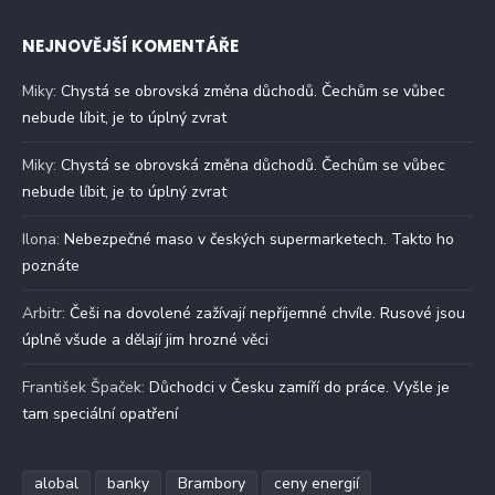
NEJNOVĚJŠÍ KOMENTÁŘE
Miky
:
Chystá se obrovská změna důchodů. Čechům se vůbec
nebude líbit, je to úplný zvrat
Miky
:
Chystá se obrovská změna důchodů. Čechům se vůbec
nebude líbit, je to úplný zvrat
Ilona
:
Nebezpečné maso v českých supermarketech. Takto ho
poznáte
Arbitr
:
Češi na dovolené zažívají nepříjemné chvíle. Rusové jsou
úplně všude a dělají jim hrozné věci
František Špaček
:
Důchodci v Česku zamíří do práce. Vyšle je
tam speciální opatření
alobal
banky
Brambory
ceny energií