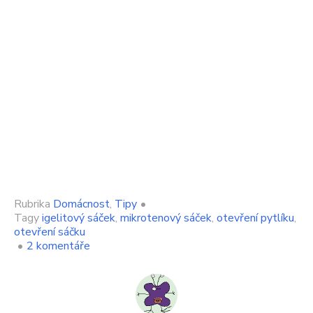
Rubrika
Domácnost
,
Tipy
•
Tagy
igelitový sáček
,
mikrotenový sáček
,
otevření pytlíku
,
otevření sáčku
u
•
2 komentáře
textu
s
názvem
Účinný