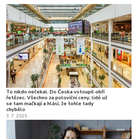
To
ře
se
ch
3.
Va
ne
ch
22
Če
Ně
7.
To nikdo nečekal. Do Česka vstoupil obří
řetězec. Všechno za poloviční ceny, lidé už
se tam mačkají a hlásí, že tohle tady
chybělo
3. 7. 2025