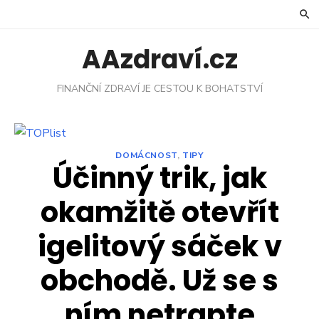
Skip
to
content
AAzdraví.cz
FINANČNÍ ZDRAVÍ JE CESTOU K BOHATSTVÍ
DOMÁCNOST
,
TIPY
Účinný trik, jak
okamžitě otevřít
igelitový sáček v
obchodě. Už se s
ním netrapte