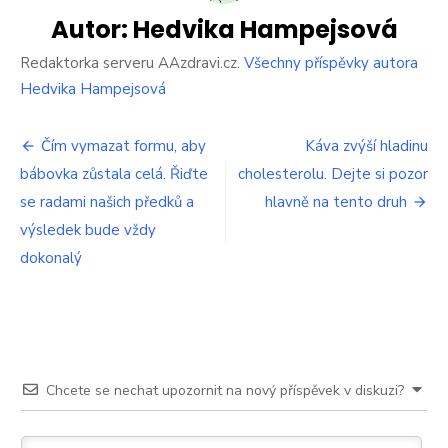
trik,
jak
Autor:
Hedvika Hampejsová
okamžitě
otevřít
Redaktorka serveru AAzdravi.cz.
Všechny příspěvky autora
igelitový
Hedvika Hampejsová
sáček
v
Navigace
obchodě.
Čím vymazat formu, aby
Káva zvýší hladinu
Už
bábovka zůstala celá. Řiďte
cholesterolu. Dejte si pozor
pro
se
se radami našich předků a
s
hlavně na tento druh
příspěvek
ním
výsledek bude vždy
netrapte
dokonalý
Chcete se nechat upozornit na nový příspěvek v diskuzi?