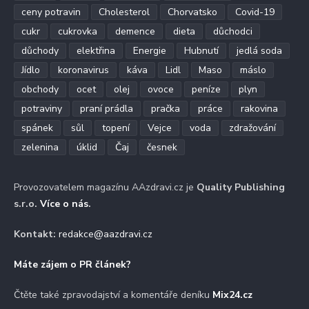
ceny potravin
Cholesterol
Chorvatsko
Covid-19
cukr
cukrovka
demence
dieta
důchodci
důchody
elektřina
Energie
Hubnutí
jedlá soda
Jídlo
koronavirus
káva
Lidl
Maso
máslo
obchody
ocet
olej
ovoce
peníze
plyn
potraviny
praní prádla
pračka
práce
rakovina
spánek
sůl
topení
Vejce
voda
zdražování
zelenina
úklid
Čaj
česnek
Provozovatelem magazínu AAzdravi.cz je
Quality Publishing
s.r.o.
Více o nás
.
Kontakt:
redakce@aazdravi.cz
Máte zájem o PR článek?
Čtěte také zpravodajství a komentáře deníku
Mix24.cz