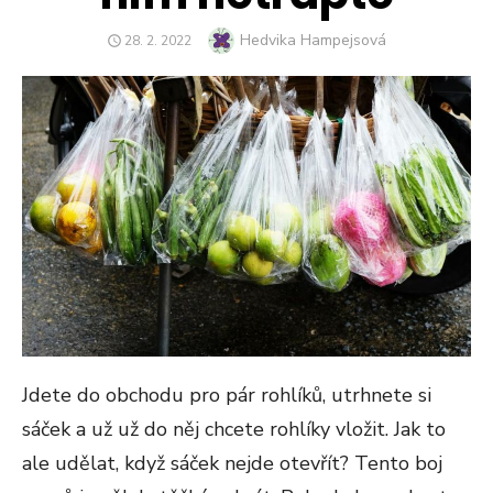
Author
Hedvika Hampejsová
POSTED
28. 2. 2022
ON
Jdete do obchodu pro pár rohlíků, utrhnete si
sáček a už už do něj chcete rohlíky vložit. Jak to
ale udělat, když sáček nejde otevřít? Tento boj