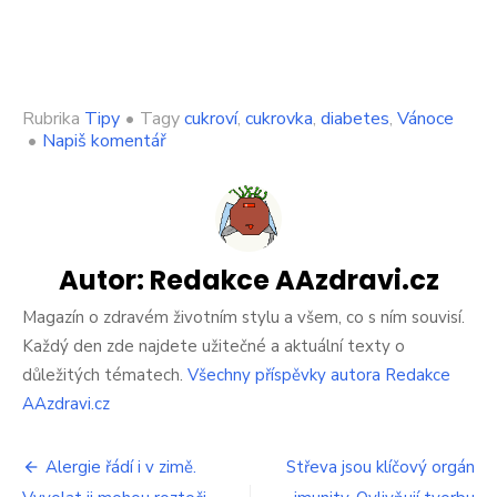
Rubrika
Tipy
•
Tagy
cukroví
,
cukrovka
,
diabetes
,
Vánoce
on
•
Napiš komentář
Vánoce
a
cukrovka?
Svátky
si
můžete
Autor:
Redakce AAzdravi.cz
užít
i
Magazín o zdravém životním stylu a všem, co s ním souvisí.
bez
Každý den zde najdete užitečné a aktuální texty o
výčitek
důležitých tématech.
Všechny příspěvky autora Redakce
AAzdravi.cz
Navigace
Alergie řádí i v zimě.
Střeva jsou klíčový orgán