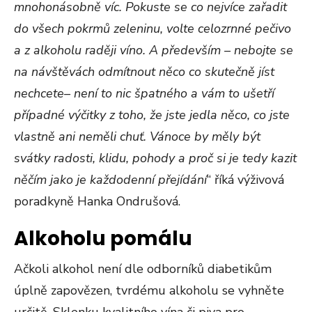
mnohonásobně víc. Pokuste se co nejvíce zařadit
do všech pokrmů zeleninu, volte celozrnné pečivo
a z alkoholu raději víno. A především – nebojte se
na návštěvách odmítnout něco co skutečně jíst
nechcete– není to nic špatného a vám to ušetří
případné výčitky z toho, že jste jedla něco, co jste
vlastně ani neměli chuť. Vánoce by měly být
svátky radosti, klidu, pohody a proč si je tedy kazit
něčím jako je každodenní přejídání
“ říká výživová
poradkyně Hanka Ondrušová.
Alkoholu pomálu
Ačkoli alkohol není dle odborníků diabetikům
úplně zapovězen, tvrdému alkoholu se vyhněte