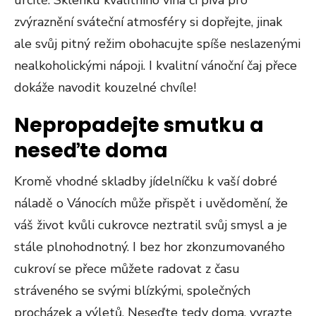
určitě. Sklenku kvalitního vína či piva pro
zvýraznění sváteční atmosféry si dopřejte, jinak
ale svůj pitný režim obohacujte spíše neslazenými
nealkoholickými nápoji. I kvalitní vánoční čaj přece
dokáže navodit kouzelné chvíle!
Nepropadejte smutku a
neseďte doma
Kromě vhodné skladby jídelníčku k vaší dobré
náladě o Vánocích může přispět i uvědomění, že
váš život kvůli cukrovce neztratil svůj smysl a je
stále plnohodnotný. I bez hor zkonzumovaného
cukroví se přece můžete radovat z času
stráveného se svými blízkými, společných
procházek a výletů. Neseďte tedy doma, vyrazte