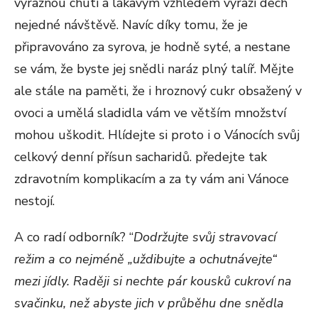
výraznou chutí a lákavým vzhledem vyrazí dech
nejedné návštěvě. Navíc díky tomu, že je
připravováno za syrova, je hodně syté, a nestane
se vám, že byste jej snědli naráz plný talíř. Mějte
ale stále na paměti, že i hroznový cukr obsažený v
ovoci a umělá sladidla vám ve větším množství
mohou uškodit. Hlídejte si proto i o Vánocích svůj
celkový denní přísun sacharidů. předejte tak
zdravotním komplikacím a za ty vám ani Vánoce
nestojí.
A co radí odborník? “
Dodržujte svůj stravovací
režim a co nejméně „uždibujte a ochutnávejte“
mezi jídly. Raději si nechte pár kousků cukroví na
svačinku, než abyste jich v průběhu dne snědla