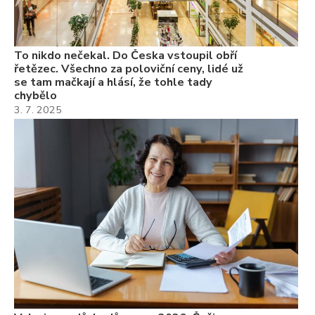
Ně
7.
To nikdo nečekal. Do Česka vstoupil obří
řetězec. Všechno za poloviční ceny, lidé už
se tam mačkají a hlásí, že tohle tady
chybělo
3. 7. 2025