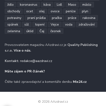
Jídlo
koronavirus
káva
Lidl
Maso
máslo
obchody
ocet
olej
ovoce
peníze
plyn
potraviny
praní prádla
pračka
práce
rakovina
spánek
sůl
topení
Vejce
voda
zdražování
zelenina
úklid
Čaj
česnek
Provozovatelem magazínu AAzdravi.cz je
Quality Publishing
s.r.o.
Více o nás
.
Kontakt:
redakce@aazdravi.cz
Máte zájem o PR článek?
Čtěte také zpravodajství a komentáře deníku
Mix24.cz
© 2026 AAzdraví.cz