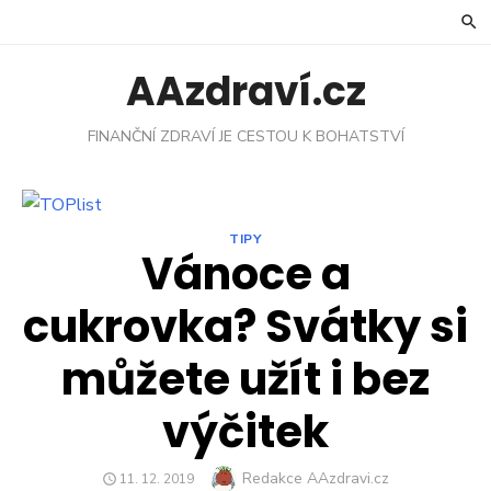
Skip
to
content
AAzdraví.cz
FINANČNÍ ZDRAVÍ JE CESTOU K BOHATSTVÍ
TIPY
Vánoce a
cukrovka? Svátky si
můžete užít i bez
výčitek
Author
Redakce AAzdravi.cz
POSTED
11. 12. 2019