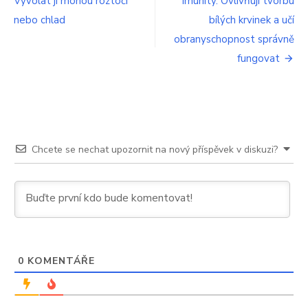
Vyvolat ji mohou roztoči
imunity. Ovlivňují tvorbu
pro
nebo chlad
bílých krvinek a učí
příspěvek
obranyschopnost správně
fungovat
Chcete se nechat upozornit na nový příspěvek v diskuzi?
0
KOMENTÁŘE