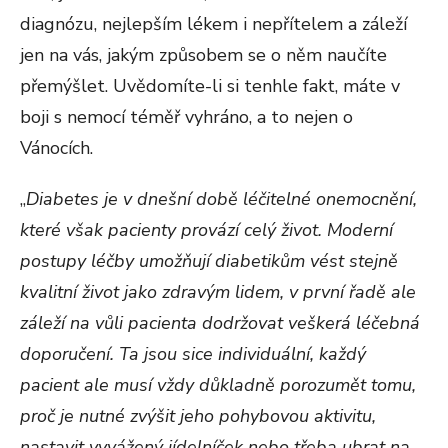
diagnózu, nejlepším lékem i nepřítelem a záleží
jen na vás, jakým způsobem se o něm naučíte
přemýšlet. Uvědomíte-li si tenhle fakt, máte v
boji s nemocí téměř vyhráno, a to nejen o
Vánocích.
„
Diabetes je v dnešní době léčitelné onemocnění,
které však pacienty provází celý život. Moderní
postupy léčby umožňují diabetikům vést stejně
kvalitní život jako zdravým lidem, v první řadě ale
záleží na vůli pacienta dodržovat veškerá léčebná
doporučení. Ta jsou sice individuální, každý
pacient ale musí vždy důkladně porozumět tomu,
proč je nutné zvýšit jeho pohybovou aktivitu,
nastavit vyvážený jídelníček nebo třeba ubrat na