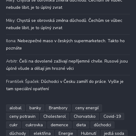
Miky
:
Chystá se obrovská změna důchodů. Čechům se vůbec
nebude líbit, je to úplný zvrat
Miky
:
Chystá se obrovská změna důchodů. Čechům se vůbec
nebude líbit, je to úplný zvrat
Ilona
:
Nebezpečné maso v českých supermarketech. Takto ho
poznáte
Arbitr
:
Češi na dovolené zažívají nepříjemné chvíle. Rusové jsou
úplně všude a dělají jim hrozné věci
František Špaček
:
Důchodci v Česku zamíří do práce. Vyšle je
tam speciální opatření
alobal
banky
Brambory
ceny energií
ceny potravin
Cholesterol
Chorvatsko
Covid-19
cukr
cukrovka
demence
dieta
důchodci
důchody
elektřina
Energie
Hubnutí
jedlá soda