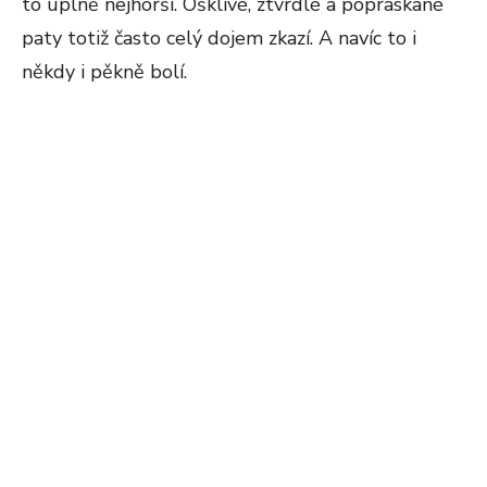
to úplně nejhorší. Ošklivé, ztvrdlé a popraskané
paty totiž často celý dojem zkazí. A navíc to i
někdy i pěkně bolí.