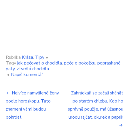
Rubrika
Krása
,
Tipy
•
Tagy
jak pečovat o chodidla
,
péče o pokožku
,
popraskané
paty
,
ztvrdlá chodidla
on
•
Napiš komentář
Ženy
starší
Navigace
50
Nejvíce namyšlené ženy
Zahrádkáři se začali shánět
let
podle horoskopu. Tato
po starém chlebu. Kdo ho
pro
by
si
znamení vámi budou
správně použije, má úžasnou
příspěvek
měly
pohrdat
úrodu rajčat, okurek a paprik
potírat
paty