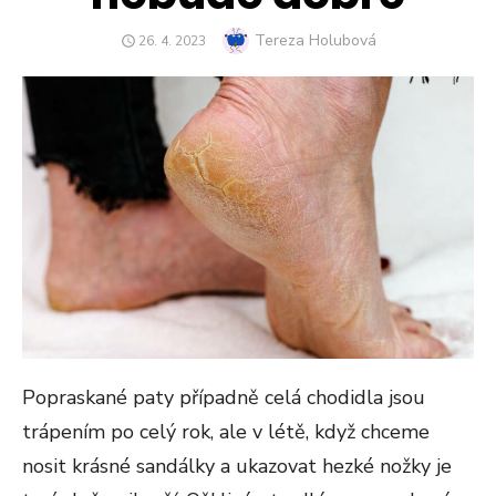
Author
Tereza Holubová
POSTED
26. 4. 2023
ON
Popraskané paty případně celá chodidla jsou
trápením po celý rok, ale v létě, když chceme
nosit krásné sandálky a ukazovat hezké nožky je