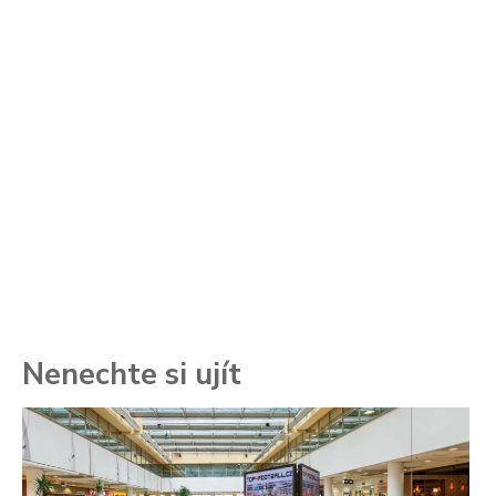
Nenechte si ujít
To
ře
se
ch