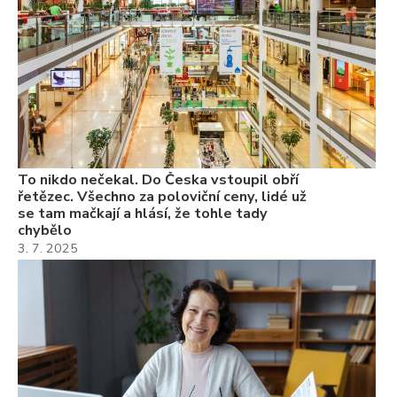
3.
Va
ne
ch
22
Če
Ně
7.
To nikdo nečekal. Do Česka vstoupil obří
řetězec. Všechno za poloviční ceny, lidé už
se tam mačkají a hlásí, že tohle tady
chybělo
3. 7. 2025