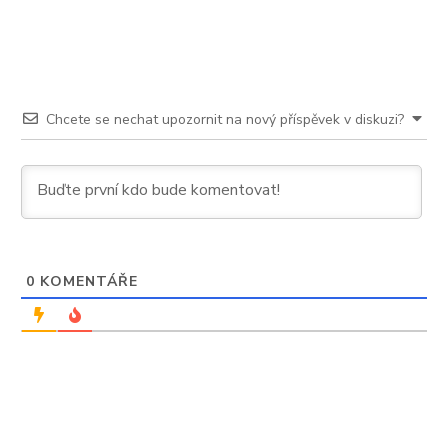
citronem.
Každý
den,
jinak
to
nebude
Chcete se nechat upozornit na nový příspěvek v diskuzi?
dobré
0
KOMENTÁŘE