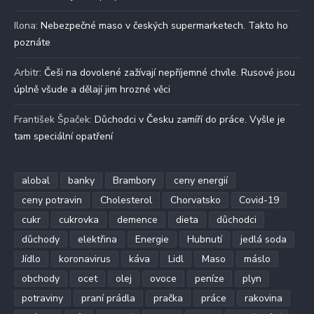
Ilona
:
Nebezpečné maso v českých supermarketech. Takto ho
poznáte
Arbitr
:
Češi na dovolené zažívají nepříjemné chvíle. Rusové jsou
úplně všude a dělají jim hrozné věci
František Špaček
:
Důchodci v Česku zamíří do práce. Vyšle je
tam speciální opatření
alobal
banky
Brambory
ceny energií
ceny potravin
Cholesterol
Chorvatsko
Covid-19
cukr
cukrovka
demence
dieta
důchodci
důchody
elektřina
Energie
Hubnutí
jedlá soda
Jídlo
koronavirus
káva
Lidl
Maso
máslo
obchody
ocet
olej
ovoce
peníze
plyn
potraviny
praní prádla
pračka
práce
rakovina