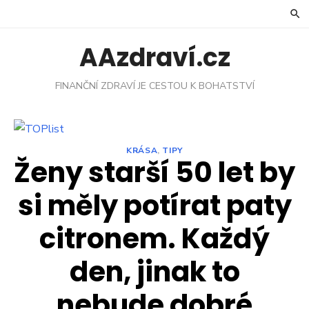
Skip
to
content
AAzdraví.cz
FINANČNÍ ZDRAVÍ JE CESTOU K BOHATSTVÍ
KRÁSA
,
TIPY
Ženy starší 50 let by
si měly potírat paty
citronem. Každý
den, jinak to
nebude dobré