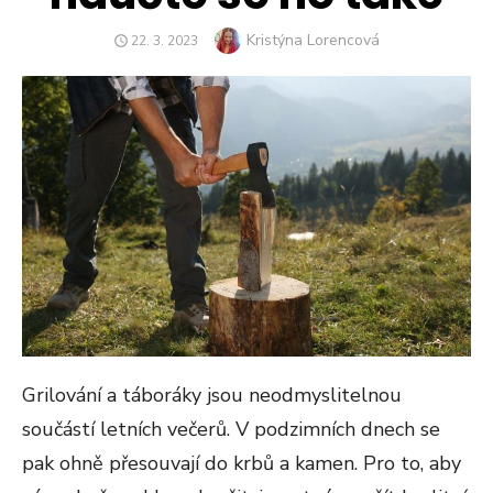
Author
Kristýna Lorencová
POSTED
22. 3. 2023
ON
Grilování a táboráky jsou neodmyslitelnou
součástí letních večerů. V podzimních dnech se
pak ohně přesouvají do krbů a kamen. Pro to, aby