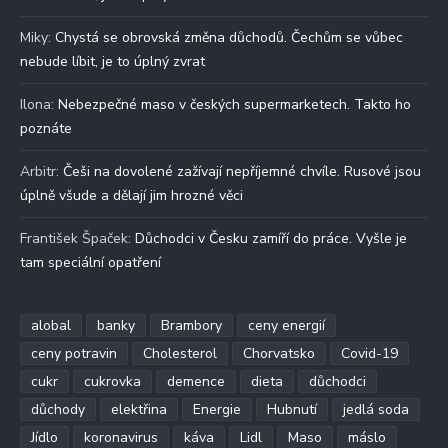
Miky
:
Chystá se obrovská změna důchodů. Čechům se vůbec
nebude líbit, je to úplný zvrat
Ilona
:
Nebezpečné maso v českých supermarketech. Takto ho
poznáte
Arbitr
:
Češi na dovolené zažívají nepříjemné chvíle. Rusové jsou
úplně všude a dělají jim hrozné věci
František Špaček
:
Důchodci v Česku zamíří do práce. Vyšle je
tam speciální opatření
alobal
banky
Brambory
ceny energií
ceny potravin
Cholesterol
Chorvatsko
Covid-19
cukr
cukrovka
demence
dieta
důchodci
důchody
elektřina
Energie
Hubnutí
jedlá soda
Jídlo
koronavirus
káva
Lidl
Maso
máslo