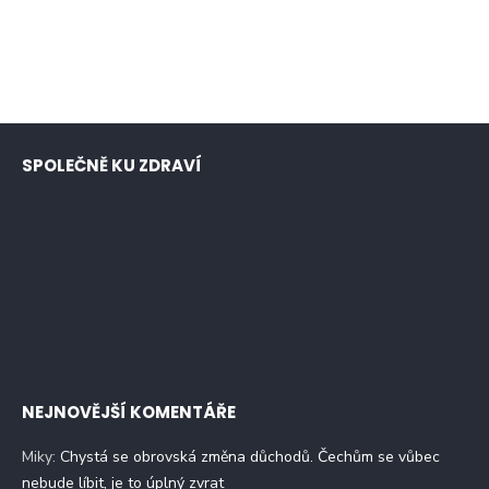
SPOLEČNĚ KU ZDRAVÍ
NEJNOVĚJŠÍ KOMENTÁŘE
Miky
:
Chystá se obrovská změna důchodů. Čechům se vůbec
nebude líbit, je to úplný zvrat