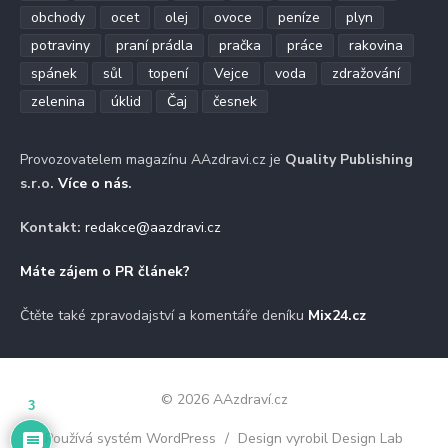
obchody
ocet
olej
ovoce
peníze
plyn
potraviny
praní prádla
pračka
práce
rakovina
spánek
sůl
topení
Vejce
voda
zdražování
zelenina
úklid
Čaj
česnek
Provozovatelem magazínu AAzdravi.cz je
Quality Publishing
s.r.o.
Více o nás
.
Kontakt:
redakce@aazdravi.cz
Máte zájem o PR článek?
Čtěte také zpravodajství a komentáře deníku
Mix24.cz
© 2026 AAzdraví.cz
3
Používá systém WordPress
/
Design vyrobil Design Lab