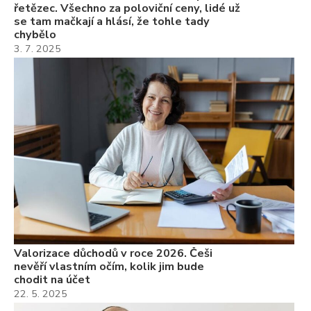
řetězec. Všechno za poloviční ceny, lidé už
se tam mačkají a hlásí, že tohle tady
chybělo
3. 7. 2025
Valorizace důchodů v roce 2026. Češi
nevěří vlastním očím, kolik jim bude
chodit na účet
22. 5. 2025