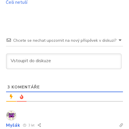
Češi netuší
se
ho
také
Chcete se nechat upozornit na nový příspěvek v diskuzi?
3
KOMENTÁŘE
Myšák
3 let