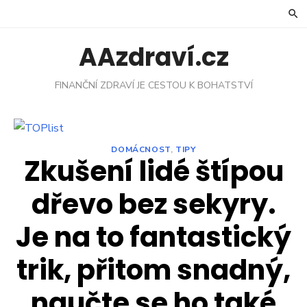
Skip
to
content
AAzdraví.cz
FINANČNÍ ZDRAVÍ JE CESTOU K BOHATSTVÍ
DOMÁCNOST
,
TIPY
Zkušení lidé štípou
dřevo bez sekyry.
Je na to fantastický
trik, přitom snadný,
naučte se ho také