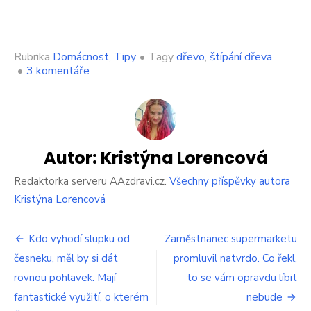
Rubrika
Domácnost
,
Tipy
•
Tagy
dřevo
,
štípání dřeva
u
•
3 komentáře
textu
s
názvem
Zkušení
lidé
štípou
Autor:
Kristýna Lorencová
dřevo
bez
Redaktorka serveru AAzdravi.cz.
Všechny příspěvky autora
sekyry.
Kristýna Lorencová
Je
na
Navigace
to
Kdo vyhodí slupku od
Zaměstnanec supermarketu
fantastický
česneku, měl by si dát
promluvil natvrdo. Co řekl,
pro
trik,
rovnou pohlavek. Mají
přitom
to se vám opravdu líbit
příspěvek
snadný,
fantastické využití, o kterém
nebude
naučte