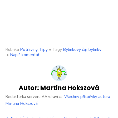
Rubrika
Potraviny
,
Tipy
•
Tagy
Bylinkový čaj
,
bylinky
on
•
Napiš komentář
Bolest
hlavy
vyřešíte
bylinkami.
Trojkombinace
ve
Autor:
Martina Hokszová
formě
čaje
Redaktorka serveru AAzdravi.cz.
Všechny příspěvky autora
funguje
Martina Hokszová
na
výbornou