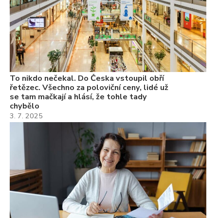
ne
ch
22
Če
Ně
7.
To nikdo nečekal. Do Česka vstoupil obří
řetězec. Všechno za poloviční ceny, lidé už
se tam mačkají a hlásí, že tohle tady
chybělo
3. 7. 2025