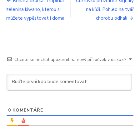
Navigace
Rohatá okurka. Tropická
Cukrovku prozradí 3 signály
zelenina kiwano, kterou si
na kůži. Pohled na tvář
pro
můžete vypěstovat i doma
chorobu odhalí
příspěvek
Chcete se nechat upozornit na nový příspěvek v diskuzi?
0
KOMENTÁŘE