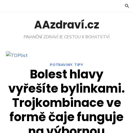
Skip
to
content
AAzdraví.cz
FINANČNÍ ZDRAVÍ JE CESTOU K BOHATSTVÍ
POTRAVINY
,
TIPY
Bolest hlavy
vyřešíte bylinkami.
Trojkombinace ve
formě čaje funguje
na výbornou