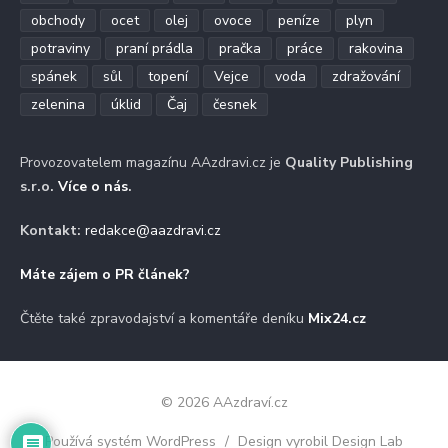
obchody
ocet
olej
ovoce
peníze
plyn
potraviny
praní prádla
pračka
práce
rakovina
spánek
sůl
topení
Vejce
voda
zdražování
zelenina
úklid
Čaj
česnek
Provozovatelem magazínu AAzdravi.cz je
Quality Publishing
s.r.o.
Více o nás
.
Kontakt:
redakce@aazdravi.cz
Máte zájem o PR článek?
Čtěte také zpravodajství a komentáře deníku
Mix24.cz
© 2026 AAzdraví.cz
Používá systém WordPress
/
Design vyrobil Design Lab