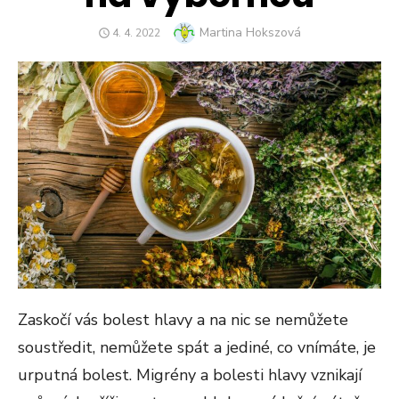
Author
Martina Hokszová
POSTED
4. 4. 2022
ON
Zaskočí vás bolest hlavy a na nic se nemůžete
soustředit, nemůžete spát a jediné, co vnímáte, je
urputná bolest. Migrény a bolesti hlavy vznikají