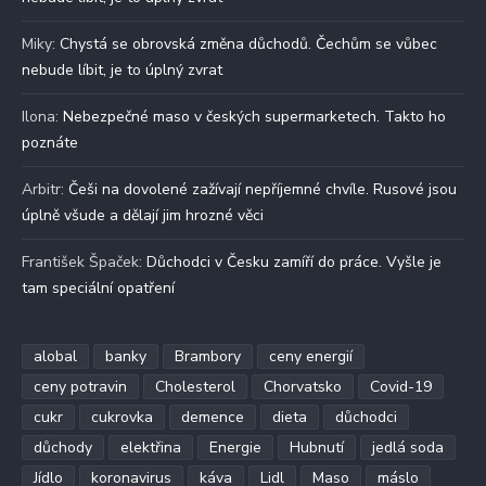
Miky
:
Chystá se obrovská změna důchodů. Čechům se vůbec
nebude líbit, je to úplný zvrat
Ilona
:
Nebezpečné maso v českých supermarketech. Takto ho
poznáte
Arbitr
:
Češi na dovolené zažívají nepříjemné chvíle. Rusové jsou
úplně všude a dělají jim hrozné věci
František Špaček
:
Důchodci v Česku zamíří do práce. Vyšle je
tam speciální opatření
alobal
banky
Brambory
ceny energií
ceny potravin
Cholesterol
Chorvatsko
Covid-19
cukr
cukrovka
demence
dieta
důchodci
důchody
elektřina
Energie
Hubnutí
jedlá soda
Jídlo
koronavirus
káva
Lidl
Maso
máslo