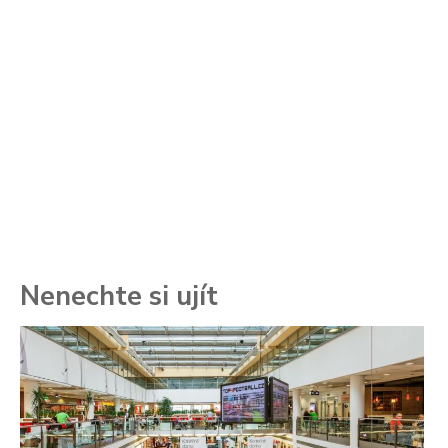
Nenechte si ujít
To
ře
se
ch
3.
Va