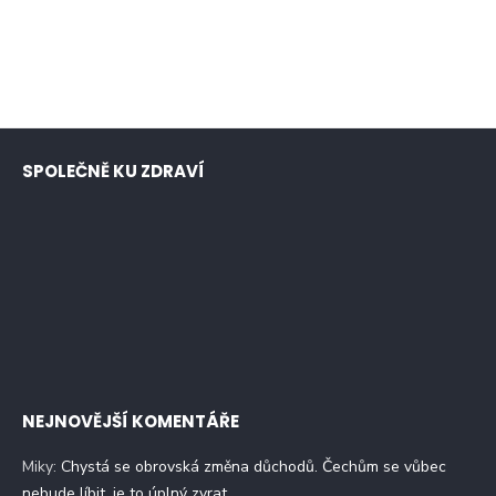
SPOLEČNĚ KU ZDRAVÍ
NEJNOVĚJŠÍ KOMENTÁŘE
Miky
:
Chystá se obrovská změna důchodů. Čechům se vůbec
nebude líbit, je to úplný zvrat