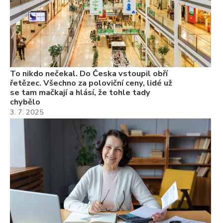
ch
22
Če
Ně
7.
To nikdo nečekal. Do Česka vstoupil obří
řetězec. Všechno za poloviční ceny, lidé už
se tam mačkají a hlásí, že tohle tady
chybělo
3. 7. 2025