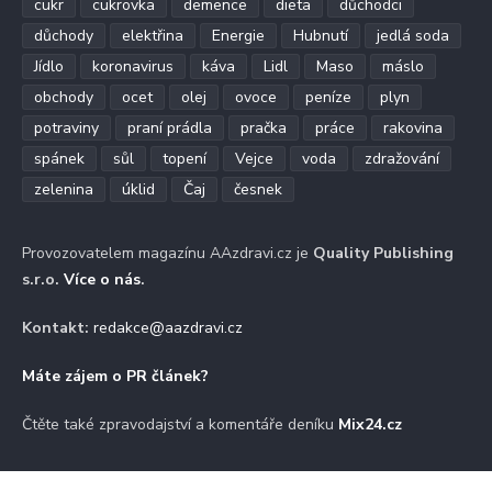
cukr
cukrovka
demence
dieta
důchodci
důchody
elektřina
Energie
Hubnutí
jedlá soda
Jídlo
koronavirus
káva
Lidl
Maso
máslo
obchody
ocet
olej
ovoce
peníze
plyn
potraviny
praní prádla
pračka
práce
rakovina
spánek
sůl
topení
Vejce
voda
zdražování
zelenina
úklid
Čaj
česnek
Provozovatelem magazínu AAzdravi.cz je
Quality Publishing
s.r.o.
Více o nás
.
Kontakt:
redakce@aazdravi.cz
Máte zájem o PR článek?
Čtěte také zpravodajství a komentáře deníku
Mix24.cz