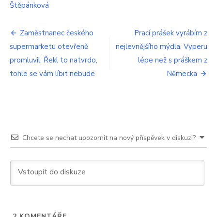
Štěpánková
Navigace
Zaměstnanec českého
Prací prášek vyrábím z
supermarketu otevřeně
nejlevnějšího mýdla. Vyperu
pro
promluvil. Řekl to natvrdo,
lépe než s práškem z
příspěvek
tohle se vám líbit nebude
Německa
Chcete se nechat upozornit na nový příspěvek v diskuzi?
2
KOMENTÁŘE