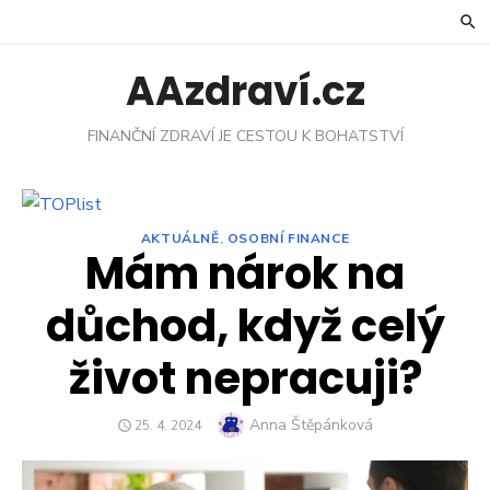
Skip
to
content
AAzdraví.cz
FINANČNÍ ZDRAVÍ JE CESTOU K BOHATSTVÍ
AKTUÁLNĚ
,
OSOBNÍ FINANCE
Mám nárok na
důchod, když celý
život nepracuji?
Author
Anna Štěpánková
POSTED
25. 4. 2024
ON