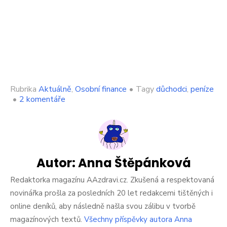
Rubrika
Aktuálně
,
Osobní finance
•
Tagy
důchodci
,
peníze
u
•
2 komentáře
textu
s
názvem
Mám
nárok
na
Autor:
Anna Štěpánková
důchod,
když
Redaktorka magazínu AAzdravi.cz. Zkušená a respektovaná
celý
novinářka prošla za posledních 20 let redakcemi tištěných i
život
online deníků, aby následně našla svou zálibu v tvorbě
nepracuji?
magazínových textů.
Všechny příspěvky autora Anna