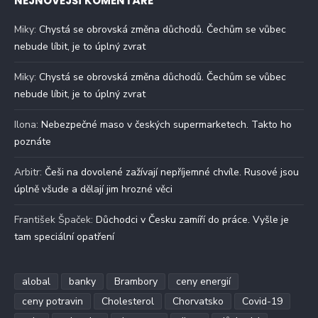
NEJNOVĚJŠÍ KOMENTÁŘE
Miky
:
Chystá se obrovská změna důchodů. Čechům se vůbec
nebude líbit, je to úplný zvrat
Miky
:
Chystá se obrovská změna důchodů. Čechům se vůbec
nebude líbit, je to úplný zvrat
Ilona
:
Nebezpečné maso v českých supermarketech. Takto ho
poznáte
Arbitr
:
Češi na dovolené zažívají nepříjemné chvíle. Rusové jsou
úplně všude a dělají jim hrozné věci
František Špaček
:
Důchodci v Česku zamíří do práce. Vyšle je
tam speciální opatření
alobal
banky
Brambory
ceny energií
ceny potravin
Cholesterol
Chorvatsko
Covid-19