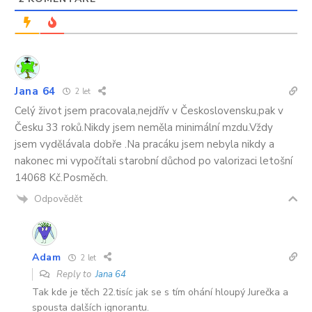
Jana 64
2 let
Celý život jsem pracovala,nejdřív v Československu,pak v
Česku 33 roků.Nikdy jsem neměla minimální mzdu.Vždy
jsem vydělávala dobře .Na pracáku jsem nebyla nikdy a
nakonec mi vypočítali starobní důchod po valorizaci letošní
14068 Kč.Posměch.
Odpovědět
Adam
2 let
Reply to
Jana 64
Tak kde je těch 22.tisíc jak se s tím ohání hloupý Jurečka a
spousta dalších ignorantu.