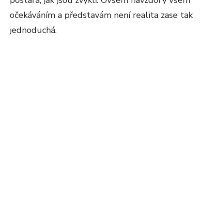
postará, jak jsou zvyklí. Ovšem navzdory všem
očekáváním a představám není realita zase tak
jednoduchá.