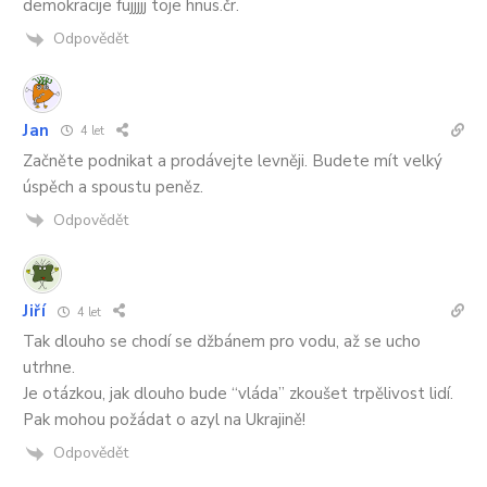
demokracije fujjjjj toje hnus.čr.
Odpovědět
Jan
4 let
Začněte podnikat a prodávejte levněji. Budete mít velký
úspěch a spoustu peněz.
Odpovědět
Jiří
4 let
Tak dlouho se chodí se džbánem pro vodu, až se ucho
utrhne.
Je otázkou, jak dlouho bude “vláda” zkoušet trpělivost lidí.
Pak mohou požádat o azyl na Ukrajině!
Odpovědět