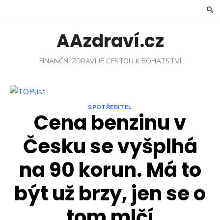
Skip
to
content
AAzdraví.cz
FINANČNÍ ZDRAVÍ JE CESTOU K BOHATSTVÍ
SPOTŘEBITEL
Cena benzinu v
Česku se vyšplhá
na 90 korun. Má to
být už brzy, jen se o
tom mlčí