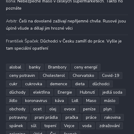
Ilona
:
Nebezpečné maso v českých supermarketech. Takto ho
poznáte
Arbitr
:
Češi na dovolené zažívají nepříjemné chvíle. Rusové jsou
úplně všude a dělají jim hrozné věci
František Špaček
:
Důchodci v Česku zamíří do práce. Vyšle je
tam speciální opatření
alobal
banky
Brambory
ceny energií
ceny potravin
Cholesterol
Chorvatsko
Covid-19
cukr
cukrovka
demence
dieta
důchodci
důchody
elektřina
Energie
Hubnutí
jedlá soda
Jídlo
koronavirus
káva
Lidl
Maso
máslo
obchody
ocet
olej
ovoce
peníze
plyn
potraviny
praní prádla
pračka
práce
rakovina
spánek
sůl
topení
Vejce
voda
zdražování