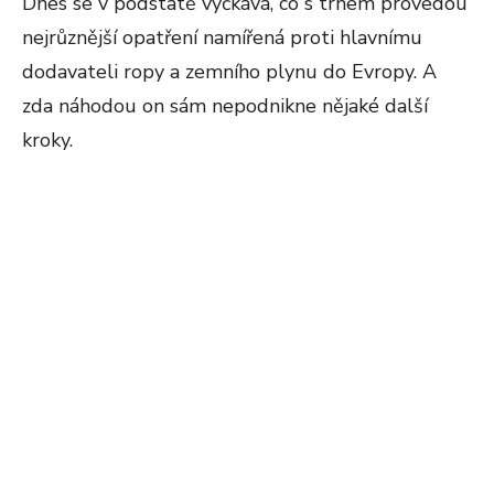
Dnes se v podstatě vyčkává, co s trhem provedou
nejrůznější opatření namířená proti hlavnímu
dodavateli ropy a zemního plynu do Evropy. A
zda náhodou on sám nepodnikne nějaké další
kroky.