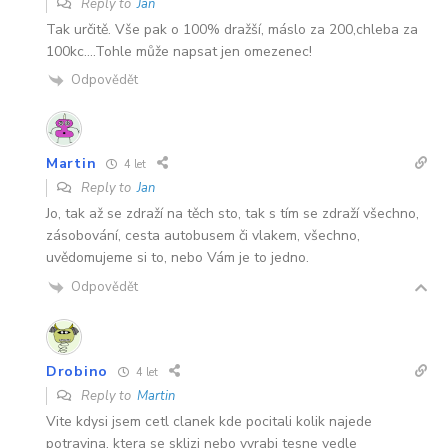
Reply to
Jan
Tak určitě. Vše pak o 100% dražší, máslo za 200,chleba za
100kc….Tohle může napsat jen omezenec!
Odpovědět
Martin
4 let
Reply to
Jan
Jo, tak až se zdraží na těch sto, tak s tím se zdraží všechno,
zásobování, cesta autobusem či vlakem, všechno,
uvědomujeme si to, nebo Vám je to jedno.
Odpovědět
Drobino
4 let
Reply to
Martin
Vite kdysi jsem cetl clanek kde pocitali kolik najede
potravina, ktera se sklizi nebo vyrabi tesne vedle