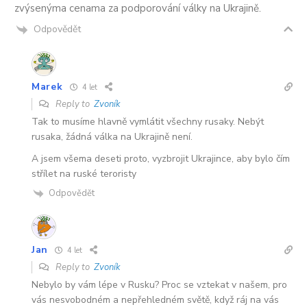
zvýsenýma cenama za podporování války na Ukrajině.
Odpovědět
Marek
4 let
Reply to
Zvoník
Tak to musíme hlavně vymlátit všechny rusaky. Nebýt
rusaka, žádná válka na Ukrajině není.
A jsem všema deseti proto, vyzbrojit Ukrajince, aby bylo čím
střílet na ruské teroristy
Odpovědět
Jan
4 let
Reply to
Zvoník
Nebylo by vám lépe v Rusku? Proc se vztekat v našem, pro
vás nesvobodném a nepřehledném světě, když ráj na vás