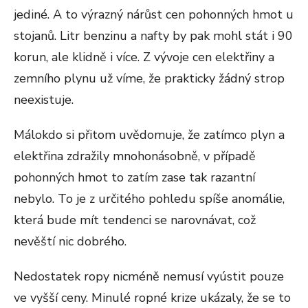
jediné. A to výrazný nárůst cen pohonných hmot u
stojanů. Litr benzinu a nafty by pak mohl stát i 90
korun, ale klidně i více. Z vývoje cen elektřiny a
zemního plynu už víme, že prakticky žádný strop
neexistuje.
Málokdo si přitom uvědomuje, že zatímco plyn a
elektřina zdražily mnohonásobně, v případě
pohonných hmot to zatím zase tak razantní
nebylo. To je z určitého pohledu spíše anomálie,
která bude mít tendenci se narovnávat, což
nevěští nic dobrého.
Nedostatek ropy nicméně nemusí vyústit pouze
ve vyšší ceny. Minulé ropné krize ukázaly, že se to