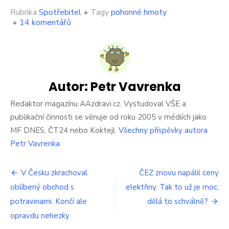
Rubrika
Spotřebitel
•
Tagy
pohonné hmoty
u
•
14 komentářů
textu
s
názvem
Cena
benzinu
v
Autor:
Petr Vavrenka
Česku
se
Redaktor magazínu AAzdravi.cz. Vystudoval VŠE a
vyšplhá
publikační činnosti se věnuje od roku 2005 v médiích jako
na
MF DNES, ČT24 nebo Koktejl.
Všechny příspěvky autora
90
Petr Vavrenka
korun.
Má
to
Navigace
V Česku zkrachoval
ČEZ znovu napálil ceny
být
už
oblíbený obchod s
elektřiny. Tak to už je moc,
pro
brzy,
potravinami. Končí ale
dělá to schválně?
jen
příspěvek
opravdu nehezky
se
o