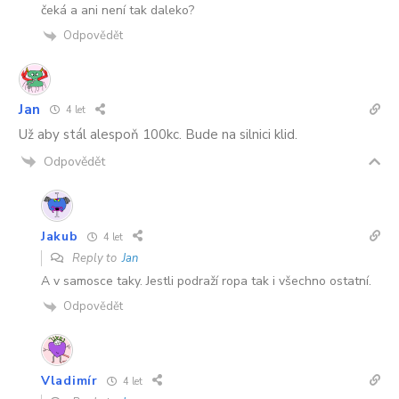
čeká a ani není tak daleko?
Odpovědět
Jan
4 let
Už aby stál alespoň 100kc. Bude na silnici klid.
Odpovědět
Jakub
4 let
Reply to
Jan
A v samosce taky. Jestli podraží ropa tak i všechno ostatní.
Odpovědět
Vladimír
4 let