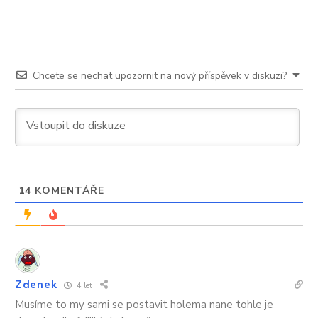
tom
mlčí
Chcete se nechat upozornit na nový příspěvek v diskuzi?
14
KOMENTÁŘE
Zdenek
4 let
Musíme to my sami se postavit holema nane tohle je