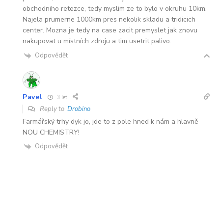
obchodniho retezce, tedy myslim ze to bylo v okruhu 10km.
Najela prumerne 1000km pres nekolik skladu a tridicich
center. Mozna je tedy na case zacit premyslet jak znovu
nakupovat u místních zdroju a tim usetrit palivo.
Odpovědět
Pavel
3 let
Reply to
Drobino
Farmářský trhy dyk jo, jde to z pole hned k nám a hlavně
NOU CHEMISTRY!
Odpovědět