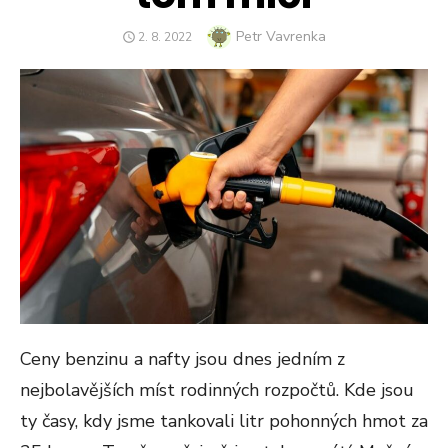
Author
Petr Vavrenka
POSTED
2. 8. 2022
ON
Ceny benzinu a nafty jsou dnes jedním z
nejbolavějších míst rodinných rozpočtů. Kde jsou
ty časy, kdy jsme tankovali litr pohonných hmot za