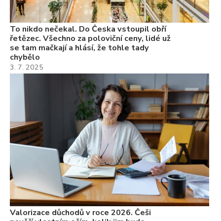
7.
To nikdo nečekal. Do Česka vstoupil obří
řetězec. Všechno za poloviční ceny, lidé už
se tam mačkají a hlásí, že tohle tady
chybělo
3. 7. 2025
Valorizace důchodů v roce 2026. Češi