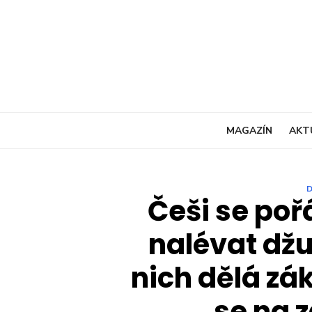
Skip
to
content
MAGAZÍN
AKT
Češi se poř
nalévat džu
nich dělá zá
se na 