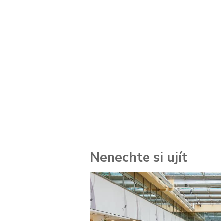
Nenechte si ujít
 za
kolik