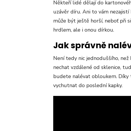
Někteří lidé dělají do kartonové
uzávěr díru. Ani to vám nezajist
může být ještě horší, neboť při
hrdlem, ale i onou dírkou.
Jak správně nalé
Není tedy nic jednoduššího, než 
nechat vzdálené od sklenice, tudí
budete nalévat obloukem. Díky
vychutnat do poslední kapky.