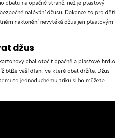
ho obalu na opačné straně, než je plastový
í bezpečné nalévání džusu. Dokonce to pro děti
 silném naklonění nevytéká džus jen plastovým
vat džus
kartonový obal otočit opačně a plastové hrdlo
ž blíže vaší dlani, ve které obal držíte. Džus
 tomuto jednoduchému triku si ho můžete