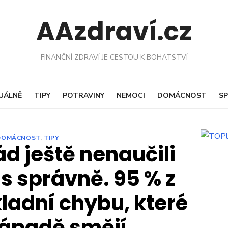
AAzdraví.cz
FINANČNÍ ZDRAVÍ JE CESTOU K BOHATSTVÍ
UÁLNĚ
TIPY
POTRAVINY
NEMOCI
DOMÁCNOST
SP
DOMÁCNOST
,
TIPY
ád ještě nenaučili
s správně. 95 % z
kladní chybu, které
západě smějí