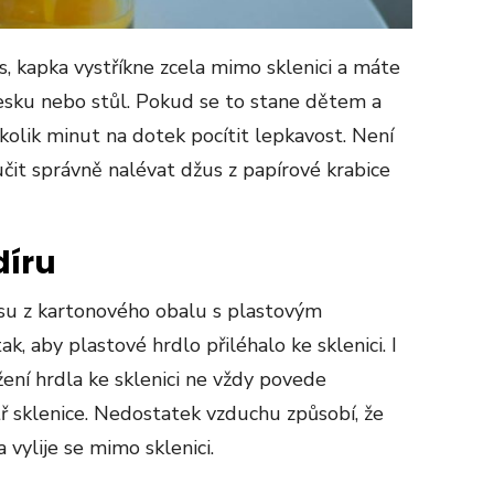
, kapka vystříkne zcela mimo sklenici a máte
esku nebo stůl. Pokud se to stane dětem a
kolik minut na dotek pocítit lepkavost. Není
čit správně nalévat džus z papírové krabice
díru
usu z kartonového obalu s plastovým
k, aby plastové hrdlo přiléhalo ke sklenici. I
žení hrdla ke sklenici ne vždy povede
 sklenice. Nedostatek vzduchu způsobí, že
 vylije se mimo sklenici.