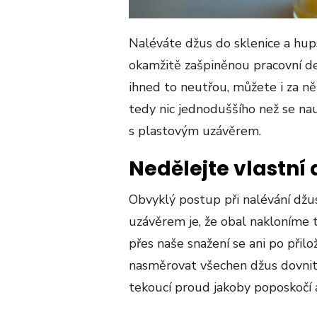
Naléváte džus do sklenice a hups
okamžitě zašpiněnou pracovní d
ihned to neutřou, můžete i za ně
tedy nic jednoduššího než se nau
s plastovým uzávěrem.
Nedělejte vlastní 
Obvyklý postup při nalévání dž
uzávěrem je, že obal nakloníme ta
přes naše snažení se ani po přilo
nasměrovat všechen džus dovnitř
tekoucí proud jakoby poposkočí a