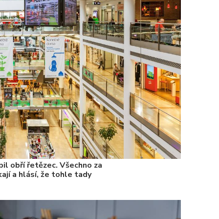
jim bude 
22. 5. 202
Češi plat
7. 1. 2025
il obří řetězec. Všechno za
ají a hlásí, že tohle tady