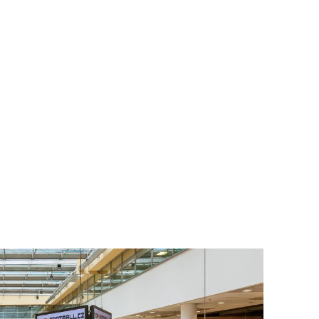
To nikdo 
poloviční
chybělo
3. 7. 2025
Valorizac