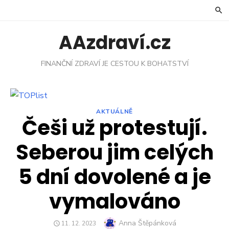
Skip
to
content
AAzdraví.cz
FINANČNÍ ZDRAVÍ JE CESTOU K BOHATSTVÍ
AKTUÁLNĚ
Češi už protestují.
Seberou jim celých
5 dní dovolené a je
vymalováno
Author
Anna Štěpánková
POSTED
11. 12. 2023