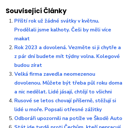
Související Články
Příští rok už žádné svátky v květnu.
Prodělali jsme kalhoty. Češi by měli více
makat
Rok 2023 a dovolená. Vezměte si ji chytře a
z pár dní budete mít týdny volna. Kolegové
budou zírat
Velká firma zavedla neomezenou
dovolenou. Můžete být třeba půl roku doma
a nic nedělat. Lidé jásají, chtějí to všichni
Rusové se letos chovají příšerně, stěžují si
lidé u moře. Popsali otřesné zážitky
Odboráři upozornili na potíže ve Škodě Auto
Stát jde tvrdě proti Čechům, kteří nepracují.