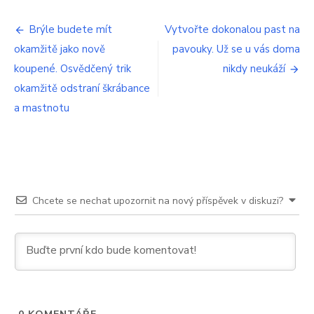
Navigace
Brýle budete mít
Vytvořte dokonalou past na
okamžitě jako nově
pavouky. Už se u vás doma
pro
koupené. Osvědčený trik
nikdy neukáží
příspěvek
okamžitě odstraní škrábance
a mastnotu
Chcete se nechat upozornit na nový příspěvek v diskuzi?