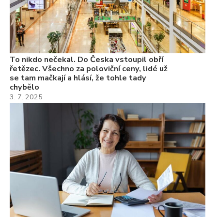
22
Če
Ně
7.
To nikdo nečekal. Do Česka vstoupil obří
řetězec. Všechno za poloviční ceny, lidé už
se tam mačkají a hlásí, že tohle tady
chybělo
3. 7. 2025