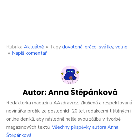
Rubrika
Aktuálně
•
Tagy
dovolená
,
práce
,
svátky
,
volno
on
•
Napiš komentář
Češi
už
protestují.
Seberou
jim
celých
Autor:
Anna Štěpánková
5
dní
Redaktorka magazínu AAzdravi.cz. Zkušená a respektovaná
dovolené
novinářka prošla za posledních 20 let redakcemi tištěných i
a
online deníků, aby následně našla svou zálibu v tvorbě
je
magazínových textů.
Všechny příspěvky autora Anna
vymalováno
Štěpánková