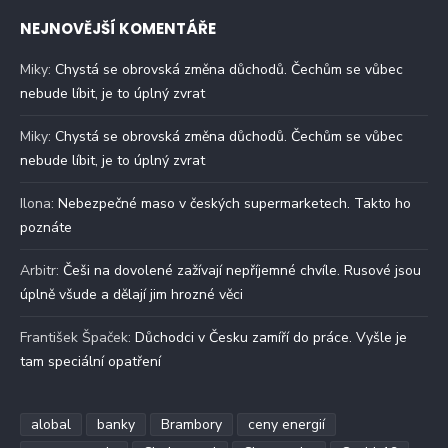
NEJNOVĚJŠÍ KOMENTÁŘE
Miky
:
Chystá se obrovská změna důchodů. Čechům se vůbec
nebude líbit, je to úplný zvrat
Miky
:
Chystá se obrovská změna důchodů. Čechům se vůbec
nebude líbit, je to úplný zvrat
Ilona
:
Nebezpečné maso v českých supermarketech. Takto ho
poznáte
Arbitr
:
Češi na dovolené zažívají nepříjemné chvíle. Rusové jsou
úplně všude a dělají jim hrozné věci
František Špaček
:
Důchodci v Česku zamíří do práce. Vyšle je
tam speciální opatření
alobal
banky
Brambory
ceny energií