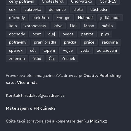
ceny potravin
Cholesterol
Chorvatsko
Covid-19
cukr
cukrovka
demence
dieta
důchodci
důchody
elektřina
Energie
Hubnutí
jedlá soda
Jídlo
koronavirus
káva
Lidl
Maso
máslo
obchody
ocet
olej
ovoce
peníze
plyn
potraviny
praní prádla
pračka
práce
rakovina
spánek
sůl
topení
Vejce
voda
zdražování
zelenina
úklid
Čaj
česnek
Provozovatelem magazínu AAzdravi.cz je
Quality Publishing
s.r.o.
Více o nás
.
Kontakt:
redakce@aazdravi.cz
Máte zájem o PR článek?
Čtěte také zpravodajství a komentáře deníku
Mix24.cz