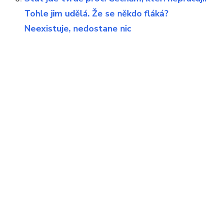
Tohle jim udělá. Že se někdo fláká?
Neexistuje, nedostane nic