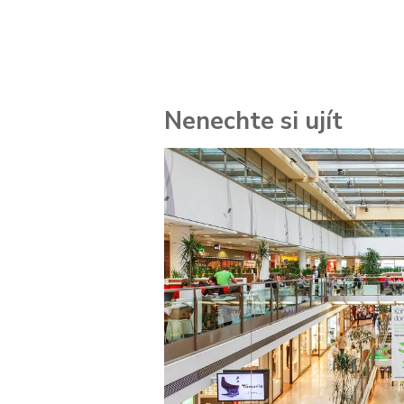
Nenechte si ujít
 za
kolik