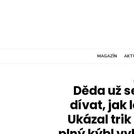
Skip
to
content
MAGAZÍN
AKT
Děda už s
dívat, jak
Ukázal trik
plný kýbl v