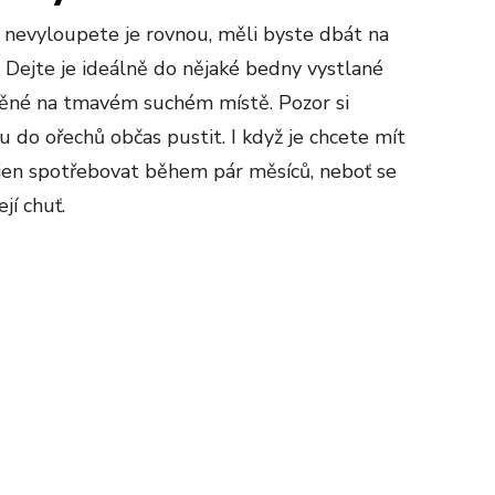
a nevyloupete je rovnou, měli byste dbát na
 Dejte je ideálně do nějaké bedny vystlané
něné na tmavém suchém místě. Pozor si
u do ořechů občas pustit. I když je chcete mít
 jen spotřebovat během pár měsíců, neboť se
jí chuť.