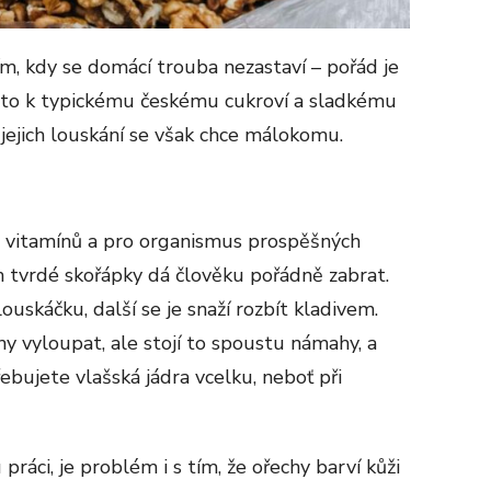
m, kdy se domácí trouba nezastaví – pořád je
asto k typickému českému cukroví a sladkému
jejich louskání se však chce málokomu.
é vitamínů a pro organismus prospěšných
ch tvrdé skořápky dá člověku pořádně zabrat.
ouskáčku, další se je snaží rozbít kladivem.
y vyloupat, ale stojí to spoustu námahy, a
ebujete vlašská jádra vcelku, neboť při
ráci, je problém i s tím, že ořechy barví kůži