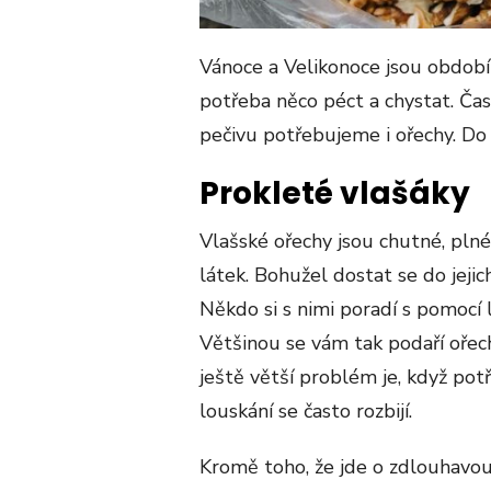
Vánoce a Velikonoce jsou období
potřeba něco péct a chystat. Č
pečivu potřebujeme i ořechy. Do 
Prokleté vlašáky
Vlašské ořechy jsou chutné, pln
látek. Bohužel dostat se do jeji
Někdo si s nimi poradí s pomocí l
Většinou se vám tak podaří ořech
ještě větší problém je, když potř
louskání se často rozbijí.
Kromě toho, že jde o zdlouhavou p