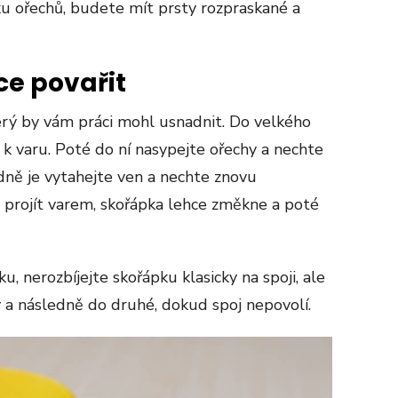
ku ořechů, budete mít prsty rozpraskané a
ce povařit
erý by vám práci mohl usnadnit. Do velkého
ji k varu. Poté do ní nasypejte ořechy a nechte
dně je vytahejte ven a nechte znovu
li projít varem, skořápka lehce změkne a poté
u, nerozbíjejte skořápku klasicky na spoji, ale
y a následně do druhé, dokud spoj nepovolí.