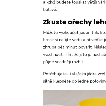
a když budete louskat větší vár
bolavé.
Zkuste ořechy leh
Můžete vyzkoušet jeden trik, kt
hrnce si nalijte vodu a přiveďte 
zhruba pět minut povařit. Násle
vyschnout. Tím, že jste je necha
půjde snadněji rozbít.
Potřebujete-li vlašská jádra vcelk
silně klepněte do jedné polovin