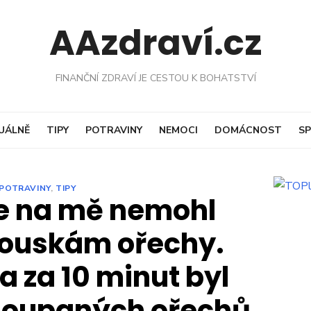
AAzdraví.cz
FINANČNÍ ZDRAVÍ JE CESTOU K BOHATSTVÍ
UÁLNĚ
TIPY
POTRAVINY
NEMOCI
DOMÁCNOST
SP
POTRAVINY
,
TIPY
e na mě nemohl
 louskám ořechy.
 a za 10 minut byl
yloupaných ořechů