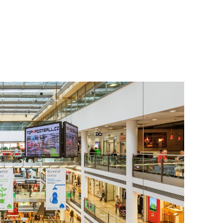
To nikdo 
poloviční
chybělo
3. 7. 2025
Valorizac
jim bude 
22. 5. 202
Češi plat
7. 1. 2025