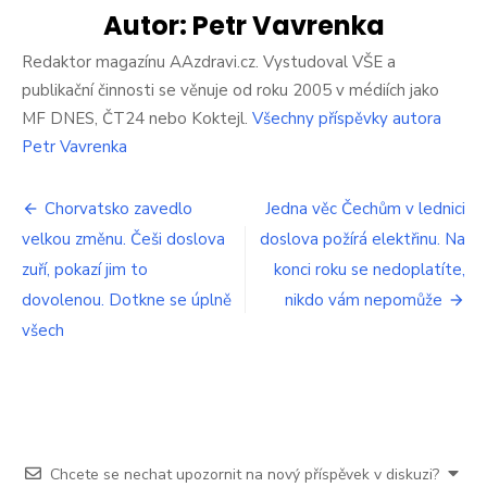
pro
Autor:
Petr Vavrenka
Čechy.
Stát
Redaktor magazínu AAzdravi.cz. Vystudoval VŠE a
zruší
publikační činnosti se věnuje od roku 2005 v médiích jako
největší
MF DNES, ČT24 nebo Koktejl.
Všechny příspěvky autora
výhodu,
Petr Vavrenka
kterou
mají.
Přijdete
Navigace
Chorvatsko zavedlo
Jedna věc Čechům v lednici
o
spoustu
velkou změnu. Češi doslova
doslova požírá elektřinu. Na
pro
peněz.
zuří, pokazí jim to
konci roku se nedoplatíte,
Co
příspěvek
dovolenou. Dotkne se úplně
si
nikdo vám nepomůže
počneme?
všech
Chcete se nechat upozornit na nový příspěvek v diskuzi?