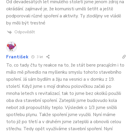
Od devadesátých let minulého století jsme jenom zdroj na
okrádání. zajímavé je, že komunisti uměli šetřit a ještě
podporovali různé spoření a aktivity. Ty zlodějny ve vládě
by měli být trestné
Odpovědět
František
3 let
To, co tady čtu ty reakce na to, že stát bere pracujícím i to
málo mě přivedlo na myšlenku smyslu tohoto stavebního
spoření. Já sám bydlím a žiju na vesnici a v domku z 19.
století. Když jsme s mojí drahou polovičkou začali po
mnoha letech s revitalizací, tak to jsme bez okolků použili
oba dva stavební spoření. Zateplili jsme budovudo kola
neboť zdi propouštěly teplo. Výsledek o 1/3 jsme snížili
spotřebu plynu. Takže spoření jsme využili. Nyní máme
toto již po třetí a v druhém jsme zateplili a obnovili celou
střechu. Tedy opět využíváme stavební spoření. Nyní