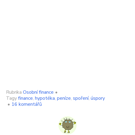
Rubrika
Osobní finance
•
Tagy
finance
,
hypotéka
,
peníze
,
spoření
,
úspory
u
•
16 komentářů
textu
s
názvem
Drsná
rána