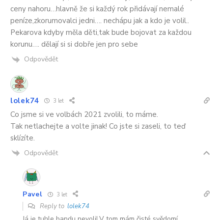
ceny nahoru…hlavně že si každý rok přidávají nemalé
peníze,zkorumovalci jedni…. nechápu jak a kdo je volil..
Pekarova kdyby měla děti,tak bude bojovat za každou
korunu…. dělají si si dobře jen pro sebe
Odpovědět
lolek74
3 let
Co jsme si ve volbách 2021 zvolili, to máme.
Tak netlachejte a volte jinak! Co jste si zaseli, to teď
sklízíte.
Odpovědět
Pavel
3 let
Reply to
lolek74
Já je tuhle bandu nevolil.V tom mám čisté svědomí .