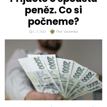
peněz. Co si
počneme?
Author
Petr Vavrenka
POSTED
1. 3. 2023
ON