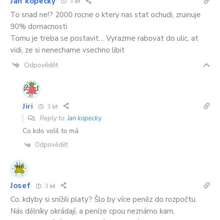
Jan kopecky
3 let
To snad ne!? 2000 rocne o ktery nas stat ochudi, zruinuje
90% domacnosti
Tomu je treba se postavit… Vyrazme rabovat do ulic, at
vidi, ze si nenechame vsechno libit
Odpovědět
Jiri
3 let
Reply to
Jan kopecky
Co kdo volil to má
Odpovědět
Josef
3 let
Co, kdyby si snížili platy? Šlo by více peněz do rozpočtu.
Nás dělníky okrádají, a peníze cpou neznámo kam.