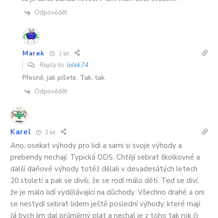
Odpovědět
Marek
3 let
Reply to
lolek74
Přesně, jak píšete. Tak, tak.
Odpovědět
Karel
3 let
Ano, osekat výhody pro lidi a sami si svoje výhody a
prebendy nechají. Typická ODS. Chtějí sebrat školkovné a
další daňové výhody totéž dělali v devadesátých letech
20.století a pak se divili, že se rodí málo dětí. Teď se diví,
že je mälo lidí vydělávající na důchody. Všechno drahé a oni
se nestydí sebrat lidem ještě poslední výhody, které mají.
Já bych jim dal průměrný plat a nechal je z toho tak rok či