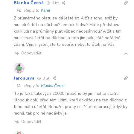
Blanka Černá
3 let
Reply to
Karel
Z průměrného platu se dá ještě žít. A žít z toho, aniž by
museli šetřit na důchod? Jen rok či dva? Máte představu
kolik lidí na průměrný plat vůbec nedosáhnou? A žít s tím
musí, musí šetřit na důchod, a toto jim pak ještě pořádně
zdani. Vim, myslel jste to dobře, nebyl to útok na Vás.
Odpovědět
Jaroslava
3 let
Reply to
Blanka Černá
To je fakt, takových 20000 hrubého by jim mohlo stačit.
Klobouk dolů před těmi lidmi, kteří dokážou na ten důchod z
toho mála ušetřit. Bohužel pro ty co ?? let nepracují, když by
mohli, tak pro ně nadávky je.
Odpovědět