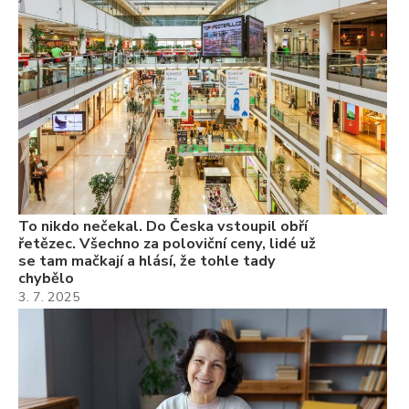
se
ch
3.
Va
ne
ch
22
Če
Ně
7.
To nikdo nečekal. Do Česka vstoupil obří
řetězec. Všechno za poloviční ceny, lidé už
se tam mačkají a hlásí, že tohle tady
chybělo
3. 7. 2025