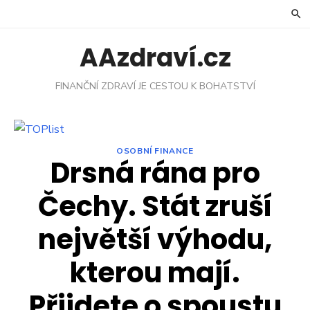
Skip
to
content
AAzdraví.cz
FINANČNÍ ZDRAVÍ JE CESTOU K BOHATSTVÍ
OSOBNÍ FINANCE
Drsná rána pro
Čechy. Stát zruší
největší výhodu,
kterou mají.
Přijdete o spoustu