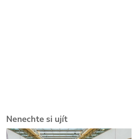
Nenechte si ujít
To
ře