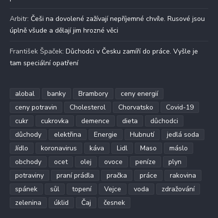
Arbitr
:
Češi na dovolené zažívají nepříjemné chvíle. Rusové jsou
úplně všude a dělají jim hrozné věci
František Špaček
:
Důchodci v Česku zamíří do práce. Vyšle je
tam speciální opatření
alobal
banky
Brambory
ceny energií
ceny potravin
Cholesterol
Chorvatsko
Covid-19
cukr
cukrovka
demence
dieta
důchodci
důchody
elektřina
Energie
Hubnutí
jedlá soda
Jídlo
koronavirus
káva
Lidl
Maso
máslo
obchody
ocet
olej
ovoce
peníze
plyn
potraviny
praní prádla
pračka
práce
rakovina
spánek
sůl
topení
Vejce
voda
zdražování
zelenina
úklid
Čaj
česnek