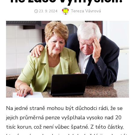
Author
Tereza Vávrová
POSTED
23. 9. 2024
ON
Na jedné straně mohou být důchodci rádi, že se
jejich průměrná penze vyšplhala vysoko nad 20
tisíc korun, což není vůbec špatné. Z této částky,