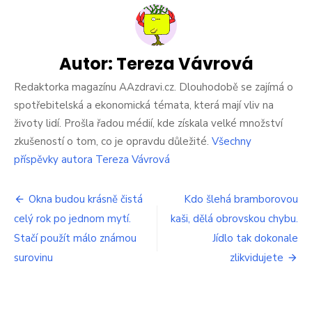
v
Česku
jsou
nahraní.
Musí
Autor:
Tereza Vávrová
platit
speciální
Redaktorka magazínu AAzdravi.cz. Dlouhodobě se zajímá o
poplatek.
spotřebitelská a ekonomická témata, která mají vliv na
Co
životy lidí. Prošla řadou médií, kde získala velké množství
to
zkušeností o tom, co je opravdu důležité.
Všechny
na
ně
příspěvky autora Tereza Vávrová
zase
vymysleli?
Navigace
Okna budou krásně čistá
Kdo šlehá bramborovou
celý rok po jednom mytí.
kaši, dělá obrovskou chybu.
pro
Stačí použít málo známou
Jídlo tak dokonale
příspěvek
surovinu
zlikvidujete