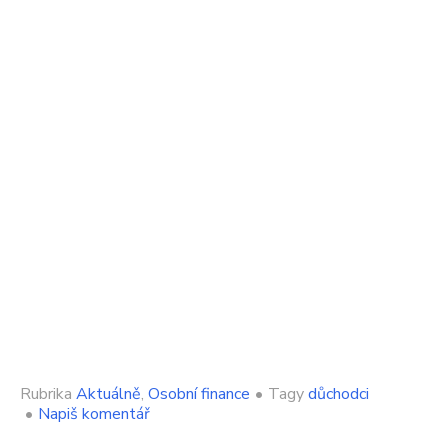
Rubrika
Aktuálně
,
Osobní finance
•
Tagy
důchodci
on
•
Napiš komentář
Důchodci