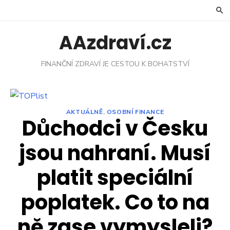
Skip
to
content
AAzdraví.cz
FINANČNÍ ZDRAVÍ JE CESTOU K BOHATSTVÍ
AKTUÁLNĚ
,
OSOBNÍ FINANCE
Důchodci v Česku
jsou nahraní. Musí
platit speciální
poplatek. Co to na
ně zase vymysleli?