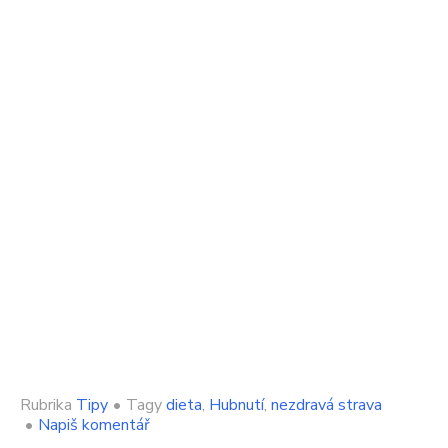
Rubrika
Tipy
•
Tagy
dieta
,
Hubnutí
,
nezdravá strava
on
•
Napiš komentář
Jedla