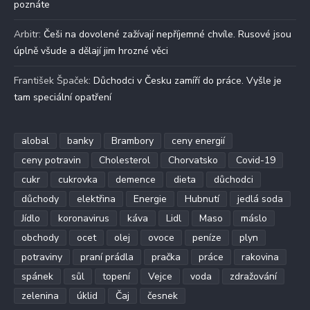
poznáte
Arbitr
:
Češi na dovolené zažívají nepříjemné chvíle. Rusové jsou
úplně všude a dělají jim hrozné věci
František Špaček
:
Důchodci v Česku zamíří do práce. Vyšle je
tam speciální opatření
alobal
banky
Brambory
ceny energií
ceny potravin
Cholesterol
Chorvatsko
Covid-19
cukr
cukrovka
demence
dieta
důchodci
důchody
elektřina
Energie
Hubnutí
jedlá soda
Jídlo
koronavirus
káva
Lidl
Maso
máslo
obchody
ocet
olej
ovoce
peníze
plyn
potraviny
praní prádla
pračka
práce
rakovina
spánek
sůl
topení
Vejce
voda
zdražování
zelenina
úklid
Čaj
česnek