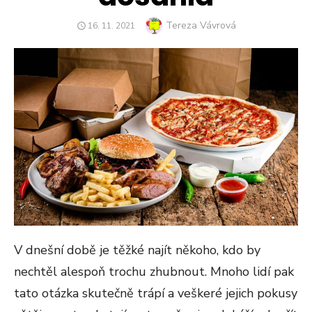
Author
Tereza Vávrová
POSTED
16. 11. 2021
ON
V dnešní době je těžké najít někoho, kdo by
nechtěl alespoň trochu zhubnout. Mnoho lidí pak
tato otázka skutečně trápí a veškeré jejich pokusy