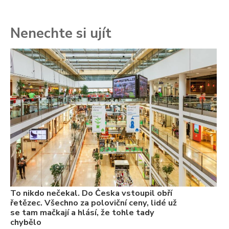
Nenechte si ujít
To
ře
se
ch
3.
Va
ne
ch
22
Če
Ně
7.
To nikdo nečekal. Do Česka vstoupil obří
řetězec. Všechno za poloviční ceny, lidé už
se tam mačkají a hlásí, že tohle tady
chybělo