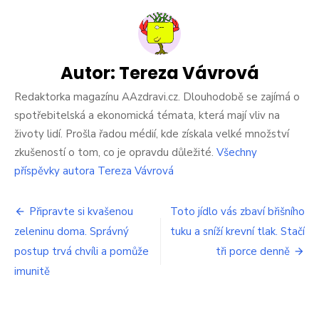
hranolky
a
pizzu.
Přesto
zhubla
Autor:
Tereza Vávrová
19
kilogramů.
Redaktorka magazínu AAzdravi.cz. Dlouhodobě se zajímá o
Žena
spotřebitelská a ekonomická témata, která mají vliv na
prozradila,
životy lidí. Prošla řadou médií, kde získala velké množství
jak
zkušeností o tom, co je opravdu důležité.
Všechny
toho
dosáhla
příspěvky autora Tereza Vávrová
Navigace
Připravte si kvašenou
Toto jídlo vás zbaví břišního
zeleninu doma. Správný
tuku a sníží krevní tlak. Stačí
pro
postup trvá chvíli a pomůže
tři porce denně
příspěvek
imunitě