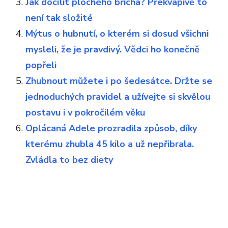
Jak docílit plochého břicha? Překvapivě to
není tak složité
Mýtus o hubnutí, o kterém si dosud všichni
mysleli, že je pravdivý. Vědci ho konečně
popřeli
Zhubnout můžete i po šedesátce. Držte se
jednoduchých pravidel a užívejte si skvělou
postavu i v pokročilém věku
Oplácaná Adele prozradila způsob, díky
kterému zhubla 45 kilo a už nepřibrala.
Zvládla to bez diety