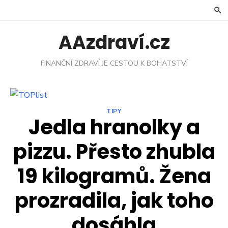
Skip
to
content
AAzdraví.cz
FINANČNÍ ZDRAVÍ JE CESTOU K BOHATSTVÍ
TIPY
Jedla hranolky a
pizzu. Přesto zhubla
19 kilogramů. Žena
prozradila, jak toho
dosáhla