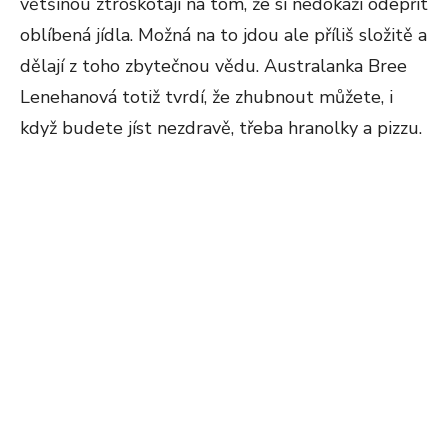
většinou ztroskotají na tom, že si nedokáží odepřít
oblíbená jídla. Možná na to jdou ale příliš složitě a
dělají z toho zbytečnou vědu. Australanka Bree
Lenehanová totiž tvrdí, že zhubnout můžete, i
když budete jíst nezdravě, třeba hranolky a pizzu.