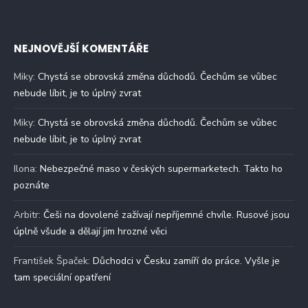
NEJNOVĚJŠÍ KOMENTÁŘE
Miky
:
Chystá se obrovská změna důchodů. Čechům se vůbec
nebude líbit, je to úplný zvrat
Miky
:
Chystá se obrovská změna důchodů. Čechům se vůbec
nebude líbit, je to úplný zvrat
Ilona
:
Nebezpečné maso v českých supermarketech. Takto ho
poznáte
Arbitr
:
Češi na dovolené zažívají nepříjemné chvíle. Rusové jsou
úplně všude a dělají jim hrozné věci
František Špaček
:
Důchodci v Česku zamíří do práce. Vyšle je
tam speciální opatření