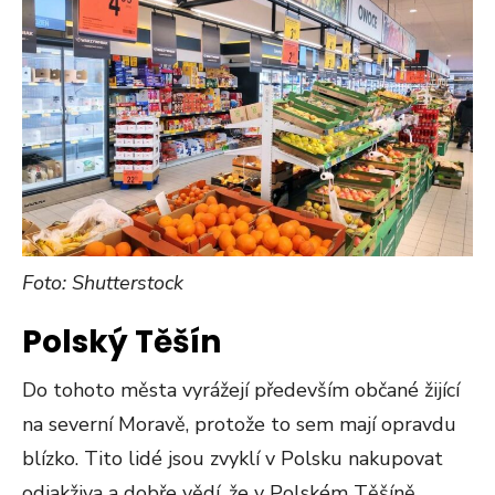
Foto: Shutterstock
Polský Těšín
Do tohoto města vyrážejí především občané žijící
na severní Moravě, protože to sem mají opravdu
blízko. Tito lidé jsou zvyklí v Polsku nakupovat
odjakživa a dobře vědí, že v Polském Těšíně