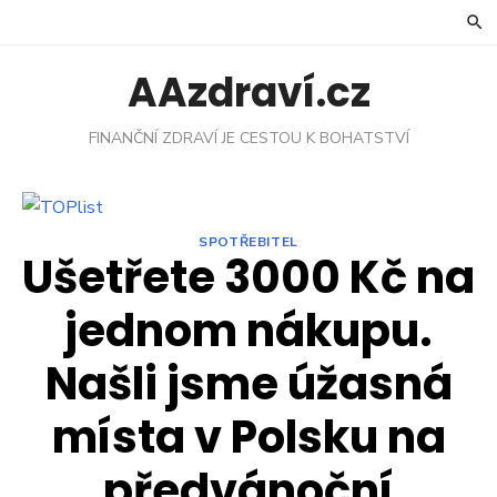
Skip
to
content
AAzdraví.cz
FINANČNÍ ZDRAVÍ JE CESTOU K BOHATSTVÍ
SPOTŘEBITEL
Ušetřete 3000 Kč na
jednom nákupu.
Našli jsme úžasná
místa v Polsku na
předvánoční