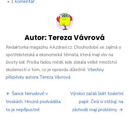
u
•
1 komentář
textu
s
názvem
Ušetřete
3000
Kč
Autor:
Tereza Vávrová
na
jednom
Redaktorka magazínu AAzdravi.cz. Dlouhodobě se zajímá o
nákupu.
spotřebitelská a ekonomická témata, která mají vliv na
Našli
životy lidí. Prošla řadou médií, kde získala velké množství
jsme
zkušeností o tom, co je opravdu důležité.
Všechny
úžasná
místa
příspěvky autora Tereza Vávrová
v
Polsku
Navigace
na
Šance Nerudové v
Výrobci začali šidit toaletní
předvánoční
troskách. Hrozně podváděla,
papír. Češi si stěžují, na
pro
nákupy
to je nepřípustné
záchodě mají problémy
příspěvek