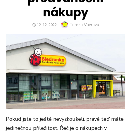
nákupy
Author
Tereza Vávrová
POSTED
12. 12. 2022
ON
Pokud jste to ještě nevyzkoušeli, právě teď máte
jedinečnou příležitost. Řeč je o nákupech v