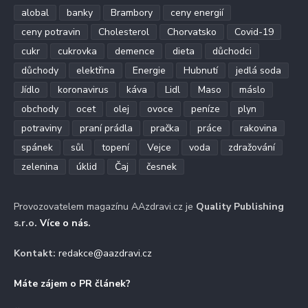
alobal
banky
Brambory
ceny energií
ceny potravin
Cholesterol
Chorvatsko
Covid-19
cukr
cukrovka
demence
dieta
důchodci
důchody
elektřina
Energie
Hubnutí
jedlá soda
Jídlo
koronavirus
káva
Lidl
Maso
máslo
obchody
ocet
olej
ovoce
peníze
plyn
potraviny
praní prádla
pračka
práce
rakovina
spánek
sůl
topení
Vejce
voda
zdražování
zelenina
úklid
Čaj
česnek
Provozovatelem magazínu AAzdravi.cz je
Quality Publishing
s.r.o.
Více o nás
.
Kontakt:
redakce@aazdravi.cz
Máte zájem o PR článek?