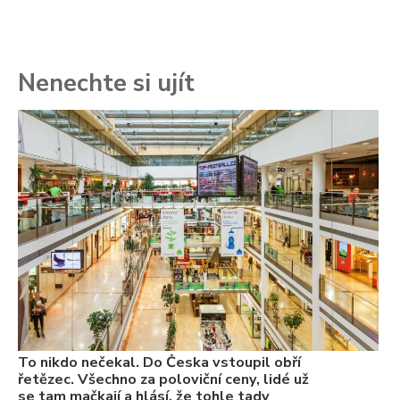
Nenechte si ujít
To
ře
se
ch
3.
Va
ne
ch
22
Če
Ně
7.
To nikdo nečekal. Do Česka vstoupil obří
řetězec. Všechno za poloviční ceny, lidé už
se tam mačkají a hlásí, že tohle tady