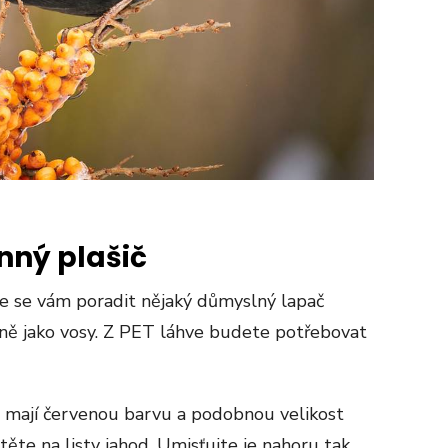
nný plašič
 se vám poradit nějaký důmyslný lapač
bně jako vosy. Z PET láhve budete potřebovat
ré mají červenou barvu a podobnou velikost
ěte na listy jahod. Umisťujte je nahoru tak,