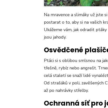
Na mravence a slimáky už jste si 
postarat o to, aby si na vašich 
Ukážeme vám, jak odradit ptáky 
jsou jahody.
Osvědčené plašič
Ptáci si s oblibou smlsnou na jak
třešně, rybíz nebo angrešt. Trn
celá staletí se snaží lidé vynalé
Od strašáků v poli, zavěšených C
až po nahrávky střelby.
Ochranná síť pro 