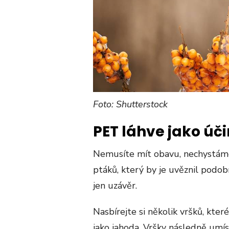
Foto: Shutterstock
PET láhve jako úči
Nemusíte mít obavu, nechystáme
ptáků, který by je uvěznil podo
jen uzávěr.
Nasbírejte si několik vršků, kte
jako jahoda. Vršky následně umíst