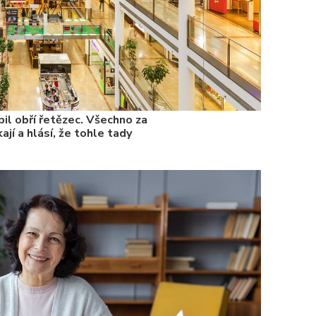
il obří řetězec. Všechno za
ají a hlásí, že tohle tady