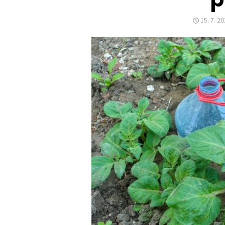
POSTED
15. 7. 2
ON