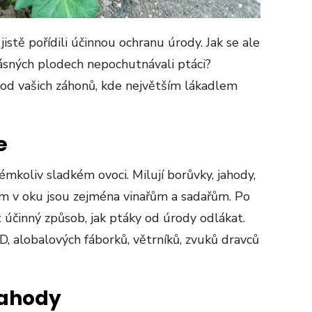
jistě pořídili účinnou ochranu úrody. Jak se ale
krásných plodech nepochutnávali ptáci?
od vašich záhonů, kde největším lákadlem
e
émkoliv sladkém ovoci. Milují borůvky, jahody,
em v oku jsou zejména vinařům a sadařům. Po
zt účinný způsob, jak ptáky od úrody odlákat.
D, alobalových fáborků, větrníků, zvuků dravců
jahody