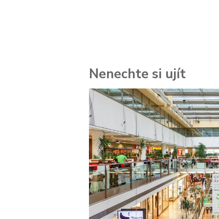
Nenechte si ujít
 za
kolik