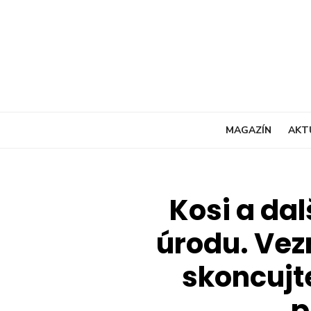
Skip
to
content
MAGAZÍN
AKT
Kosi a dal
úrodu. Vez
skoncujt
p