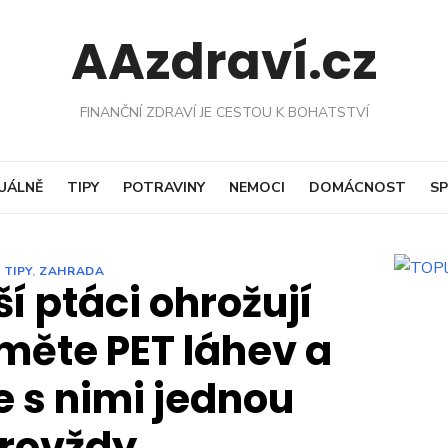
AAzdraví.cz
FINANČNÍ ZDRAVÍ JE CESTOU K BOHATSTVÍ
UÁLNĚ
TIPY
POTRAVINY
NEMOCI
DOMÁCNOST
SP
TIPY
,
ZAHRADA
ší ptáci ohrožují
měte PET láhev a
e s nimi jednou
rovždy