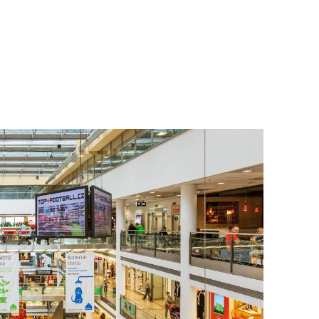
To nikdo 
poloviční
chybělo
3. 7. 2025
Valorizac
jim bude 
22. 5. 202
Češi plat
7. 1. 2025