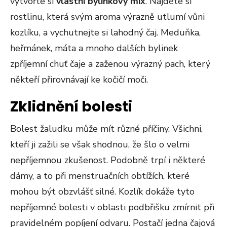
vytvořte si
vlastní bylinkový mix
. Najděte si
rostlinu, která svým aroma výrazně utlumí vůni
kozlíku, a vychutnejte si lahodný čaj. Meduňka,
heřmánek, máta a mnoho dalších bylinek
zpříjemní chuť čaje a zaženou výrazný pach, který
někteří přirovnávají ke kočičí moči.
Zklidnění bolesti
Bolest žaludku může mít různé příčiny. Všichni,
kteří ji zažili se však shodnou, že šlo o velmi
nepříjemnou zkušenost. Podobně trpí i některé
dámy, a to při menstruačních obtížích, které
mohou být obzvlášť silné. Kozlík dokáže tyto
nepříjemné bolesti v oblasti podbřišku zmírnit při
pravidelném popíjení odvaru. Postačí jedna čajová