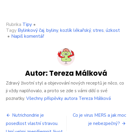
Rubrika
Tipy
•
Tagy
Bylinkový čaj
,
byliny
,
kozlík lékařský
,
stres
,
úzkost
on
•
Napiš komentář
Kozlík
lékařský
a
jeho
pozitivní
účinky
Autor:
Tereza Málková
na
zdraví
Zdravý životní styl a objevování nových receptů je něco, co
ji vždy naplňovalo, a proto se zde s vámi dělí o své
poznatky.
Všechny příspěvky autora Tereza Málková
Navigace
Nutrichondrie je
Co je virus MERS a jak moc
posedlost vlastní stravou.
je nebezpečný?
pro
Umí velmi znepříjemnit život