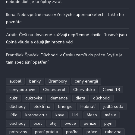
nebude líbit, je to úplný zvrat
Ilona
:
Nebezpečné maso v českých supermarketech. Takto ho
poznáte
Arbitr
:
Češi na dovolené zažívají nepříjemné chvíle. Rusové jsou
úplně všude a dělají jim hrozné věci
František Špaček
:
Důchodci v Česku zamíří do práce. Vyšle je
tam speciální opatření
alobal
banky
Brambory
ceny energií
ceny potravin
Cholesterol
Chorvatsko
Covid-19
cukr
cukrovka
demence
dieta
důchodci
důchody
elektřina
Energie
Hubnutí
jedlá soda
Jídlo
koronavirus
káva
Lidl
Maso
máslo
obchody
ocet
olej
ovoce
peníze
plyn
potraviny
praní prádla
pračka
práce
rakovina