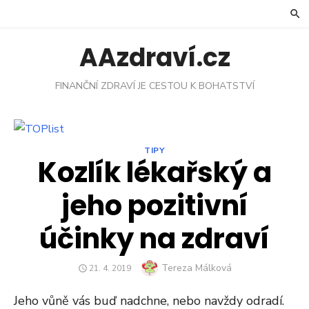
Skip
to
content
AAzdraví.cz
FINANČNÍ ZDRAVÍ JE CESTOU K BOHATSTVÍ
TIPY
Kozlík lékařský a
jeho pozitivní
účinky na zdraví
Author
Tereza Málková
POSTED
21. 4. 2019
ON
Jeho vůně vás buď nadchne, nebo navždy odradí.