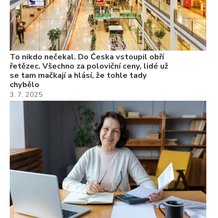
22
Če
Ně
7.
To nikdo nečekal. Do Česka vstoupil obří
řetězec. Všechno za poloviční ceny, lidé už
se tam mačkají a hlásí, že tohle tady
chybělo
3. 7. 2025