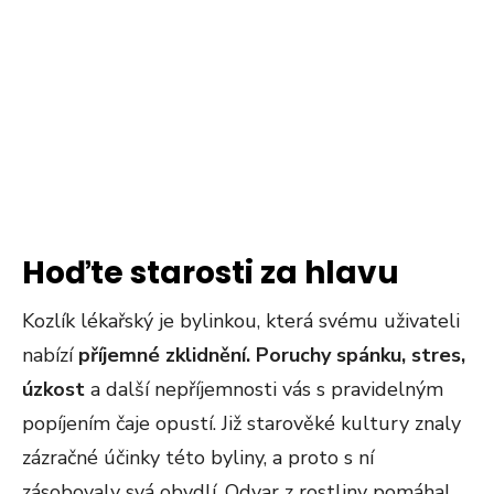
Hoďte starosti za hlavu
Kozlík lékařský je bylinkou, která svému uživateli
nabízí
příjemné zklidnění.
Poruchy spánku, stres,
úzkost
a další nepříjemnosti vás s pravidelným
popíjením čaje opustí. Již starověké kultury znaly
zázračné účinky této byliny, a proto s ní
zásobovaly svá obydlí. Odvar z rostliny pomáhal