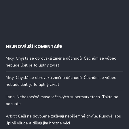
NEJNOVĚJŠÍ KOMENTÁŘE
Miky
:
Chystá se obrovská změna důchodů. Čechům se vůbec
nebude líbit, je to úplný zvrat
Miky
:
Chystá se obrovská změna důchodů. Čechům se vůbec
nebude líbit, je to úplný zvrat
Ilona
:
Nebezpečné maso v českých supermarketech. Takto ho
poznáte
Arbitr
:
Češi na dovolené zažívají nepříjemné chvíle. Rusové jsou
úplně všude a dělají jim hrozné věci