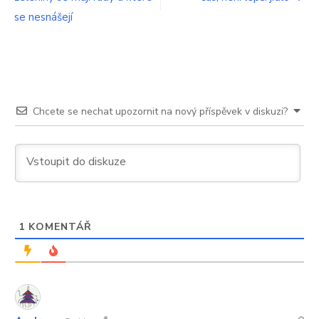
příspěvek
přip
se nesnášejí
si
prav
skvě
čaj
Chcete se nechat upozornit na nový příspěvek v diskuzi?
1
KOMENTÁŘ