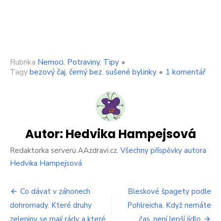
Rubrika
Nemoci
,
Potraviny
,
Tipy
•
u
Tagy
bezový čaj
,
černý bez
,
sušené bylinky
•
1 komentář
text
s
náz
Kvě
čern
bez
Autor:
Hedvika Hampejsová
je
velk
Redaktorka serveru AAzdravi.cz.
Všechny příspěvky autora
zázr
Hedvika Hampejsová
Nas
si
Navigace
ho
Co dávat v záhonech
Bleskové špagety podle
do
dohromady. Které druhy
Pohlreicha. Když nemáte
pro
zás
zeleniny se mají rády a které
čas, není lepší jídlo
a