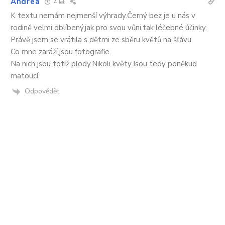
Andrea
4 let
K textu nemám nejmenší výhrady.Černý bez je u nás v
rodině velmi oblíbený,jak pro svou vůni,tak léčebné účinky.
Právě jsem se vrátila s dětmi ze sběru květů na šťávu.
Co mne zaráží,jsou fotografie.
Na nich jsou totiž plody.Nikoli květy.Jsou tedy poněkud
matoucí.
Odpovědět