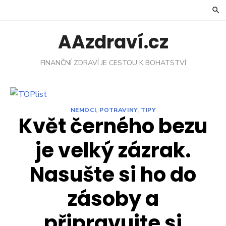
Skip
to
content
AAzdraví.cz
FINANČNÍ ZDRAVÍ JE CESTOU K BOHATSTVÍ
NEMOCI
,
POTRAVINY
,
TIPY
Květ černého bezu
je velký zázrak.
Nasušte si ho do
zásoby a
připravujte si