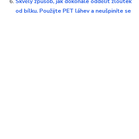
Skvělý způsob, jak dokonale oddělit žloutek
od bílku. Použijte PET láhev a neušpiníte se