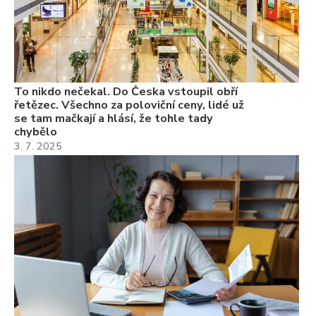
22
Če
Ně
7.
To nikdo nečekal. Do Česka vstoupil obří
řetězec. Všechno za poloviční ceny, lidé už
se tam mačkají a hlásí, že tohle tady
chybělo
3. 7. 2025