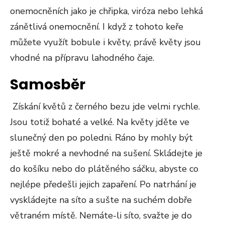
onemocněních jako je chřipka, viróza nebo lehká
zánětlivá onemocnění. I když z tohoto keře
můžete využít bobule i květy, právě květy jsou
vhodné na přípravu lahodného čaje.
Samosběr
Získání květů z černého bezu jde velmi rychle.
Jsou totiž bohaté a velké. Na květy jděte ve
slunečný den po poledni. Ráno by mohly být
ještě mokré a nevhodné na sušení. Skládejte je
do košíku nebo do plátěného sáčku, abyste co
nejlépe předešli jejich zapaření. Po natrhání je
vyskládejte na síto a sušte na suchém dobře
větraném místě. Nemáte-li síto, svažte je do