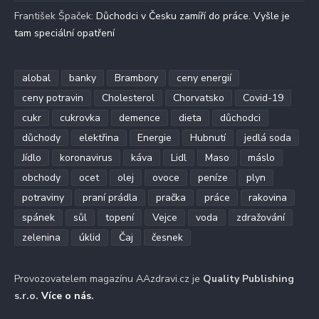
František Špaček
:
Důchodci v Česku zamíří do práce. Vyšle je
tam speciální opatření
alobal
banky
Brambory
ceny energií
ceny potravin
Cholesterol
Chorvatsko
Covid-19
cukr
cukrovka
demence
dieta
důchodci
důchody
elektřina
Energie
Hubnutí
jedlá soda
Jídlo
koronavirus
káva
Lidl
Maso
máslo
obchody
ocet
olej
ovoce
peníze
plyn
potraviny
praní prádla
pračka
práce
rakovina
spánek
sůl
topení
Vejce
voda
zdražování
zelenina
úklid
Čaj
česnek
Provozovatelem magazínu AAzdravi.cz je
Quality Publishing
s.r.o.
Více o nás
.