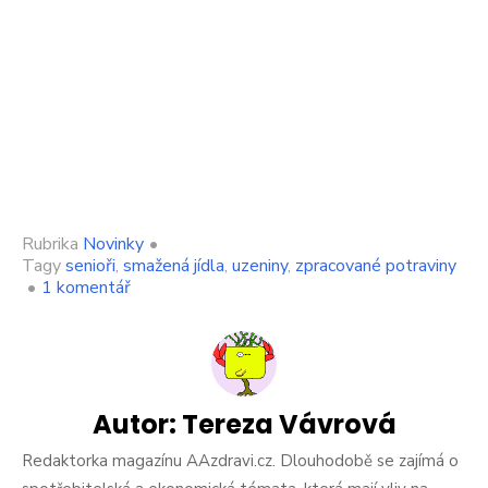
Rubrika
Novinky
•
Tagy
senioři
,
smažená jídla
,
uzeniny
,
zpracované potraviny
u
•
1 komentář
textu
s
názvem
Lékařka
vyjmenovala
5
Autor:
Tereza Vávrová
jídel,
která
Redaktorka magazínu AAzdravi.cz. Dlouhodobě se zajímá o
si