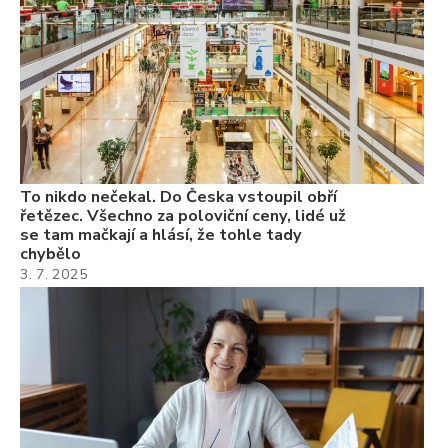
3.
Va
ne
ch
22
Če
Ně
7.
To nikdo nečekal. Do Česka vstoupil obří
řetězec. Všechno za poloviční ceny, lidé už
se tam mačkají a hlásí, že tohle tady
chybělo
3. 7. 2025