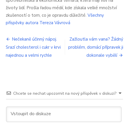
spotřebitelská a ekonomická témata, která mají vliv na
po
životy lidí. Prošla řadou médií, kde získala velké množství
padesátce
zkušeností o tom, co je opravdu důležité.
Všechny
už
nesmíte
příspěvky autora Tereza Vávrová
dopřát.
Některá
Navigace
se
Nečekaně účinný nápoj.
Zažloutla vám vana? Žádný
nahradí
Srazí cholesterol i cukr v krvi
problém, domácí přípravek ji
pro
těžce
najednou a velmi rychle
dokonale vybělí
příspěvek
Chcete se nechat upozornit na nový příspěvek v diskuzi?