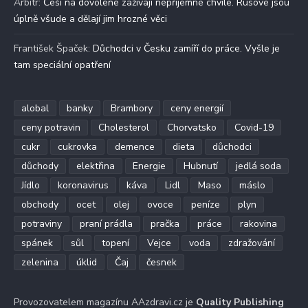
Arbitr
:
Češi na dovolené zažívají nepříjemné chvíle. Rusové jsou
úplně všude a dělají jim hrozné věci
František Špaček
:
Důchodci v Česku zamíří do práce. Vyšle je
tam speciální opatření
alobal
banky
Brambory
ceny energií
ceny potravin
Cholesterol
Chorvatsko
Covid-19
cukr
cukrovka
demence
dieta
důchodci
důchody
elektřina
Energie
Hubnutí
jedlá soda
Jídlo
koronavirus
káva
Lidl
Maso
máslo
obchody
ocet
olej
ovoce
peníze
plyn
potraviny
praní prádla
pračka
práce
rakovina
spánek
sůl
topení
Vejce
voda
zdražování
zelenina
úklid
Čaj
česnek
Provozovatelem magazínu AAzdravi.cz je
Quality Publishing