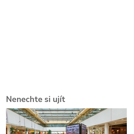
Nenechte si ujít
To
ře
se
ch