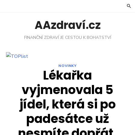
Skip
to
content
AAzdraví.cz
FINANČNÍ ZDRAVÍ JE CESTOU K BOHATSTVÍ
NOVINKY
Lékařka
vyjmenovala 5
jídel, která si po
padesátce už
nesmíte dopřát.