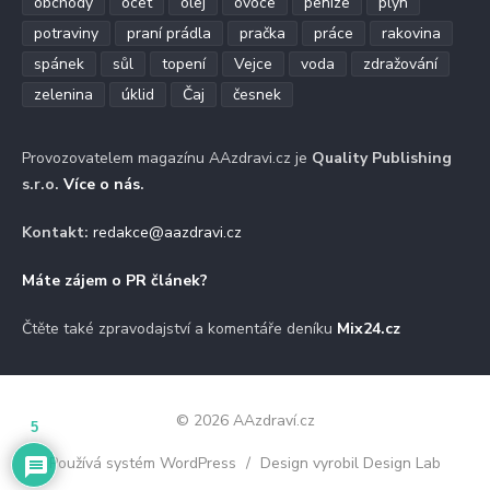
obchody
ocet
olej
ovoce
peníze
plyn
potraviny
praní prádla
pračka
práce
rakovina
spánek
sůl
topení
Vejce
voda
zdražování
zelenina
úklid
Čaj
česnek
Provozovatelem magazínu AAzdravi.cz je
Quality Publishing
s.r.o.
Více o nás
.
Kontakt:
redakce@aazdravi.cz
Máte zájem o PR článek?
Čtěte také zpravodajství a komentáře deníku
Mix24.cz
© 2026 AAzdraví.cz
5
Používá systém WordPress
/
Design vyrobil Design Lab