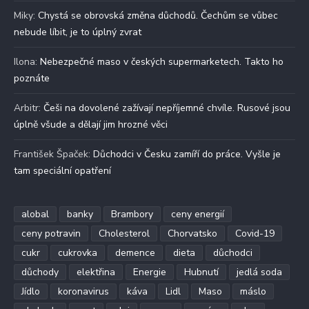
Miky
:
Chystá se obrovská změna důchodů. Čechům se vůbec
nebude líbit, je to úplný zvrat
Ilona
:
Nebezpečné maso v českých supermarketech. Takto ho
poznáte
Arbitr
:
Češi na dovolené zažívají nepříjemné chvíle. Rusové jsou
úplně všude a dělají jim hrozné věci
František Špaček
:
Důchodci v Česku zamíří do práce. Vyšle je
tam speciální opatření
alobal
banky
Brambory
ceny energií
ceny potravin
Cholesterol
Chorvatsko
Covid-19
cukr
cukrovka
demence
dieta
důchodci
důchody
elektřina
Energie
Hubnutí
jedlá soda
Jídlo
koronavirus
káva
Lidl
Maso
máslo