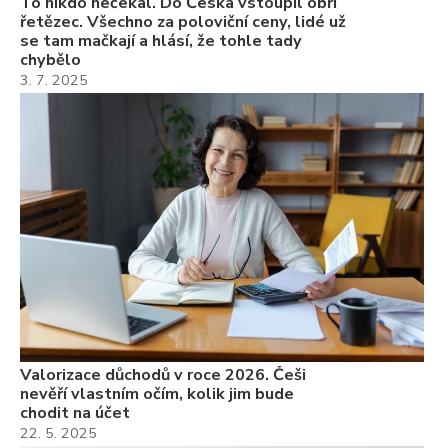
To nikdo nečekal. Do Česka vstoupil obří
řetězec. Všechno za poloviční ceny, lidé už
se tam mačkají a hlásí, že tohle tady
chybělo
3. 7. 2025
Valorizace důchodů v roce 2026. Češi
nevěří vlastním očím, kolik jim bude
chodit na účet
22. 5. 2025