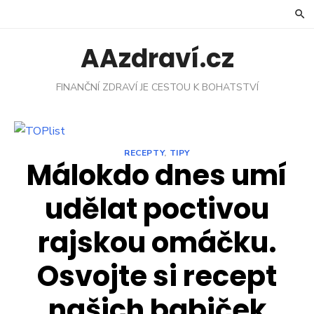
Skip
to
content
AAzdraví.cz
FINANČNÍ ZDRAVÍ JE CESTOU K BOHATSTVÍ
RECEPTY
,
TIPY
Málokdo dnes umí
udělat poctivou
rajskou omáčku.
Osvojte si recept
našich babiček