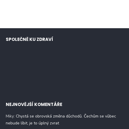
SPOLEČNĚ KU ZDRAVÍ
NEJNOVĚJŠÍ KOMENTÁŘE
Miky
:
Chystá se obrovská změna důchodů. Čechům se vůbec
nebude líbit, je to úplný zvrat