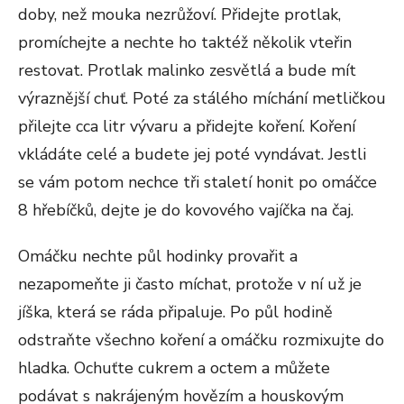
doby, než mouka nezrůžoví. Přidejte protlak,
promíchejte a nechte ho taktéž několik vteřin
restovat. Protlak malinko zesvětlá a bude mít
výraznější chuť. Poté za stálého míchání metličkou
přilejte cca litr vývaru a přidejte koření. Koření
vkládáte celé a budete jej poté vyndávat. Jestli
se vám potom nechce tři staletí honit po omáčce
8 hřebíčků, dejte je do kovového vajíčka na čaj.
Omáčku nechte půl hodinky provařit a
nezapomeňte ji často míchat, protože v ní už je
jíška, která se ráda připaluje. Po půl hodině
odstraňte všechno koření a omáčku rozmixujte do
hladka. Ochuťte cukrem a octem a můžete
podávat s nakrájeným hovězím a houskovým