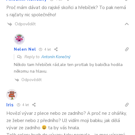
Proč mám dávat do rajské skořici a hřebíček? To pak nemá
s rajčaty nic společného!
Odpovědět
Nelen Nel
4 let
Reply to
Antonín Konečný
Někdo tam hřebíček rád,ale ten protlak by babička hodila
někomu na hlavu.
Odpovědět
Iris
4 let
Hovězí vývar z plece nebo ze zadního? A proč ne z oháňky,
ze žeber nebo z předního? Už vidím moji babku, jak dělá
vývar ze zadního
ta by vás hnala.
Tolik celeru bych do vývaru taky necpala – je moc výrazný –