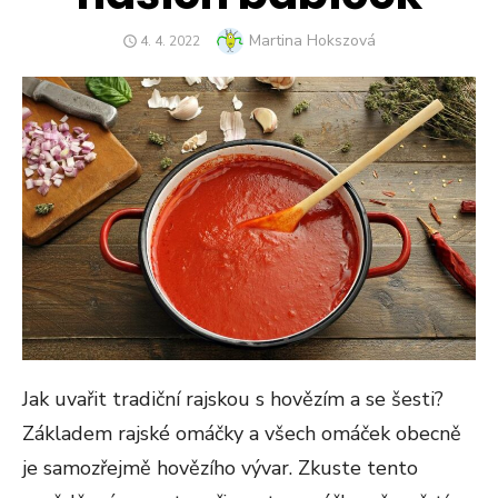
Author
Martina Hokszová
POSTED
4. 4. 2022
ON
Jak uvařit tradiční rajskou s hovězím a se šesti?
Základem rajské omáčky a všech omáček obecně
je samozřejmě hovězího vývar. Zkuste tento