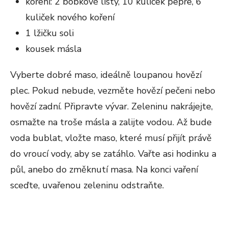
koření: 2 bobkové listy, 10 kuliček pepře, 6
kuliček nového koření
1 lžičku soli
kousek másla
Vyberte dobré maso, ideálně loupanou hovězí
plec. Pokud nebude, vezměte hovězí pečeni nebo
hovězí zadní. Připravte vývar. Zeleninu nakrájejte,
osmažte na troše másla a zalijte vodou. Až bude
voda bublat, vložte maso, které musí přijít právě
do vroucí vody, aby se zatáhlo. Vařte asi hodinku a
půl, anebo do změknutí masa. Na konci vaření
sceďte, uvařenou zeleninu odstraňte.