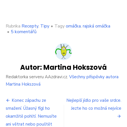
Rubrika
Recepty
,
Tipy
•
Tagy
omáčka
,
rajská omáčka
u
•
5 komentářů
textu
s
názvem
Málokdo
dnes
umí
Autor:
Martina Hokszová
udělat
poctivou
Redaktorka serveru AAzdravi.cz.
Všechny příspěvky autora
rajskou
Martina Hokszová
omáčku.
Osvojte
Navigace
si
Konec zápachu ze
Nejlepší jídlo pro vaše srdce.
recept
smažení. Úžasný fígl ho
Jezte ho co možná nejvíce
pro
našich
okamžitě pohltí. Nemusíte
babiček
příspěvek
ani větrat nebo pouštět