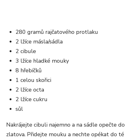
280 gramů rajčatového protlaku
2 lžíce másla/sádla
2 cibule
3 lžíce hladké mouky
8 hřebíčků
1 celou skořici
2 lžíce octa
2 lžíce cukru
sůl
Nakrájejte cibuli najemno a na sádle opečte do
zlatova. Přidejte mouku a nechte opékat do té