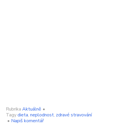
Rubrika
Aktuálně
•
Tagy
dieta
,
neplodnost
,
zdravé stravování
on
•
Napiš komentář
Máte