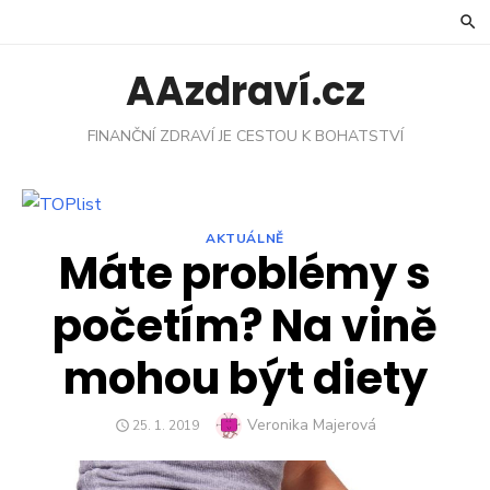
Skip
to
content
AAzdraví.cz
FINANČNÍ ZDRAVÍ JE CESTOU K BOHATSTVÍ
AKTUÁLNĚ
Máte problémy s
početím? Na vině
mohou být diety
Author
Veronika Majerová
POSTED
25. 1. 2019
ON