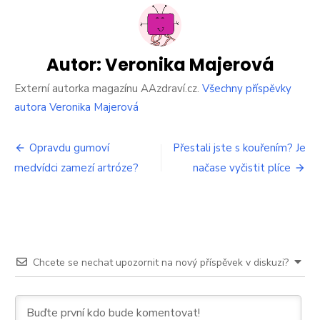
problémy
s
početím?
Na
vině
Autor:
Veronika Majerová
mohou
být
Externí autorka magazínu AAzdraví.cz.
Všechny příspěvky
diety
autora Veronika Majerová
Navigace
Opravdu gumoví
Přestali jste s kouřením? Je
medvídci zamezí artróze?
načase vyčistit plíce
pro
příspěvek
Chcete se nechat upozornit na nový příspěvek v diskuzi?