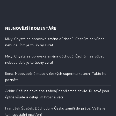
NEJNOVĚJŠÍ KOMENTÁŘE
Miky
:
Chystá se obrovská změna důchodů. Čechům se vůbec
nebude líbit, je to úplný zvrat
Miky
:
Chystá se obrovská změna důchodů. Čechům se vůbec
nebude líbit, je to úplný zvrat
Ilona
:
Nebezpečné maso v českých supermarketech. Takto ho
poznáte
Arbitr
:
Češi na dovolené zažívají nepříjemné chvíle. Rusové jsou
úplně všude a dělají jim hrozné věci
František Špaček
:
Důchodci v Česku zamíří do práce. Vyšle je
tam speciální opatření