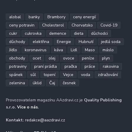
alobal
banky
Brambory
ceny energií
ceny potravin
Cholesterol
Chorvatsko
Covid-19
cukr
cukrovka
demence
dieta
důchodci
důchody
elektřina
Energie
Hubnutí
jedlá soda
Jídlo
koronavirus
káva
Lidl
Maso
máslo
obchody
ocet
olej
ovoce
peníze
plyn
potraviny
praní prádla
pračka
práce
rakovina
spánek
sůl
topení
Vejce
voda
zdražování
zelenina
úklid
Čaj
česnek
Provozovatelem magazínu AAzdravi.cz je
Quality Publishing
s.r.o.
Více o nás
.
Kontakt:
redakce@aazdravi.cz