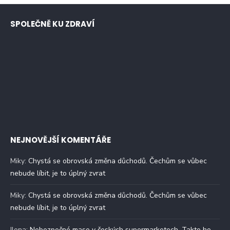
SPOLEČNĚ KU ZDRAVÍ
NEJNOVĚJŠÍ KOMENTÁŘE
Miky
:
Chystá se obrovská změna důchodů. Čechům se vůbec
nebude líbit, je to úplný zvrat
Miky
:
Chystá se obrovská změna důchodů. Čechům se vůbec
nebude líbit, je to úplný zvrat
Ilona
:
Nebezpečné maso v českých supermarketech. Takto ho