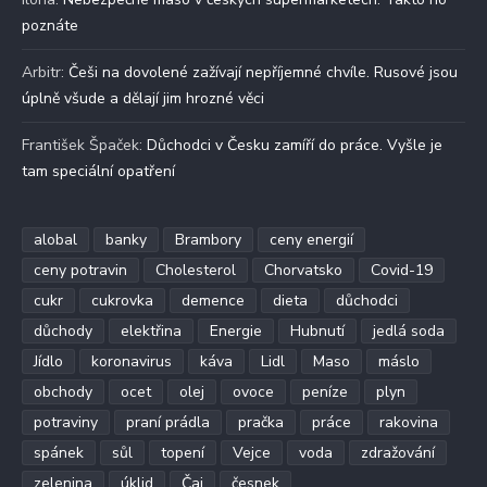
poznáte
Arbitr
:
Češi na dovolené zažívají nepříjemné chvíle. Rusové jsou
úplně všude a dělají jim hrozné věci
František Špaček
:
Důchodci v Česku zamíří do práce. Vyšle je
tam speciální opatření
alobal
banky
Brambory
ceny energií
ceny potravin
Cholesterol
Chorvatsko
Covid-19
cukr
cukrovka
demence
dieta
důchodci
důchody
elektřina
Energie
Hubnutí
jedlá soda
Jídlo
koronavirus
káva
Lidl
Maso
máslo
obchody
ocet
olej
ovoce
peníze
plyn
potraviny
praní prádla
pračka
práce
rakovina
spánek
sůl
topení
Vejce
voda
zdražování
zelenina
úklid
Čaj
česnek