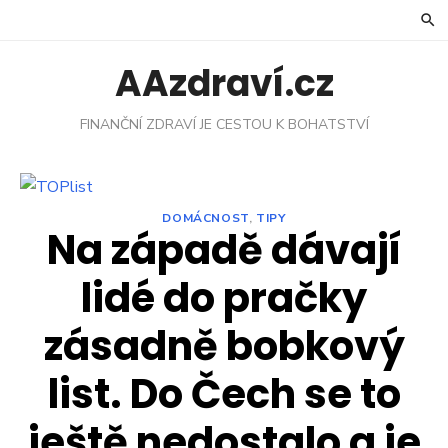
Skip
to
content
AAzdraví.cz
FINANČNÍ ZDRAVÍ JE CESTOU K BOHATSTVÍ
DOMÁCNOST
,
TIPY
Na západě dávají
lidé do pračky
zásadně bobkový
list. Do Čech se to
ještě nedostalo a je