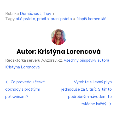
Rubrika
Domácnost
,
Tipy
•
on
Tagy
bílé prádlo
,
prádlo
,
praní prádla
•
Napiš komentář
Na
západ
dávají
lidé
do
pračk
Autor:
Kristýna Lorencová
zásad
bobko
Redaktorka serveru AAzdravi.cz.
Všechny příspěvky autora
list.
Kristýna Lorencová
Do
Čech
Navigace
se
Co provedou české
Vyrobte si levný plyn
to
obchody s prošlými
jednoduše za 5 tisíc. S tímto
pro
ještě
potravinami?
podrobným návodem to
nedos
příspěvek
a
zvládne každý
je
to