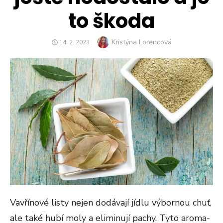
to škoda
Author
Kristýna Lorencová
POSTED
14. 2. 2023
ON
Vavřínové listy nejen dodávají jídlu výbornou chuť,
ale také hubí moly a eliminují pachy. Tyto aroma-