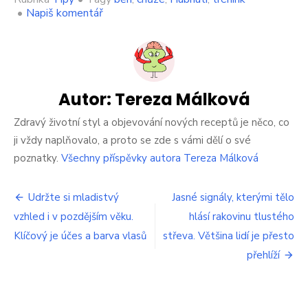
on
•
Napiš komentář
Nemusíte
hned
běhat.
Jednoduše
zhubnete
pomocí
Autor:
Tereza Málková
třítýdenního
plánu
Zdravý životní styl a objevování nových receptů je něco, co
chůze
ji vždy naplňovalo, a proto se zde s vámi dělí o své
poznatky.
Všechny příspěvky autora Tereza Málková
Navigace
Udržte si mladistvý
Jasné signály, kterými tělo
vzhled i v pozdějším věku.
hlásí rakovinu tlustého
pro
Klíčový je účes a barva vlasů
střeva. Většina lidí je přesto
příspěvek
přehlíží