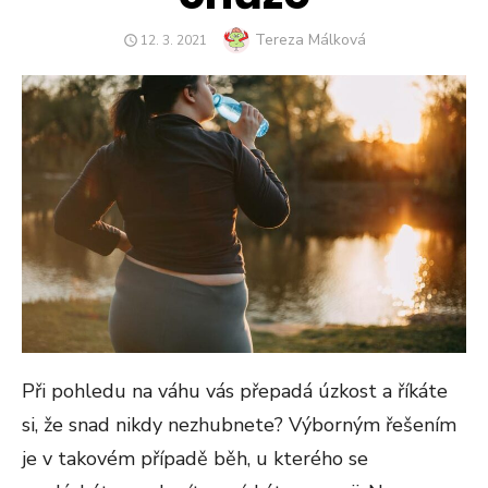
Author
Tereza Málková
POSTED
12. 3. 2021
ON
Při pohledu na váhu vás přepadá úzkost a říkáte
si, že snad nikdy nezhubnete? Výborným řešením
je v takovém případě běh, u kterého se