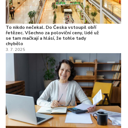
Če
Ně
7.
To nikdo nečekal. Do Česka vstoupil obří
řetězec. Všechno za poloviční ceny, lidé už
se tam mačkají a hlásí, že tohle tady
chybělo
3. 7. 2025