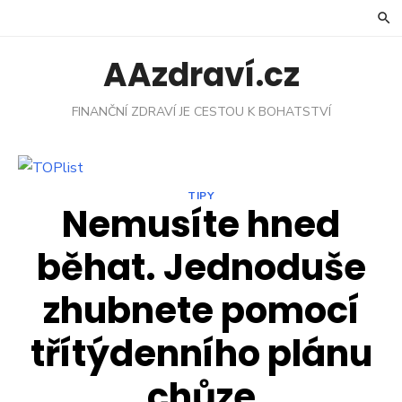
Skip
to
content
AAzdraví.cz
FINANČNÍ ZDRAVÍ JE CESTOU K BOHATSTVÍ
TIPY
Nemusíte hned
běhat. Jednoduše
zhubnete pomocí
třítýdenního plánu
chůze