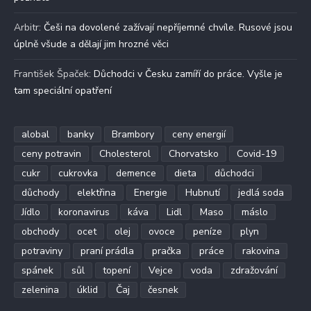
Arbitr
:
Češi na dovolené zažívají nepříjemné chvíle. Rusové jsou
úplně všude a dělají jim hrozné věci
František Špaček
:
Důchodci v Česku zamíří do práce. Vyšle je
tam speciální opatření
alobal
banky
Brambory
ceny energií
ceny potravin
Cholesterol
Chorvatsko
Covid-19
cukr
cukrovka
demence
dieta
důchodci
důchody
elektřina
Energie
Hubnutí
jedlá soda
Jídlo
koronavirus
káva
Lidl
Maso
máslo
obchody
ocet
olej
ovoce
peníze
plyn
potraviny
praní prádla
pračka
práce
rakovina
spánek
sůl
topení
Vejce
voda
zdražování
zelenina
úklid
Čaj
česnek