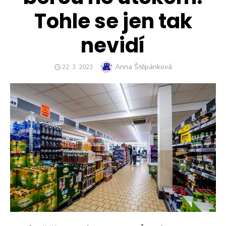
Tohle se jen tak
nevidí
Author
Anna Štěpánková
POSTED
22. 3. 2023
ON