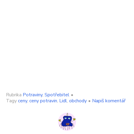
Rubrika
Potraviny
,
Spotřebitel
•
on
Tagy
ceny
,
ceny potravin
,
Lidl
,
obchody
•
Napiš komentář
Nes
akc
v
Lidl
Češ