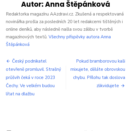
šetř
Autor:
Anna Štěpánková
obr
pen
Redaktorka magazínu AAzdravi.cz. Zkušená a respektovaná
úpl
novinářka prošla za posledních 20 let redakcemi tištěných i
na
online deníků, aby následně našla svou zálibu v tvorbě
vše
magazínových textů.
Všechny příspěvky autora Anna
ber
ho
Štěpánková
úto
Toh
Navigace
se
Český podnikatel
Pokud bramborovou kaši
jen
otevřeně promluvil. Strašný
mixujete, děláte obrovskou
pro
tak
průšvih čeká v roce 2023
chybu. Přílohu tak doslova
nevi
příspěvek
Čechy. Ve velkém budou
zlikvidujete
lítat na dlažbu