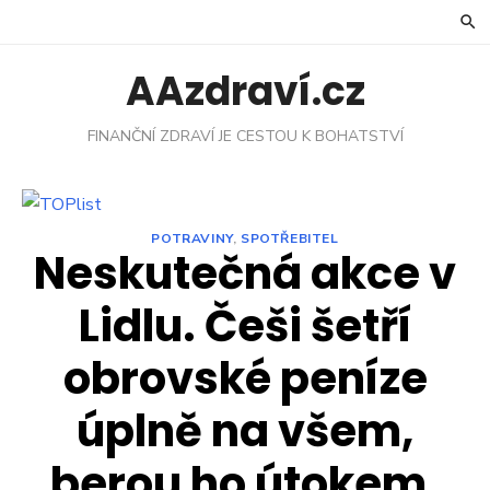
Skip
to
content
AAzdraví.cz
FINANČNÍ ZDRAVÍ JE CESTOU K BOHATSTVÍ
POTRAVINY
,
SPOTŘEBITEL
Neskutečná akce v
Lidlu. Češi šetří
obrovské peníze
úplně na všem,
berou ho útokem.