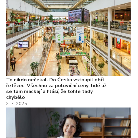
ře
se
ch
3.
Va
ne
ch
22
Če
Ně
7.
To nikdo nečekal. Do Česka vstoupil obří
řetězec. Všechno za poloviční ceny, lidé už
se tam mačkají a hlásí, že tohle tady
chybělo
3. 7. 2025