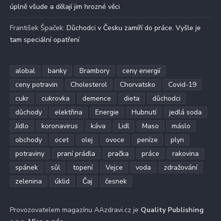
úplně všude a dělají jim hrozné věci
František Špaček
:
Důchodci v Česku zamíří do práce. Vyšle je
tam speciální opatření
alobal
banky
Brambory
ceny energií
ceny potravin
Cholesterol
Chorvatsko
Covid-19
cukr
cukrovka
demence
dieta
důchodci
důchody
elektřina
Energie
Hubnutí
jedlá soda
Jídlo
koronavirus
káva
Lidl
Maso
máslo
obchody
ocet
olej
ovoce
peníze
plyn
potraviny
praní prádla
pračka
práce
rakovina
spánek
sůl
topení
Vejce
voda
zdražování
zelenina
úklid
Čaj
česnek
Provozovatelem magazínu AAzdravi.cz je
Quality Publishing