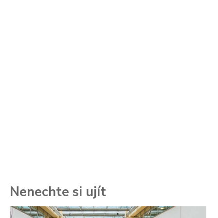
Nenechte si ujít
To