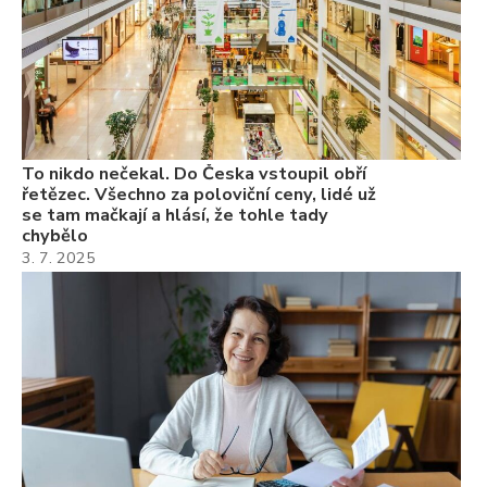
ne
ch
22
Če
Ně
7.
To nikdo nečekal. Do Česka vstoupil obří
řetězec. Všechno za poloviční ceny, lidé už
se tam mačkají a hlásí, že tohle tady
chybělo
3. 7. 2025