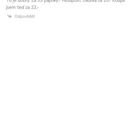
To je dobrý. Za 39 papriky? Hloupost. Okurka za 29? Koupil
jsem teď za 22,-
Odpovědět