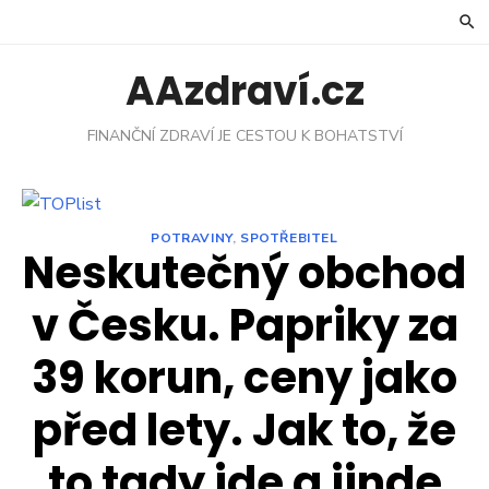
Skip
to
content
AAzdraví.cz
FINANČNÍ ZDRAVÍ JE CESTOU K BOHATSTVÍ
POTRAVINY
,
SPOTŘEBITEL
Neskutečný obchod
v Česku. Papriky za
39 korun, ceny jako
před lety. Jak to, že
to tady jde a jinde