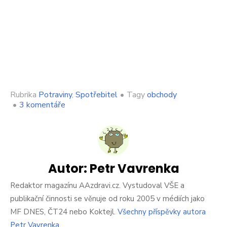
Rubrika
Potraviny
,
Spotřebitel
•
Tagy
obchody
u
•
3 komentáře
textu
s
názvem
Neskutečný
obchod
v
Autor:
Petr Vavrenka
Česku.
Papriky
Redaktor magazínu AAzdravi.cz. Vystudoval VŠE a
za
publikační činnosti se věnuje od roku 2005 v médiích jako
39
MF DNES, ČT24 nebo Koktejl.
Všechny příspěvky autora
korun,
Petr Vavrenka
ceny