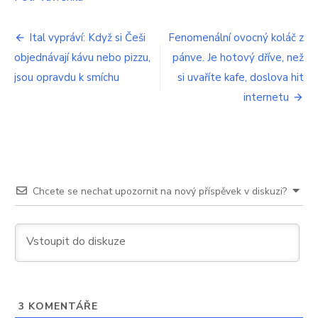
jako
před
Navigace
Ital vypráví: Když si Češi
Fenomenální ovocný koláč z
lety.
Jak
objednávají kávu nebo pizzu,
pánve. Je hotový dříve, než
pro
to,
jsou opravdu k smíchu
si uvaříte kafe, doslova hit
že
příspěvek
to
internetu
tady
jde
a
jinde
nás
dřou
Chcete se nechat upozornit na nový příspěvek v diskuzi?
3
KOMENTÁŘE