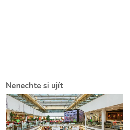
Nenechte si ujít
To
ře
se
ch
3.
Va