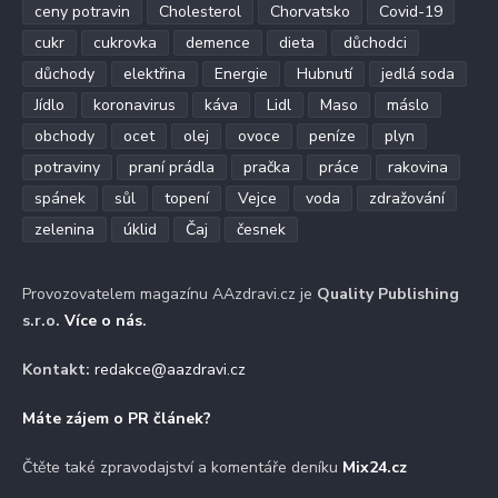
ceny potravin
Cholesterol
Chorvatsko
Covid-19
cukr
cukrovka
demence
dieta
důchodci
důchody
elektřina
Energie
Hubnutí
jedlá soda
Jídlo
koronavirus
káva
Lidl
Maso
máslo
obchody
ocet
olej
ovoce
peníze
plyn
potraviny
praní prádla
pračka
práce
rakovina
spánek
sůl
topení
Vejce
voda
zdražování
zelenina
úklid
Čaj
česnek
Provozovatelem magazínu AAzdravi.cz je
Quality Publishing
s.r.o.
Více o nás
.
Kontakt:
redakce@aazdravi.cz
Máte zájem o PR článek?
Čtěte také zpravodajství a komentáře deníku
Mix24.cz