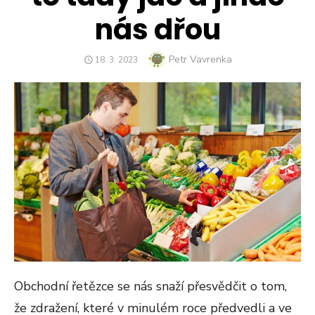
nás dřou
Author
Petr Vavrenka
POSTED
18. 3. 2023
ON
Obchodní řetězce se nás snaží přesvědčit o tom,
že zdražení, které v minulém roce předvedli a ve