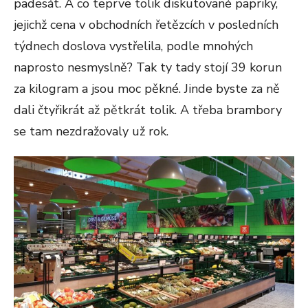
padesát. A co teprve tolik diskutované papriky,
jejichž cena v obchodních řetězcích v posledních
týdnech doslova vystřelila, podle mnohých
naprosto nesmyslně? Tak ty tady stojí 39 korun
za kilogram a jsou moc pěkné. Jinde byste za ně
dali čtyřikrát až pětkrát tolik. A třeba brambory
se tam nezdražovaly už rok.