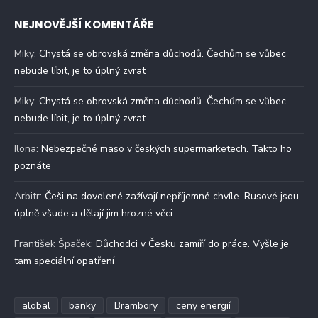
NEJNOVĚJŠÍ KOMENTÁŘE
Miky
:
Chystá se obrovská změna důchodů. Čechům se vůbec
nebude líbit, je to úplný zvrat
Miky
:
Chystá se obrovská změna důchodů. Čechům se vůbec
nebude líbit, je to úplný zvrat
Ilona
:
Nebezpečné maso v českých supermarketech. Takto ho
poznáte
Arbitr
:
Češi na dovolené zažívají nepříjemné chvíle. Rusové jsou
úplně všude a dělají jim hrozné věci
František Špaček
:
Důchodci v Česku zamíří do práce. Vyšle je
tam speciální opatření
alobal
banky
Brambory
ceny energií