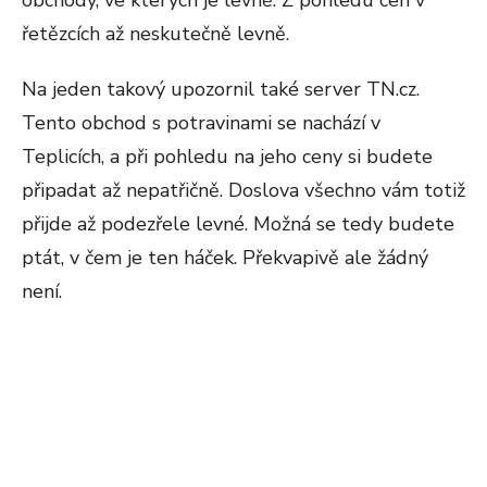
obchody, ve kterých je levně. Z pohledu cen v
řetězcích až neskutečně levně.
Na jeden takový upozornil také server TN.cz.
Tento obchod s potravinami se nachází v
Teplicích, a při pohledu na jeho ceny si budete
připadat až nepatřičně. Doslova všechno vám totiž
přijde až podezřele levné. Možná se tedy budete
ptát, v čem je ten háček. Překvapivě ale žádný
není.