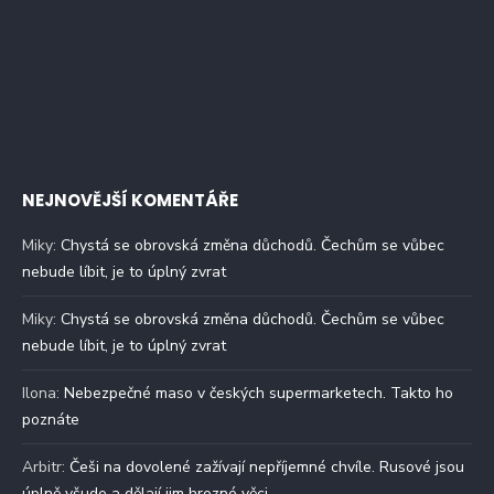
NEJNOVĚJŠÍ KOMENTÁŘE
Miky
:
Chystá se obrovská změna důchodů. Čechům se vůbec
nebude líbit, je to úplný zvrat
Miky
:
Chystá se obrovská změna důchodů. Čechům se vůbec
nebude líbit, je to úplný zvrat
Ilona
:
Nebezpečné maso v českých supermarketech. Takto ho
poznáte
Arbitr
:
Češi na dovolené zažívají nepříjemné chvíle. Rusové jsou
úplně všude a dělají jim hrozné věci