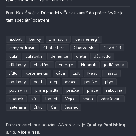
František Špaček
:
Důchodci v Česku zamíří do práce. Vyšle je
tam speciální opatření
alobal
banky
Brambory
ceny energií
ceny potravin
Cholesterol
Chorvatsko
Covid-19
cukr
cukrovka
demence
dieta
důchodci
důchody
elektřina
Energie
Hubnutí
jedlá soda
Jídlo
koronavirus
káva
Lidl
Maso
máslo
obchody
ocet
olej
ovoce
peníze
plyn
potraviny
praní prádla
pračka
práce
rakovina
spánek
sůl
topení
Vejce
voda
zdražování
zelenina
úklid
Čaj
česnek
Provozovatelem magazínu AAzdravi.cz je
Quality Publishing
s.r.o.
Více o nás
.