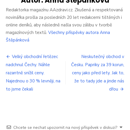
Autor:
Anna Štěpánková
káv
neb
Redaktorka magazínu AAzdravi.cz. Zkušená a respektovaná
pizz
novinářka prošla za posledních 20 let redakcemi tištěných i
jso
online deníků, aby následně našla svou zálibu v tvorbě
opr
magazínových textů.
Všechny příspěvky autora Anna
k
smí
Štěpánková
Navigace
Velký obchodní řetězec
Neskutečný obchod v
nadchnul Čechy. Náhle
Česku. Papriky za 39 korun,
pro
razantně snížil ceny.
ceny jako před lety. Jak to,
příspěvek
Najednou o 30 % levněji, na
že to tady jde a jinde nás
to jsme čekali
dřou
Chcete se nechat upozornit na nový příspěvek v diskuzi?