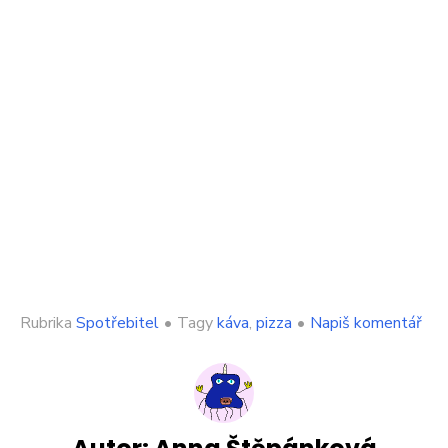
on
Rubrika
Spotřebitel
•
Tagy
káva
,
pizza
•
Napiš komentář
Ital
vypr
Kdy
si
Češ
obj