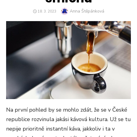
Author
Anna Štěpánková
POSTED
18. 3. 2023
ON
Na první pohled by se mohlo zdát, že se v České
republice rozvinula jakási kávová kultura. Už se tu
nepije prioritně instantní káva, jakkoliv i ta v