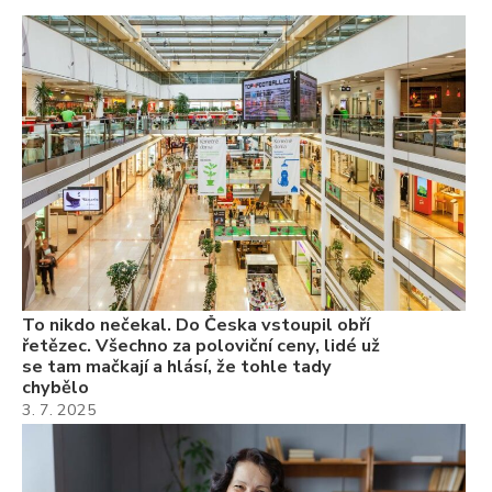
To
ře
se
ch
3.
Va
ne
ch
22
Če
Ně
7.
To nikdo nečekal. Do Česka vstoupil obří
řetězec. Všechno za poloviční ceny, lidé už
se tam mačkají a hlásí, že tohle tady
chybělo
3. 7. 2025