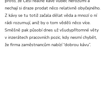
proto, že Češi reálně kávě vůbec nerozumí a
nechají si draze prodat něco relativně obyčejného.
Z kávy se tu totiž začala dělat věda a mnozí o ní
rádi rozumují, aniž by o tom věděli něco více.
Směšně pak působí dnes už všudypřítomné věty
v inzerátech pracovních pozic, kdy nesmí chybět,
že firma zaměstnancům nabízí “dobrou kávu”.