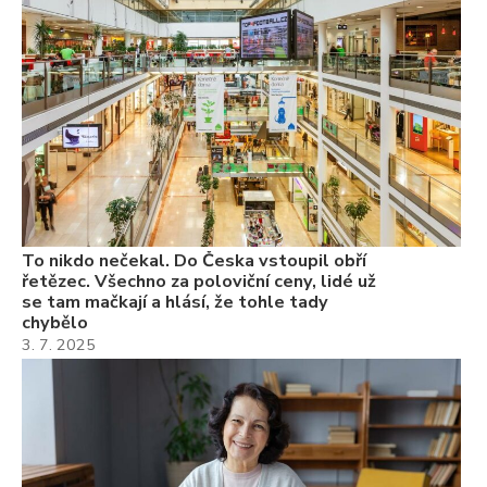
se
ch
3.
Va
ne
ch
22
Če
Ně
7.
To nikdo nečekal. Do Česka vstoupil obří
řetězec. Všechno za poloviční ceny, lidé už
se tam mačkají a hlásí, že tohle tady
chybělo
3. 7. 2025