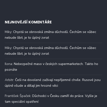
NEJNOVĚJŠÍ KOMENTÁŘE
Miky
:
Chystá se obrovská změna důchodů. Čechům se vůbec
nebude líbit, je to úplný zvrat
Miky
:
Chystá se obrovská změna důchodů. Čechům se vůbec
nebude líbit, je to úplný zvrat
Ilona
:
Nebezpečné maso v českých supermarketech. Takto ho
poznáte
Arbitr
:
Češi na dovolené zažívají nepříjemné chvíle. Rusové jsou
úplně všude a dělají jim hrozné věci
František Špaček
:
Důchodci v Česku zamíří do práce. Vyšle je
tam speciální opatření