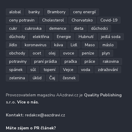
alobal
banky
Brambory
ceny energií
ceny potravin
Cholesterol
Chorvatsko
Covid-19
cukr
cukrovka
demence
dieta
důchodci
důchody
elektřina
Energie
Hubnutí
jedlá soda
Jídlo
koronavirus
káva
Lidl
Maso
máslo
obchody
ocet
olej
ovoce
peníze
plyn
potraviny
praní prádla
pračka
práce
rakovina
spánek
sůl
topení
Vejce
voda
zdražování
zelenina
úklid
Čaj
česnek
Provozovatelem magazínu AAzdravi.cz je
Quality Publishing
s.r.o.
Více o nás
.
Kontakt:
redakce@aazdravi.cz
Máte zájem o PR článek?