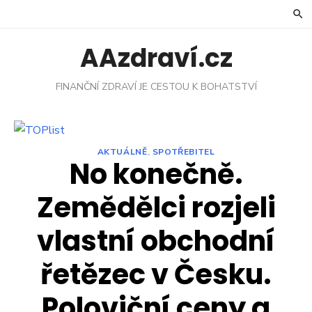
Skip
to
content
AAzdraví.cz
FINANČNÍ ZDRAVÍ JE CESTOU K BOHATSTVÍ
AKTUÁLNĚ
,
SPOTŘEBITEL
No konečně.
Zemědělci rozjeli
vlastní obchodní
řetězec v Česku.
Poloviční ceny a