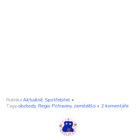
Rubrika
Aktuálně
,
Spotřebitel
•
u
Tagy
obchody
,
Regio Potraviny
,
zemědělci
•
2 komentáře
tex
s
ná
No