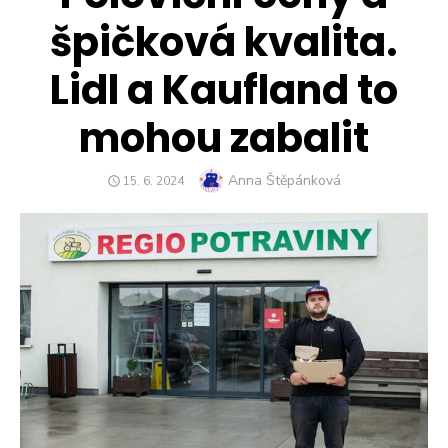
špičková kvalita.
Lidl a Kaufland to
mohou zabalit
Author
Anna Štěpánková
POSTED
15. 6. 2024
ON