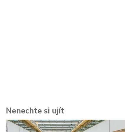
Nenechte si ujít
To
ře