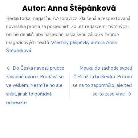
kon
Zem
Autor:
Anna Štěpánková
rozj
vla
Redaktorka magazínu AAzdravi.cz. Zkušená a respektovaná
obc
novinářka prošla za posledních 20 let redakcemi tištěných i
řet
online deníků, aby následně našla svou zálibu v tvorbě
v
magazínových textů.
Všechny příspěvky autora Anna
Čes
Pol
Štěpánková
cen
a
Navigace
špi
Do Česka navezli prudce
Mouku do záchoda sypali
kval
závadné ovoce. Prodává se
Češi už za bolševika. Potom
pro
Lid
ve velkém. Nesmíte ho ale
se na to zapomnělo, ale teď
a
příspěvek
Kau
sníst, jinak to pořádně
se to zase vrací
to
odnesete
mo
zab