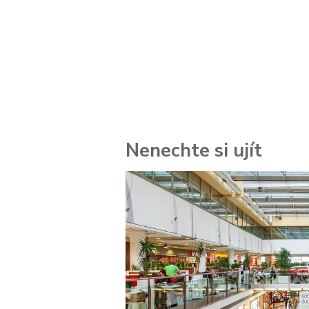
Nenechte si ujít
 za
kolik