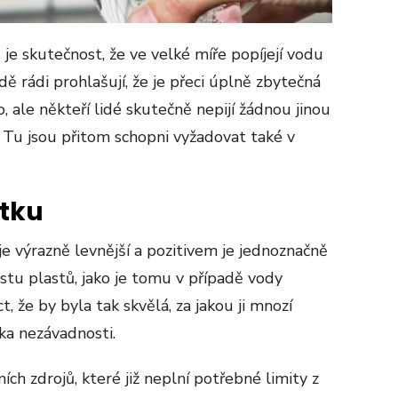
je skutečnost, že ve velké míře popíjejí vodu
ě rádi prohlašují, že je přeci úplně zbytečná
o, ale někteří lidé skutečně nepijí žádnou jinou
Tu jsou přitom schopni vyžadovat také v
utku
e výrazně levnější a pozitivem je jednoznačně
oustu plastů, jako je tomu v případě vody
t, že by byla tak skvělá, za jakou ji mnozí
ska nezávadnosti.
ch zdrojů, které již neplní potřebné limity z