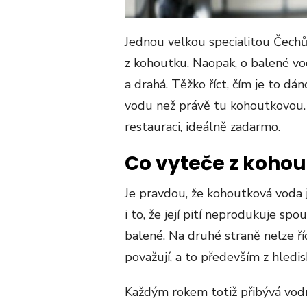
Jednou velkou specialitou Čechů 
z kohoutku. Naopak, o balené vod
a drahá. Těžko říct, čím je to dán
vodu než právě tu kohoutkovou. 
restauraci, ideálně zadarmo.
Co vyteče z koho
Je pravdou, že kohoutková voda j
i to, že její pití neprodukuje sp
balené. Na druhé straně nelze říc
považují, a to především z hledi
Každým rokem totiž přibývá vodní