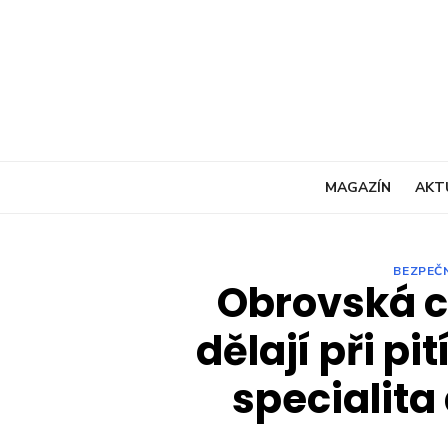
Skip
to
content
MAGAZÍN
AKT
BEZPEČ
Obrovská c
dělají při pi
specialita