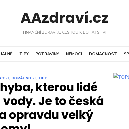
AAzdraví.cz
FINANČNÍ ZDRAVÍ JE CESTOU K BOHATSTVÍ
UÁLNĚ
TIPY
POTRAVINY
NEMOCI
DOMÁCNOST
SP
NOST
,
DOMÁCNOST
,
TIPY
hyba, kterou lidé
tí vody. Je to česká
 a opravdu velký
omyl