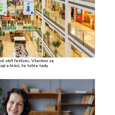
il obří řetězec. Všechno za
ají a hlásí, že tohle tady