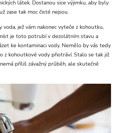
mických látek. Dostanou sice výjimku, aby byly
už zase tak moc čisté nejsou.
 voda, jež vám nakonec vyteče z kohoutku,
 míst je toto potrubí v dezolátním stavu a
ázet ke kontaminaci vody. Nemělo by vás tedy
 z kohoutkové vody přiotráví. Stalo se tak již
o nemá příliš závažný průběh, ale skutečně