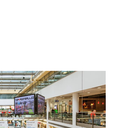
To nikdo 
poloviční
chybělo
3. 7. 2025
Valorizac
jim bude 
22. 5. 202
Češi plat
7. 1. 2025