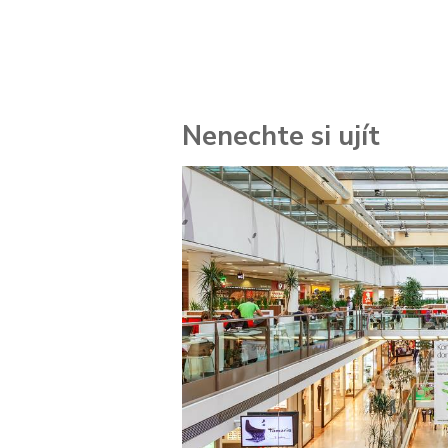
Nenechte si ujít
 za
kolik