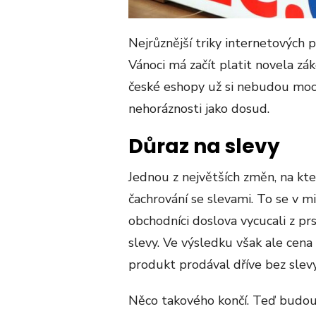
Nejrůznější triky internetových 
Vánoci má začít platit novela zá
české eshopy už si nebudou moc
nehoráznosti jako dosud.
Důraz na slevy
Jednou z největších změn, na kter
čachrování se slevami. To se v m
obchodníci doslova vycucali z pr
slevy. Ve výsledku však ale cena 
produkt prodával dříve bez slevy
Něco takového končí. Teď budou