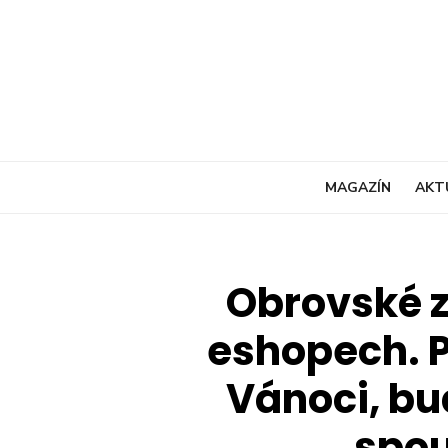
Skip
to
content
MAGAZÍN
AKT
Obrovské 
eshopech. P
Vánoci, bu
spou