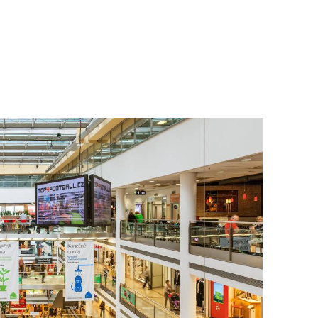
To nikdo 
poloviční
chybělo
3. 7. 2025
Valorizac
jim bude 
22. 5. 202
Češi plat
7. 1. 2025