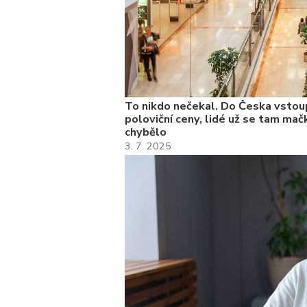
To nikdo nečekal. Do Česka vstoup
poloviční ceny, lidé už se tam mačk
chybělo
3. 7. 2025