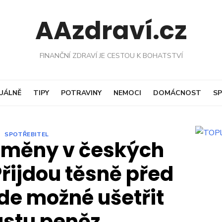
AAzdraví.cz
FINANČNÍ ZDRAVÍ JE CESTOU K BOHATSTVÍ
UÁLNĚ
TIPY
POTRAVINY
NEMOCI
DOMÁCNOST
SP
SPOTŘEBITEL
změny v českých
řijdou těsně před
de možné ušetřit
stu peněz