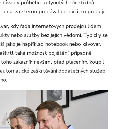
odávali v průběhu uplynulých třiceti dnů.
 cenu, za kterou prodával od začátku prodeje.
var, kdy řada internetových prodejců lidem
ukty nebo služby bez jejich vědomí. Typicky se
ží, jako je například notebook nebo kávovar.
škrtl také možnost pojištění, případně
i toho zákazník nevšiml před placením, koupil
to automatické zaškrtávání dodatečných služeb
no.