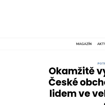
Skip
to
content
MAGAZÍN
AKT
POT
Okamžitě vy
České obch
lidem ve ve