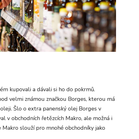
kém kupovali a dávali si ho do pokrmů.
n pod velmi známou značkou Borges, kterou má
oleji. Šlo o extra panenský olej Borges v
val v obchodních řetězcích Makro, ale možná i
že Makro slouží pro mnohé obchodníky jako