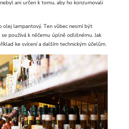
n nebyl ani určen k tomu, aby ho konzumovali
ž o olej lampantový. Ten vůbec nesmí být
e se používá k něčemu úplně odlišnému. Jak
říklad ke svícení a dalším technickým účelům.