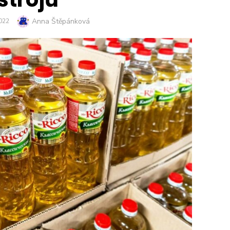
Author
Anna Štěpánková
2022