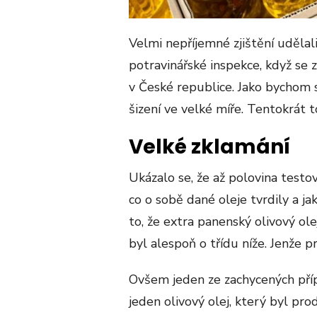
Velmi nepříjemné zjištění udělal
potravinářské inspekce, když se 
v České republice. Jako bychom se
šizení ve velké míře. Tentokrát t
Velké zklamání
Ukázalo se, že až polovina test
co o sobě dané oleje tvrdily a j
to, že extra panenský olivový ol
byl alespoň o třídu níže. Jenže p
Ovšem jeden ze zachycených příp
jeden olivový olej, který byl pr