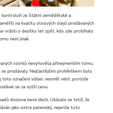
i kontroloři ze Státní zemědělské a
zaměřili na kvalitu olivových olejů prodávaných
 vrátili o desítky let zpět, kdy zde probíhalo
omu není jinak.
ovaných vzorků nevyhověla přinejmenším tomu,
ak se prodávaly. Nejčastějším prohřeškem bylo
ej toto označení vůbec nesměl nést, protože
rodával se za vyšší cenu.
adů doslova bere dech. Ukázalo se totiž, že
odáván jako extra panenský, nejenže tuto