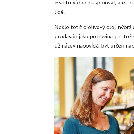
kvalitu vůbec nesplňoval, ale o
lidé.
Nešlo totiž o olivový olej, nýbr
prodáván jako potravina, protož
už název napovídá, byl určen nap