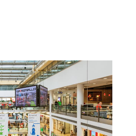
To nikdo 
poloviční
chybělo
3. 7. 2025
Valorizac
jim bude 
22. 5. 202
Češi plat
7. 1. 2025