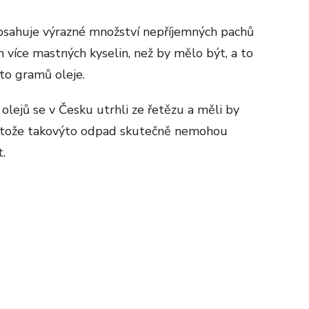
j obsahuje výrazné množství nepříjemných pachů
 více mastných kyselin, než by mělo být, a to
to gramů oleje.
 olejů se v Česku utrhli ze řetězu a měli by
rotože takovýto odpad skutečně nemohou
.