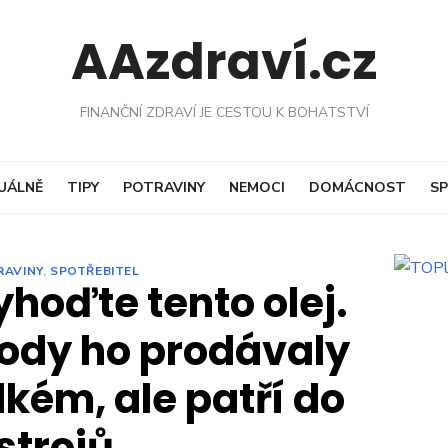
AAzdraví.cz
FINANČNÍ ZDRAVÍ JE CESTOU K BOHATSTVÍ
UÁLNĚ
TIPY
POTRAVINY
NEMOCI
DOMÁCNOST
SP
RAVINY
,
SPOTŘEBITEL
hoďte tento olej.
ody ho prodávaly
lkém, ale patří do
strojů