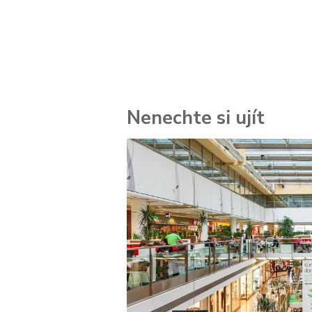
Nenechte si ujít
 za
kolik