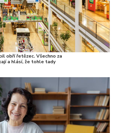
il obří řetězec. Všechno za
ají a hlásí, že tohle tady