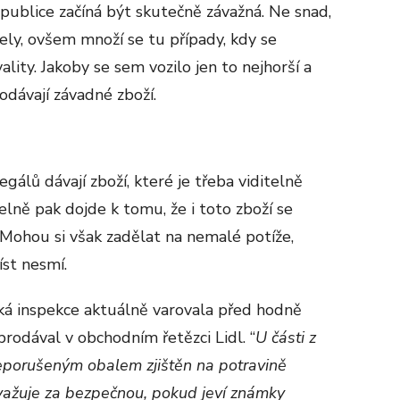
publice začíná být skutečně závažná. Ne snad,
ly, ovšem množí se tu případy, kdy se
lity. Jakoby se sem vozilo jen to nejhorší a
rodávají závadné zboží.
 regálů dávají zboží, které je třeba viditelně
lně pak dojde k tomu, že i toto zboží se
 Mohou si však zadělat na nemalé potíže,
íst nesmí.
ká inspekce aktuálně varovala před hodně
rodával v obchodním řetězci Lidl. “
U části z
eporušeným obalem zjištěn na potravině
ovažuje za bezpečnou, pokud jeví známky