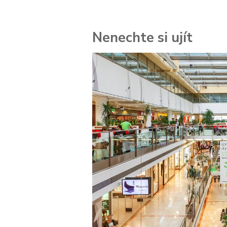
Nenechte si ujít
 za
kolik