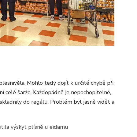
zplesnivěla. Mohlo tedy dojít k určité chybě při
ní celé šarže. Každopádně je nepochopitelné,
skladnily do regálu. Problém byl jasně vidět a
stila výskyt plísně u eidamu