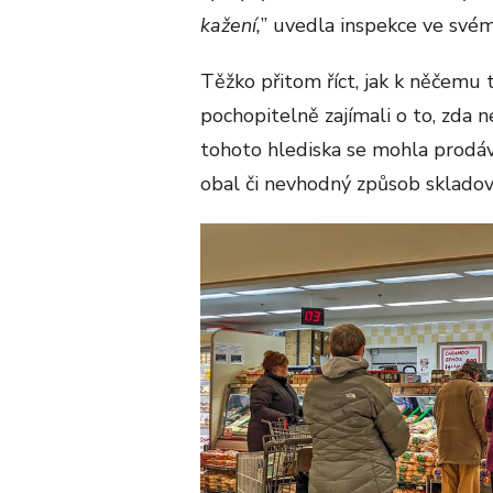
kažení,
” uvedla inspekce ve své
Těžko přitom říct, jak k něčemu 
pochopitelně zajímali o to, zda n
tohoto hlediska se mohla prodáv
obal či nevhodný způsob skladov