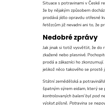
Situace s potravinami v České re
že by nějakým způsobem docháze
prodává jídlo opravdu otřesné kva
řetězcům již nevadni ani to, že p
Nedobré zprávy
Jak jinak si totiž vysvětlit, že do
zkažené nebo plesnivé. Pochopite
prodá a zákazníci ho zkonzumují.
jelikož něco takového se prostě j
Státní zemědělská a potravinářs
špatným sýrem eidam, který se p
kontrolovaných balení byl pod n
výskyt plísně. Potravina se nep