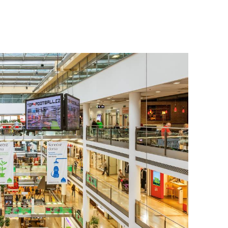
To nikdo 
poloviční
chybělo
3. 7. 2025
Valorizac
jim bude 
22. 5. 202
Češi plat
7. 1. 2025