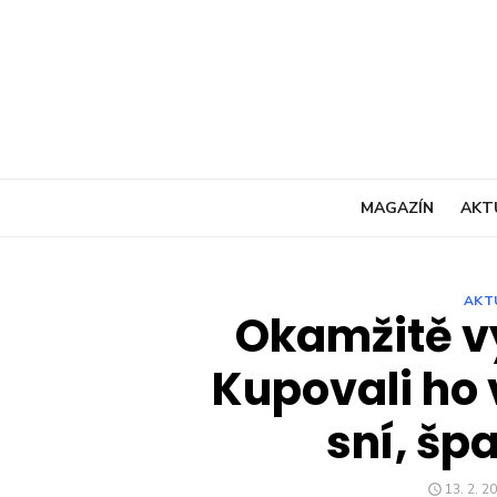
Skip
to
content
MAGAZÍN
AKT
AKT
Okamžitě v
Kupovali ho 
sní, šp
POSTED
13. 2. 2