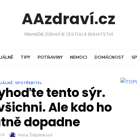
AAzdraví.cz
FINANČNÍ ZDRAVÍ JE CESTOU K BOHATSTVÍ
UÁLNĚ
TIPY
POTRAVINY
NEMOCI
DOMÁCNOST
SP
UÁLNĚ
,
SPOTŘEBITEL
yhoďte tento sýr.
všichni. Ale kdo ho
atně dopadne
Author
Anna Štěpánková
024