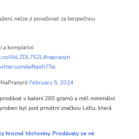
ažení, nelze ji považovat za bezpečnou
ní a kompletní
/t.co/AkLZDL7S2L
#napranyri
twitter.com/axfkpdt75e
@NaPranyri)
February 5, 2024
 prodával v balení 200 gramů a měl minimální
yroben byl pod privátní značkou Lidlu, která
y hrozné těstoviny. Prodávaly se ve