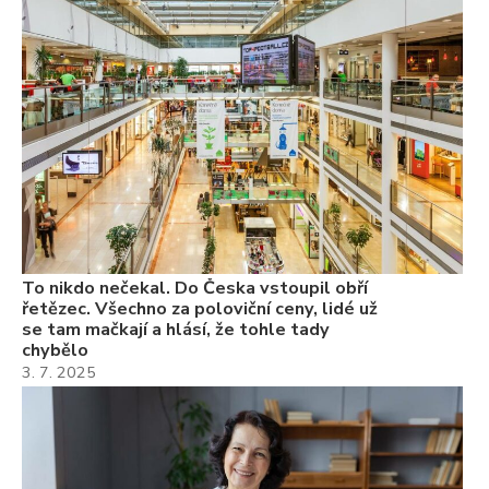
ře
se
ch
3.
Va
ne
ch
22
Če
Ně
7.
To nikdo nečekal. Do Česka vstoupil obří
řetězec. Všechno za poloviční ceny, lidé už
se tam mačkají a hlásí, že tohle tady
chybělo
3. 7. 2025