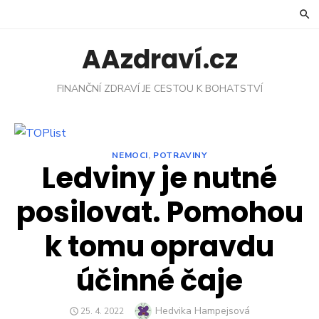
Skip
to
content
AAzdraví.cz
FINANČNÍ ZDRAVÍ JE CESTOU K BOHATSTVÍ
NEMOCI
,
POTRAVINY
Ledviny je nutné
posilovat. Pomohou
k tomu opravdu
účinné čaje
Author
Hedvika Hampejsová
POSTED
25. 4. 2022