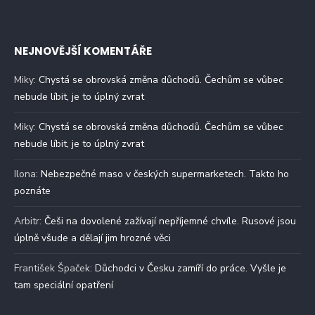
NEJNOVĚJŠÍ KOMENTÁŘE
Miky
:
Chystá se obrovská změna důchodů. Čechům se vůbec
nebude líbit, je to úplný zvrat
Miky
:
Chystá se obrovská změna důchodů. Čechům se vůbec
nebude líbit, je to úplný zvrat
Ilona
:
Nebezpečné maso v českých supermarketech. Takto ho
poznáte
Arbitr
:
Češi na dovolené zažívají nepříjemné chvíle. Rusové jsou
úplně všude a dělají jim hrozné věci
František Špaček
:
Důchodci v Česku zamíří do práce. Vyšle je
tam speciální opatření