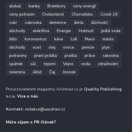
alobal
banky
Brambory
ceny energií
ceny potravin
Cholesterol
Chorvatsko
Covid-19
cukr
cukrovka
demence
dieta
důchodci
důchody
elektřina
Energie
Hubnutí
jedlá soda
Jídlo
koronavirus
káva
Lidl
Maso
máslo
obchody
ocet
olej
ovoce
peníze
plyn
potraviny
praní prádla
pračka
práce
rakovina
spánek
sůl
topení
Vejce
voda
zdražování
zelenina
úklid
Čaj
česnek
Provozovatelem magazínu AAzdravi.cz je
Quality Publishing
s.r.o.
Více o nás
.
Kontakt:
redakce@aazdravi.cz
Máte zájem o PR článek?