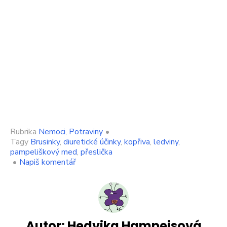
Rubrika
Nemoci
,
Potraviny
•
Tagy
Brusinky
,
diuretické účinky
,
kopřiva
,
ledviny
,
pampeliškový med
,
přeslička
on
•
Napiš komentář
Ledviny
je
nutné
posilovat.
Pomohou
k
Autor:
Hedvika Hampejsová