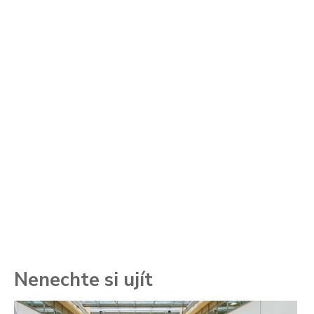
Nenechte si ujít
To