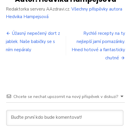
tomu
opravdu
Redaktorka serveru AAzdravi.cz.
Všechny příspěvky autora
účinné
Hedvika Hampejsová
čaje
Navigace
Úžasný nepečený dort z
Rychlé recepty na ty
jablek. Naše babičky se s
nejlepší jarní pomazánky.
pro
ním nepáraly
Hned hotové a fantasticky
příspěvek
chutné
Chcete se nechat upozornit na nový příspěvek v diskuzi?