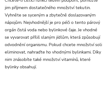
Chcete-li čistící funkci ledvin podpořit, pomozte
jim příjmem dostatečného množství tekutin.
Vyhněte se syceným a zbytečně doslazovaným
nápojům. Nejvhodnější je pro péči o tento párový
orgán čistá voda nebo bylinkové čaje. Je vhodné
se vyvarovat příliš slaným jídlům, která způsobují
odvodnění organismu. Pokud chcete množství soli
eliminovat, nahraďte ho vhodnými bylinkami. Díky
nim znásobíte také množství vitamínů, které
bylinky obsahují.