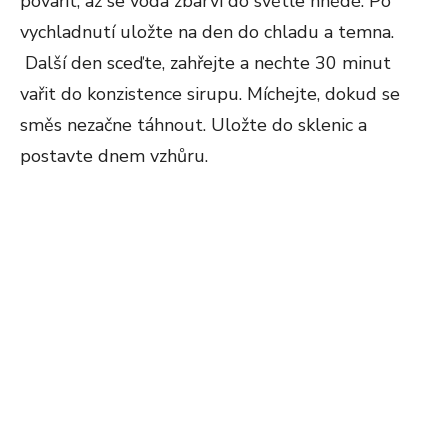
povařit, až se voda zbarví do světle hnědé. Po
vychladnutí uložte na den do chladu a temna.
Další den sceďte, zahřejte a nechte 30 minut
vařit do konzistence sirupu. Míchejte, dokud se
směs nezačne táhnout. Uložte do sklenic a
postavte dnem vzhůru.