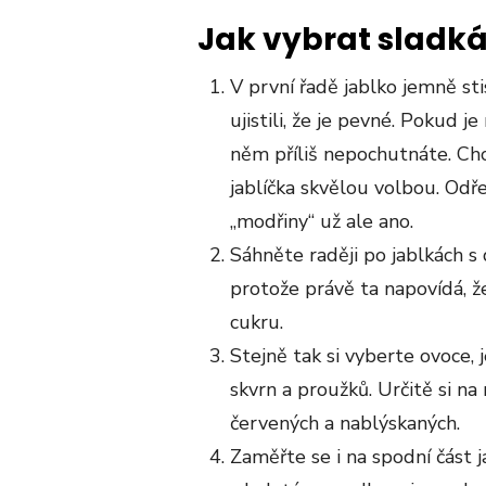
Jak vybrat sladká
V první řadě jablko jemně s
ujistili, že je pevné. Pokud j
něm příliš nepochutnáte. Ch
jablíčka skvělou volbou. Odř
„modřiny“ už ale ano.
Sáhněte raději po jablkách s 
protože právě ta napovídá, ž
cukru.
Stejně tak si vyberte ovoce, 
skvrn a proužků. Určitě si na
červených a nablýskaných.
Zaměřte se i na spodní část ja