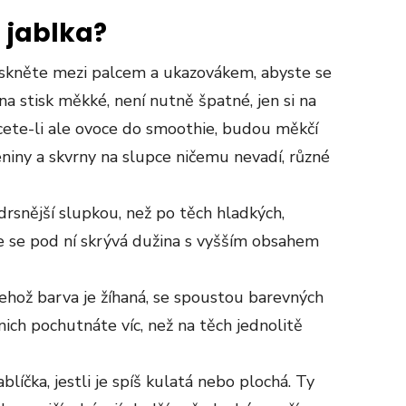
 jablka?
tiskněte mezi palcem a ukazovákem, abyste se
e na stisk měkké, není nutně špatné, jen si na
cete-li ale ovoce do smoothie, budou měkčí
eniny a skvrny na slupce ničemu nevadí, různé
drsnější slupkou, než po těch hladkých,
e se pod ní skrývá dužina s vyšším obsahem
jehož barva je žíhaná, se spoustou barevných
 nich pochutnáte víc, než na těch jednolitě
blíčka, jestli je spíš kulatá nebo plochá. Ty