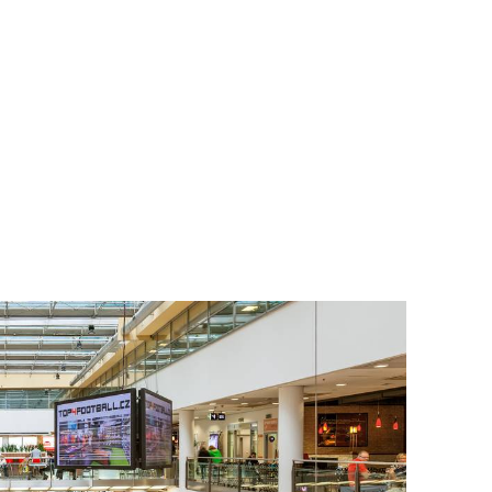
To nikdo 
poloviční
chybělo
3. 7. 2025
Valorizac
jim bude 
22. 5. 202
Češi plat
7. 1. 2025