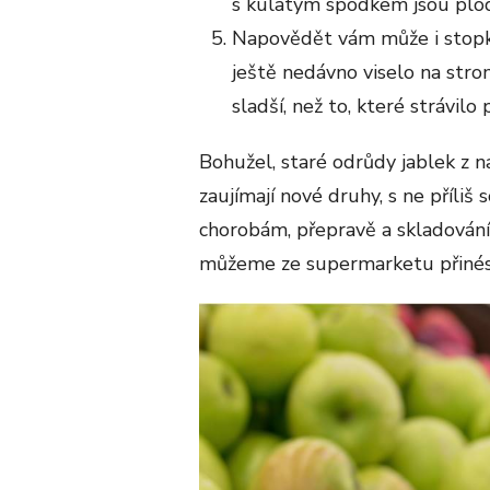
s kulatým spodkem jsou plody
Napovědět vám může i stopka
ještě nedávno viselo na strom
sladší, než to, které strávilo
Bohužel, staré odrůdy jablek z n
zaujímají nové druhy, s ne příliš 
chorobám, přepravě a skladování 
můžeme ze supermarketu přinést j