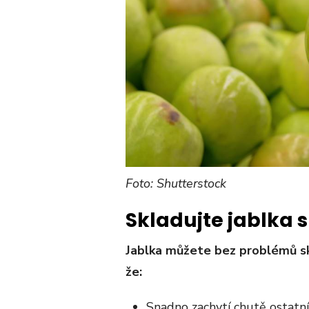
Foto: Shutterstock
Skladujte jablka 
Jablka můžete bez problémů sk
že:
Snadno zachytí chutě ostatníc