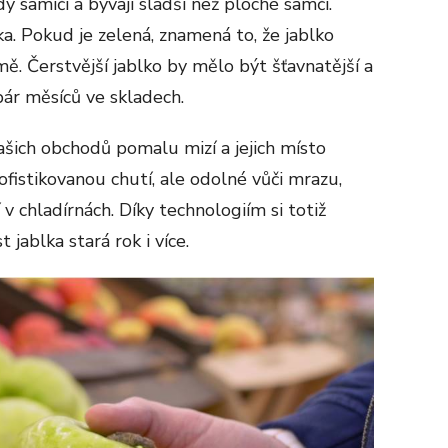
 samičí a bývají sladší než ploché samčí.
. Pokud je zelená, znamená to, že jablko
ě. Čerstvější jablko by mělo být šťavnatější a
 pár měsíců ve skladech.
ašich obchodů pomalu mizí a jejich místo
sofistikovanou chutí, ale odolné vůči mrazu,
v chladírnách. Díky technologiím si totiž
ablka stará rok i více.