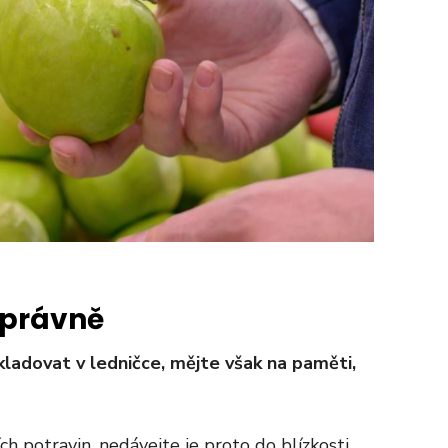
správně
ladovat v ledničce, mějte však na paměti,
h potravin, nedávejte je proto do blízkosti