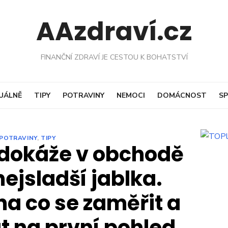
AAzdraví.cz
FINANČNÍ ZDRAVÍ JE CESTOU K BOHATSTVÍ
UÁLNĚ
TIPY
POTRAVINY
NEMOCI
DOMÁCNOST
SP
POTRAVINY
,
TIPY
 dokáže v obchodě
nejsladší jablka.
na co se zaměřit a
at na první pohled