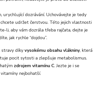
n, urychlující dozrávání. Uchovávejte je tedy
chcete udržet čerstvou. Této jejich vlastnosti
e-li, aby vám dozrála třeba rajčata, dejte je
íte, jak rychle “dojdou”.
 stravy díky
vysokému obsahu vlákniny
, která
ytuje pocit sytosti a zlepšuje metabolismus.
bohatým
zdrojem vitamínu C
. Jezte je i se
a vitamíny nejbohatší.