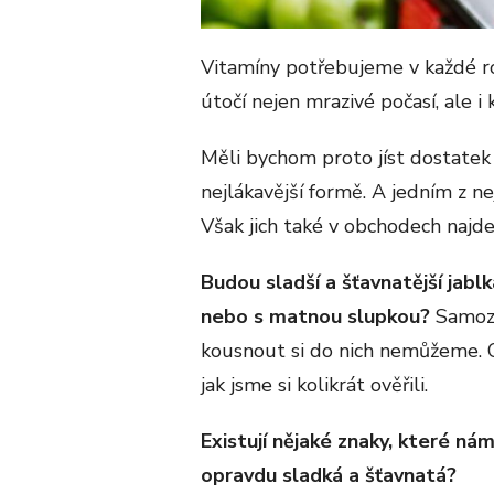
Vitamíny potřebujeme v každé roč
útočí nejen mrazivé počasí, ale i 
Měli bychom proto jíst dostatek 
nejlákavější formě. A jedním z ne
Však jich také v obchodech najdem
Budou sladší a šťavnatější jablk
nebo s matnou slupkou?
Samozř
kousnout si do nich nemůžeme. Ov
jak jsme si kolikrát ověřili.
Existují nějaké znaky, které ná
opravdu sladká a šťavnatá?