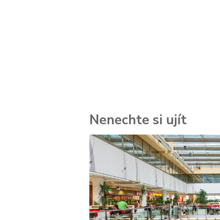
Nenechte si ujít
 za
kolik