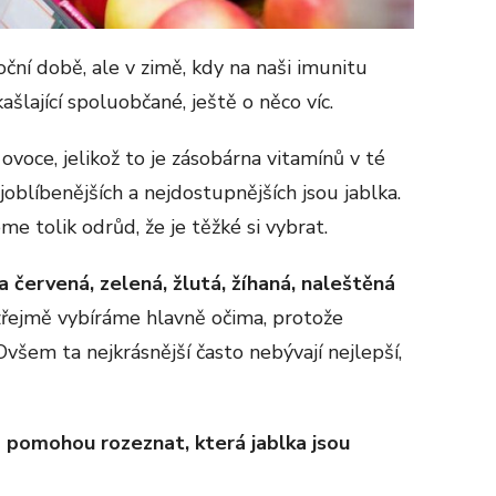
ní době, ale v zimě, kdy na naši imunitu
kašlající spoluobčané, ještě o něco víc.
ovoce, jelikož to je zásobárna vitamínů v té
joblíbenějších a nejdostupnějších jsou jablka.
e tolik odrůd, že je těžké si vybrat.
a červená, zelená, žlutá, žíhaná, naleštěná
ejmě vybíráme hlavně očima, protože
šem ta nejkrásnější často nebývají nejlepší,
m pomohou rozeznat, která jablka jsou