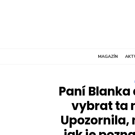
Skip
to
content
MAGAZÍN
AKT
Paní Blanka
vybrat ta 
Upozornila, 
jak je pozn