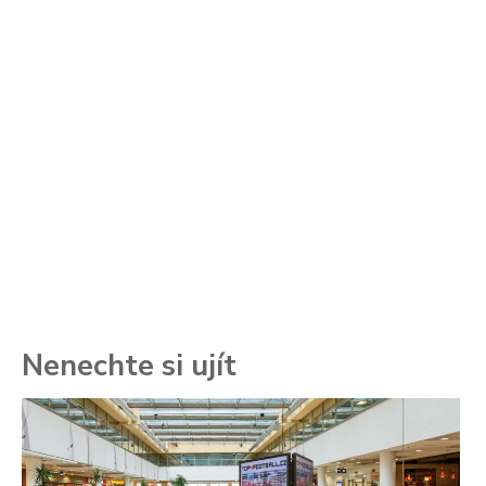
Nenechte si ujít
To
ře
se
ch