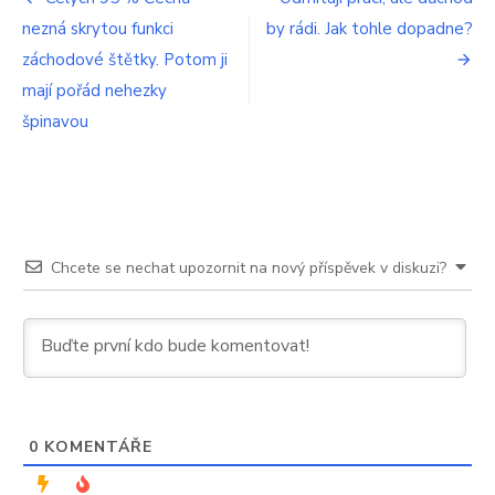
Navigace
lednice
nezná skrytou funkci
by rádi. Jak tohle dopadne?
pro
tyto
potraviny,
záchodové štětky. Potom ji
příspěvek
je
mají pořád nehezky
to
špinavou
pohroma.
Ztratí
chuť
i
všechny
své
vlastnosti
Chcete se nechat upozornit na nový příspěvek v diskuzi?
0
KOMENTÁŘE