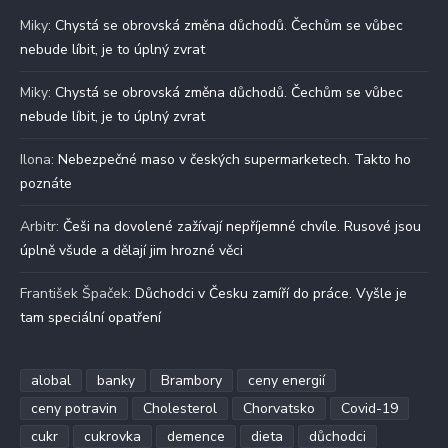
Miky
:
Chystá se obrovská změna důchodů. Čechům se vůbec
nebude líbit, je to úplný zvrat
Miky
:
Chystá se obrovská změna důchodů. Čechům se vůbec
nebude líbit, je to úplný zvrat
Ilona
:
Nebezpečné maso v českých supermarketech. Takto ho
poznáte
Arbitr
:
Češi na dovolené zažívají nepříjemné chvíle. Rusové jsou
úplně všude a dělají jim hrozné věci
František Špaček
:
Důchodci v Česku zamíří do práce. Vyšle je
tam speciální opatření
alobal
banky
Brambory
ceny energií
ceny potravin
Cholesterol
Chorvatsko
Covid-19
cukr
cukrovka
demence
dieta
důchodci