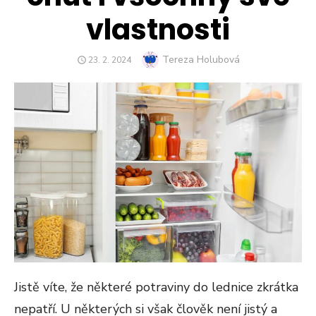
vlastnosti
Author
Tereza Holubová
POSTED
23. 2. 2024
ON
Jistě víte, že některé potraviny do lednice zkrátka
nepatří. U některých si však člověk není jistý a