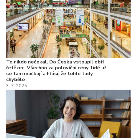
3.
Va
ne
ch
22
Če
Ně
7.
To nikdo nečekal. Do Česka vstoupil obří
řetězec. Všechno za poloviční ceny, lidé už
se tam mačkají a hlásí, že tohle tady
chybělo
3. 7. 2025