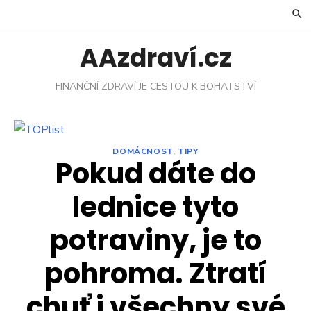
Skip
to
content
AAzdraví.cz
FINANČNÍ ZDRAVÍ JE CESTOU K BOHATSTVÍ
DOMÁCNOST
,
TIPY
Pokud dáte do
lednice tyto
potraviny, je to
pohroma. Ztratí
chuť i všechny své