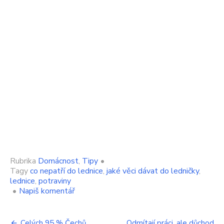
Rubrika
Domácnost
,
Tipy
•
Tagy
co nepatří do lednice
,
jaké věci dávat do ledničky
,
lednice
,
potraviny
on
•
Napiš komentář
Pokud
dáte
do
Celých 95 % Čechů
Odmítají práci, ale důchod