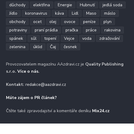
důchody
elektřina
Energie
Hubnutí
jedlá soda
Jídlo
koronavirus
káva
Lidl
Maso
máslo
obchody
ocet
olej
ovoce
peníze
plyn
potraviny
praní prádla
pračka
práce
rakovina
spánek
sůl
topení
Vejce
voda
zdražování
zelenina
úklid
Čaj
česnek
Provozovatelem magazínu AAzdravi.cz je
Quality Publishing
s.r.o.
Více o nás
.
Kontakt:
redakce@aazdravi.cz
Máte zájem o PR článek?
Čtěte také zpravodajství a komentáře deníku
Mix24.cz