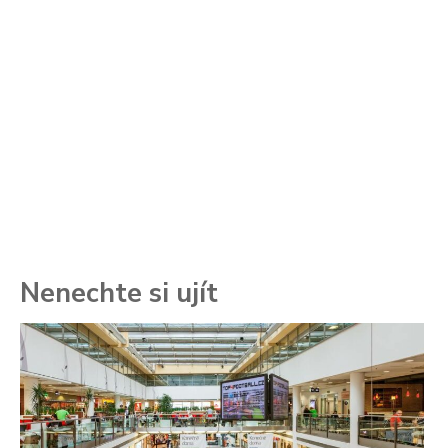
Nenechte si ujít
To
ře
se
ch
3.
Va