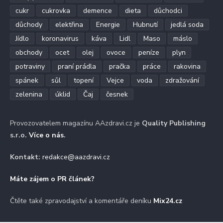
cukr
cukrovka
demence
dieta
důchodci
důchody
elektřina
Energie
Hubnutí
jedlá soda
Jídlo
koronavirus
káva
Lidl
Maso
máslo
obchody
ocet
olej
ovoce
peníze
plyn
potraviny
praní prádla
pračka
práce
rakovina
spánek
sůl
topení
Vejce
voda
zdražování
zelenina
úklid
Čaj
česnek
Provozovatelem magazínu AAzdravi.cz je
Quality Publishing
s.r.o.
Více o nás
.
Kontakt:
redakce@aazdravi.cz
Máte zájem o PR článek?
Čtěte také zpravodajství a komentáře deníku
Mix24.cz