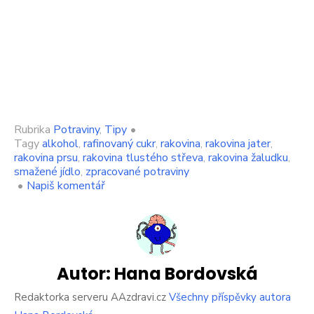
Rubrika
Potraviny
,
Tipy
•
Tagy
alkohol
,
rafinovaný cukr
,
rakovina
,
rakovina jater
,
rakovina prsu
,
rakovina tlustého střeva
,
rakovina žaludku
,
smažené jídlo
,
zpracované potraviny
on
•
Napiš komentář
Potraviny
s
největším
počtem
rakovinotvorných
látek.
Autor:
Hana Bordovská
Češi
je
Redaktorka serveru AAzdravi.cz
Všechny příspěvky autora
konzumují