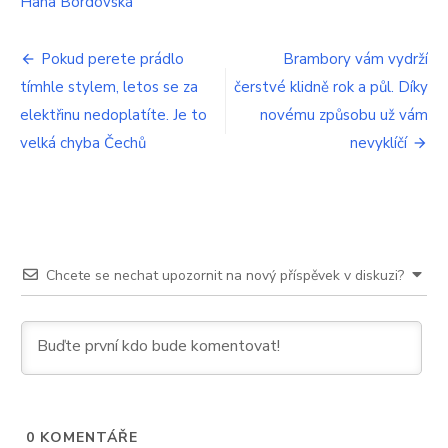
Hana Bordovská
ve
velkém
Navigace
a
Pokud perete prádlo
Brambory vám vydrží
pak
tímhle stylem, letos se za
čerstvé klidně rok a půl. Díky
pro
se
elektřinu nedoplatíte. Je to
diví
novému způsobu už vám
příspěvek
velká chyba Čechů
nevyklíčí
Chcete se nechat upozornit na nový příspěvek v diskuzi?
0
KOMENTÁŘE