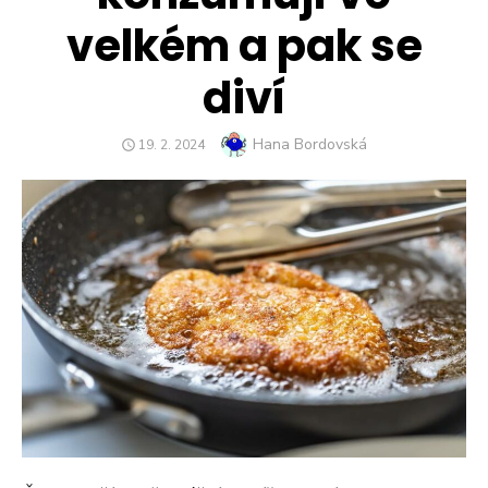
velkém a pak se
diví
Author
Hana Bordovská
POSTED
19. 2. 2024
ON