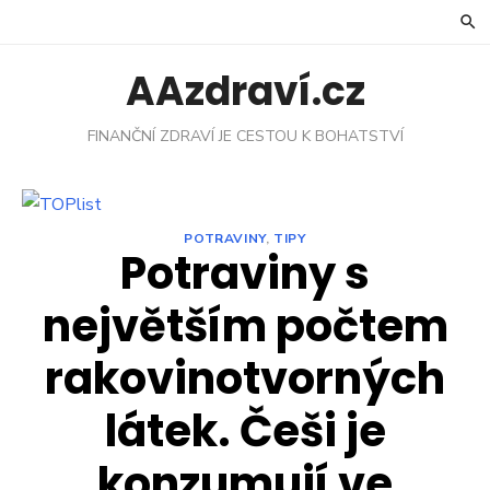
Skip
to
content
AAzdraví.cz
FINANČNÍ ZDRAVÍ JE CESTOU K BOHATSTVÍ
POTRAVINY
,
TIPY
Potraviny s
největším počtem
rakovinotvorných
látek. Češi je
konzumují ve