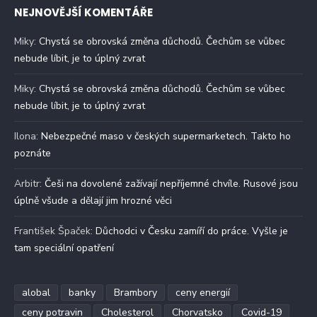
NEJNOVĚJŠÍ KOMENTÁŘE
Miky
:
Chystá se obrovská změna důchodů. Čechům se vůbec
nebude líbit, je to úplný zvrat
Miky
:
Chystá se obrovská změna důchodů. Čechům se vůbec
nebude líbit, je to úplný zvrat
Ilona
:
Nebezpečné maso v českých supermarketech. Takto ho
poznáte
Arbitr
:
Češi na dovolené zažívají nepříjemné chvíle. Rusové jsou
úplně všude a dělají jim hrozné věci
František Špaček
:
Důchodci v Česku zamíří do práce. Vyšle je
tam speciální opatření
alobal
banky
Brambory
ceny energií
ceny potravin
Cholesterol
Chorvatsko
Covid-19