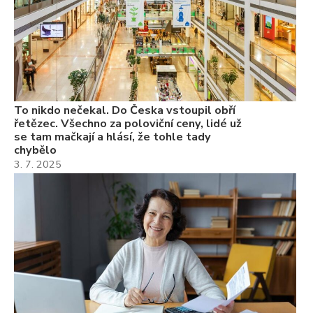
ne
ch
22
Če
Ně
7.
To nikdo nečekal. Do Česka vstoupil obří
řetězec. Všechno za poloviční ceny, lidé už
se tam mačkají a hlásí, že tohle tady
chybělo
3. 7. 2025