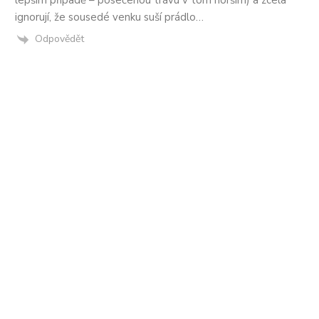
lepším případě – posečenou trávu v tom horším) a zcela
ignorují, že sousedé venku suší prádlo…
Odpovědět