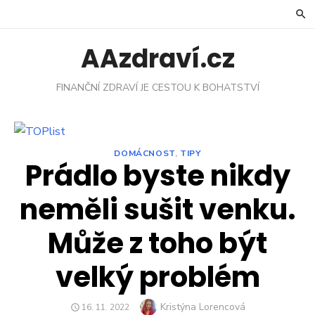
Skip
to
content
AAzdraví.cz
FINANČNÍ ZDRAVÍ JE CESTOU K BOHATSTVÍ
DOMÁCNOST
,
TIPY
Prádlo byste nikdy
neměli sušit venku.
Může z toho být
velký problém
Author
Kristýna Lorencová
POSTED
16. 11. 2022