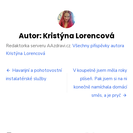
textu
s
názvem
Prádlo
byste
nikdy
Autor:
Kristýna Lorencová
neměli
sušit
Redaktorka serveru AAzdravi.cz.
Všechny příspěvky autora
venku.
Kristýna Lorencová
Může
z
Navigace
toho
Havarijní a pohotovostní
V koupelně jsem měla roky
být
instalatérské služby
plíseň. Pak jsem si na ni
pro
velký
problém
konečně namíchala domácí
příspěvek
směs, a je pryč