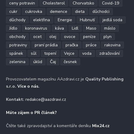
ceny potravin
Cholesterol
Chorvatsko
Covid-19
cukr
cukrovka
demence
dieta
důchodci
důchody
elektřina
Energie
Hubnutí
jedlá soda
Jídlo
koronavirus
káva
Lidl
Maso
máslo
obchody
ocet
olej
ovoce
peníze
plyn
potraviny
praní prádla
pračka
práce
rakovina
spánek
sůl
topení
Vejce
voda
zdražování
zelenina
úklid
Čaj
česnek
Provozovatelem magazínu AAzdravi.cz je
Quality Publishing
s.r.o.
Více o nás
.
Kontakt:
redakce@aazdravi.cz
Máte zájem o PR článek?
Čtěte také zpravodajství a komentáře deníku
Mix24.cz