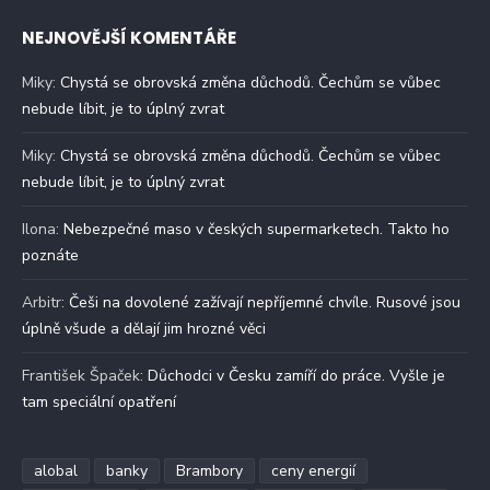
NEJNOVĚJŠÍ KOMENTÁŘE
Miky
:
Chystá se obrovská změna důchodů. Čechům se vůbec
nebude líbit, je to úplný zvrat
Miky
:
Chystá se obrovská změna důchodů. Čechům se vůbec
nebude líbit, je to úplný zvrat
Ilona
:
Nebezpečné maso v českých supermarketech. Takto ho
poznáte
Arbitr
:
Češi na dovolené zažívají nepříjemné chvíle. Rusové jsou
úplně všude a dělají jim hrozné věci
František Špaček
:
Důchodci v Česku zamíří do práce. Vyšle je
tam speciální opatření
alobal
banky
Brambory
ceny energií