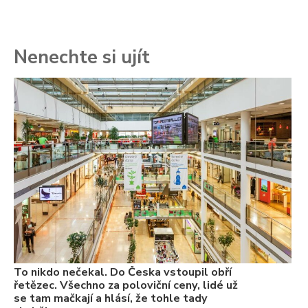
Nenechte si ujít
To
ře
se
ch
3.
Va
ne
ch
22
Če
Ně
7.
To nikdo nečekal. Do Česka vstoupil obří
řetězec. Všechno za poloviční ceny, lidé už
se tam mačkají a hlásí, že tohle tady