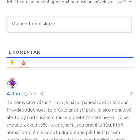
Chcete se nechat upozornit na nový příspěvek v diskuzi?
1
KOMENTÁŘ
Aster
3 let
To nemyslíte vážně? Toto je názor panelákových faraonů.
Pravděpodobnost, že prádlo znečistí pták, je sice nenulová,
ale to by nad sušákem muselo přeletět celé hejno…co se
smradu z okolí týče, tak nejhorší jsou právě lufťáci, kteří
nemají problém v sobotu dopoledne pálit listí (v tom