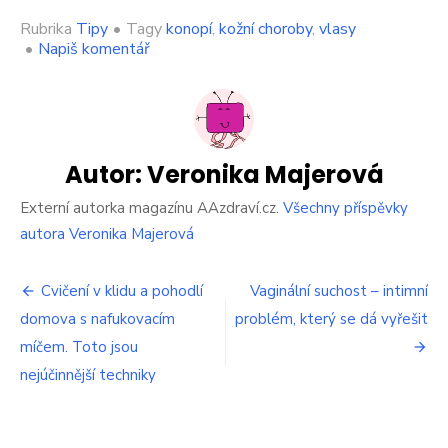
Rubrika
Tipy
•
Tagy
konopí
,
kožní choroby
,
vlasy
on
•
Napiš komentář
Máte
problém
s
vlasy
a
pokožkou?
Autor:
Veronika Majerová
Vyzkoušejte
konopí,
Externí autorka magazínu AAzdraví.cz.
Všechny příspěvky
dělá
autora Veronika Majerová
divy
Navigace
Cvičení v klidu a pohodlí
Vaginální suchost – intimní
domova s nafukovacím
problém, který se dá vyřešit
pro
míčem. Toto jsou
příspěvek
nejúčinnější techniky