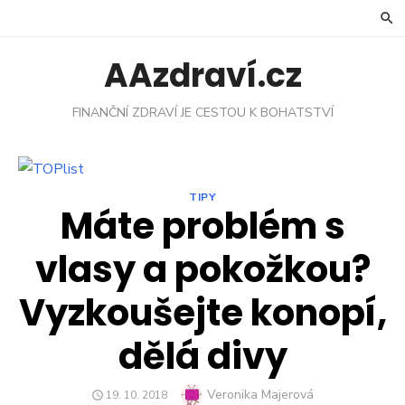
Skip
to
content
AAzdraví.cz
FINANČNÍ ZDRAVÍ JE CESTOU K BOHATSTVÍ
TIPY
Máte problém s
vlasy a pokožkou?
Vyzkoušejte konopí,
dělá divy
Author
Veronika Majerová
POSTED
19. 10. 2018