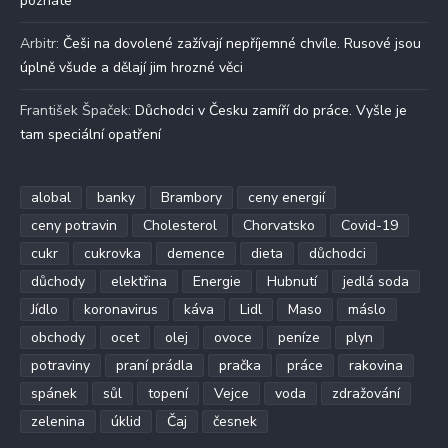
poznáte
Arbitr
:
Češi na dovolené zažívají nepříjemné chvíle. Rusové jsou
úplně všude a dělají jim hrozné věci
František Špaček
:
Důchodci v Česku zamíří do práce. Vyšle je
tam speciální opatření
alobal
banky
Brambory
ceny energií
ceny potravin
Cholesterol
Chorvatsko
Covid-19
cukr
cukrovka
demence
dieta
důchodci
důchody
elektřina
Energie
Hubnutí
jedlá soda
Jídlo
koronavirus
káva
Lidl
Maso
máslo
obchody
ocet
olej
ovoce
peníze
plyn
potraviny
praní prádla
pračka
práce
rakovina
spánek
sůl
topení
Vejce
voda
zdražování
zelenina
úklid
Čaj
česnek