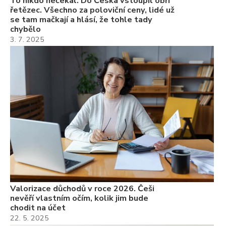
To nikdo nečekal. Do Česka vstoupil obří
řetězec. Všechno za poloviční ceny, lidé už
se tam mačkají a hlásí, že tohle tady
chybělo
3. 7. 2025
Valorizace důchodů v roce 2026. Češi
nevěří vlastním očím, kolik jim bude
chodit na účet
22. 5. 2025