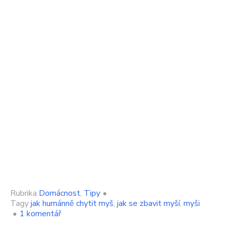
Rubrika
Domácnost
,
Tipy
•
Tagy
jak humánně chytit myš
,
jak se zbavit myší
,
myši
u
•
1 komentář
textu