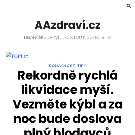
Skip
to
content
AAzdraví.cz
FINANČNÍ ZDRAVÍ JE CESTOU K BOHATSTVÍ
DOMÁCNOST
,
TIPY
Rekordně rychlá
likvidace myší.
Vezměte kýbl a za
noc bude doslova
plný hlodavců