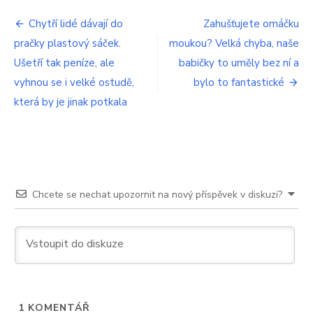
s
Navigace
názvem
Chytří lidé dávají do
Zahušťujete omáčku
Rekordně
pračky plastový sáček.
moukou? Velká chyba, naše
pro
rychlá
likvidace
Ušetří tak peníze, ale
babičky to uměly bez ní a
příspěvek
myší.
vyhnou se i velké ostudě,
bylo to fantastické
Vezměte
která by je jinak potkala
kýbl
a
za
noc
bude
doslova
plný
Chcete se nechat upozornit na nový příspěvek v diskuzi?
hlodavců
1
KOMENTÁŘ