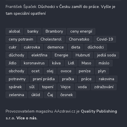
František Špaček
:
Důchodci v Česku zamíří do práce. Vyšle je
tam speciální opatření
alobal
banky
Brambory
ceny energií
ceny potravin
Cholesterol
Chorvatsko
Covid-19
cukr
cukrovka
demence
dieta
důchodci
důchody
elektřina
Energie
Hubnutí
jedlá soda
Jídlo
koronavirus
káva
Lidl
Maso
máslo
obchody
ocet
olej
ovoce
peníze
plyn
potraviny
praní prádla
pračka
práce
rakovina
spánek
sůl
topení
Vejce
voda
zdražování
zelenina
úklid
Čaj
česnek
Provozovatelem magazínu AAzdravi.cz je
Quality Publishing
s.r.o.
Více o nás
.