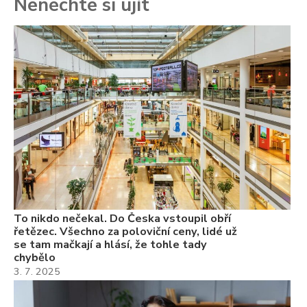
Nenechte si ujít
To
ře
se
ch
3.
Va
ne
ch
22
Če
Ně
7.
To nikdo nečekal. Do Česka vstoupil obří
řetězec. Všechno za poloviční ceny, lidé už
se tam mačkají a hlásí, že tohle tady
chybělo
3. 7. 2025