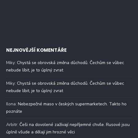
NEJNOVĚJŠÍ KOMENTÁŘE
Miky
:
Chystá se obrovská změna důchodů. Čechům se vůbec
nebude líbit, je to úplný zvrat
Miky
:
Chystá se obrovská změna důchodů. Čechům se vůbec
nebude líbit, je to úplný zvrat
Ilona
:
Nebezpečné maso v českých supermarketech. Takto ho
poznáte
Arbitr
:
Češi na dovolené zažívají nepříjemné chvíle. Rusové jsou
úplně všude a dělají jim hrozné věci