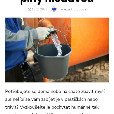
Author
Tereza Holubová
POSTED
18. 2. 2023
ON
Potřebujete se doma nebo na chatě zbavit myší,
ale nelíbí se vám zabíjet je v pastičkách nebo
trávit? Vyzkoušejte je pochytat humánně tak,