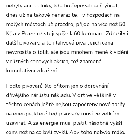
nebyly ani podniky, kde ho čepovali za čtyřicet,
dnes už na takové nenarazíte. I v hospodách na
malých městech už prazdroj přijde na více než 50
Kč a v Praze už stojí spíše k 60 korunám. Zdražily i
další pivovary, a to i lahvová piva. Jejich cena
nevzrostla o tolik, ale jsou mnohem méně k vidění
v různých cenových akcích, což znamená
kumulativní zdražení.
Podle pivovarů šlo přitom jen o dorovnání
dřívějšího nárůstu nákladů. V drtivé většině v
těchto cenách ještě nejsou započteny nové tarify
na energie, které teď pivovary musí ve velkém
uzavírat. A za energie musí platit násobně vyšší
ceny, než na co byli zvyklí. Aby toho nebylo málo,