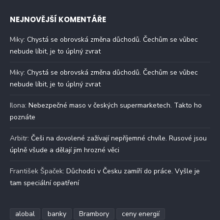
NEJNOVĚJŠÍ KOMENTÁŘE
Miky
:
Chystá se obrovská změna důchodů. Čechům se vůbec
nebude líbit, je to úplný zvrat
Miky
:
Chystá se obrovská změna důchodů. Čechům se vůbec
nebude líbit, je to úplný zvrat
Ilona
:
Nebezpečné maso v českých supermarketech. Takto ho
poznáte
Arbitr
:
Češi na dovolené zažívají nepříjemné chvíle. Rusové jsou
úplně všude a dělají jim hrozné věci
František Špaček
:
Důchodci v Česku zamíří do práce. Vyšle je
tam speciální opatření
alobal
banky
Brambory
ceny energií