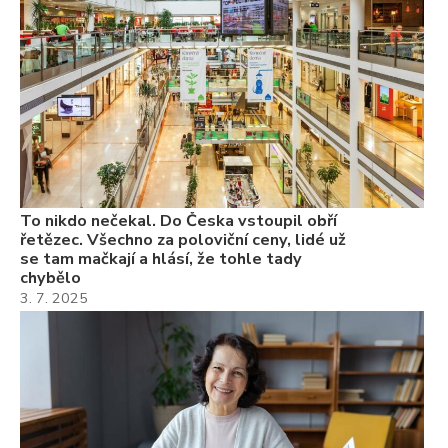
ch
3.
Va
ne
ch
22
Če
Ně
7.
To nikdo nečekal. Do Česka vstoupil obří
řetězec. Všechno za poloviční ceny, lidé už
se tam mačkají a hlásí, že tohle tady
chybělo
3. 7. 2025