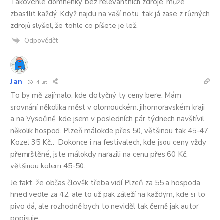
Takovéhle domněnky, bez relevantních zdroje, může
zbastlit každý. Když najdu na vaší notu, tak já zase z různých
zdrojů slyšel, že tohle co píšete je lež.
Odpovědět
Jan
4 let
To by mě zajímalo, kde dotyčný ty ceny bere. Mám
srovnání několika měst v olomouckém, jihomoravském kraji
a na Vysočině, kde jsem v posledních pár týdnech navštívil
několik hospod. Plzeň málokde přes 50, většinou tak 45-47.
Kozel 35 Kč… Dokonce i na festivalech, kde jsou ceny vždy
přemrštěné, jste málokdy narazili na cenu přes 60 Kč,
většinou kolem 45-50.
Je fakt, že občas člověk třeba vidí Plzeň za 55 a hospoda
hned vedle za 42, ale to už pak záleží na každým, kde si to
pivo dá, ale rozhodně bych to neviděl tak černě jak autor
popisuje.