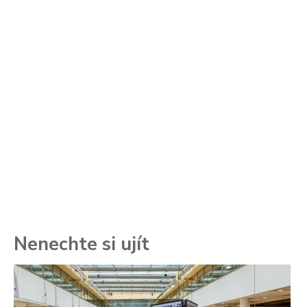
Nenechte si ujít
To
ře
se