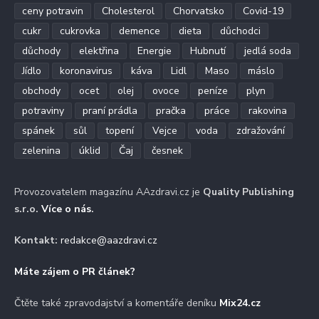
ceny potravin
Cholesterol
Chorvatsko
Covid-19
cukr
cukrovka
demence
dieta
důchodci
důchody
elektřina
Energie
Hubnutí
jedlá soda
Jídlo
koronavirus
káva
Lidl
Maso
máslo
obchody
ocet
olej
ovoce
peníze
plyn
potraviny
praní prádla
pračka
práce
rakovina
spánek
sůl
topení
Vejce
voda
zdražování
zelenina
úklid
Čaj
česnek
Provozovatelem magazínu AAzdravi.cz je
Quality Publishing
s.r.o.
Více o nás
.
Kontakt:
redakce@aazdravi.cz
Máte zájem o PR článek?
Čtěte také zpravodajství a komentáře deníku
Mix24.cz