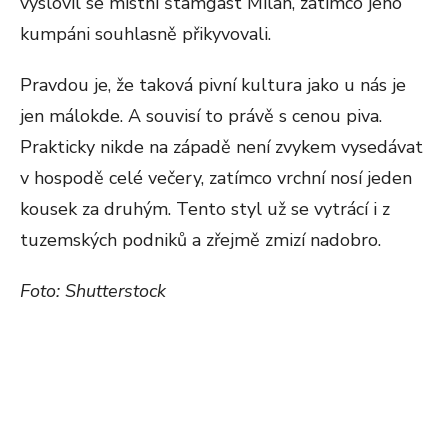
vyslovil se místní štamgast Milan, zatímco jeho
kumpáni souhlasně přikyvovali.
Pravdou je, že taková pivní kultura jako u nás je
jen málokde. A souvisí to právě s cenou piva.
Prakticky nikde na západě není zvykem vysedávat
v hospodě celé večery, zatímco vrchní nosí jeden
kousek za druhým. Tento styl už se vytrácí i z
tuzemských podniků a zřejmě zmizí nadobro.
Foto: Shutterstock