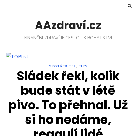
Skip
to
content
AAzdraví.cz
FINANČNÍ ZDRAVÍ JE CESTOU K BOHATSTVÍ
SPOTŘEBITEL
,
TIPY
Sládek řekl, kolik
bude stát v létě
pivo. To přehnal. Už
si ho nedáme,
reagují lidé