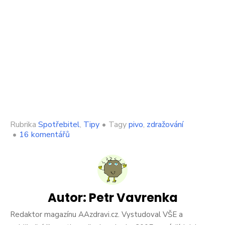
Rubrika
Spotřebitel
,
Tipy
•
Tagy
pivo
,
zdražování
u
•
16 komentářů
textu
s
názvem
Sládek
řekl,
kolik
Autor:
Petr Vavrenka
bude
stát
Redaktor magazínu AAzdravi.cz. Vystudoval VŠE a
v