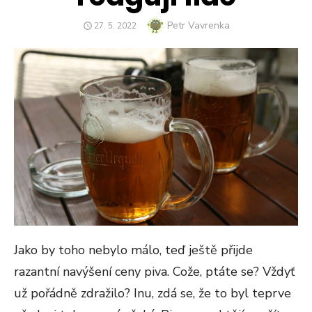
Author
Petr Vavrenka
POSTED
27. 5. 2022
ON
Jako by toho nebylo málo, teď ještě přijde
razantní navýšení ceny piva. Cože, ptáte se? Vždyť
už pořádně zdražilo? Inu, zdá se, že to byl teprve