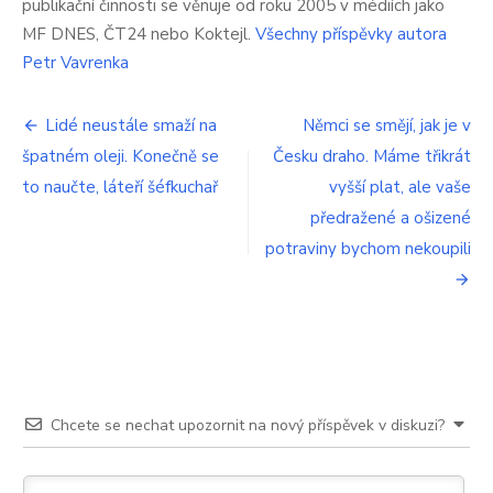
publikační činnosti se věnuje od roku 2005 v médiích jako
létě
MF DNES, ČT24 nebo Koktejl.
Všechny příspěvky autora
pivo.
Petr Vavrenka
To
přehnal.
Už
Navigace
Lidé neustále smaží na
Němci se smějí, jak je v
si
ho
špatném oleji. Konečně se
Česku draho. Máme třikrát
pro
nedáme,
to naučte, láteří šéfkuchař
vyšší plat, ale vaše
reagují
příspěvek
lidé
předražené a ošizené
potraviny bychom nekoupili
Chcete se nechat upozornit na nový příspěvek v diskuzi?