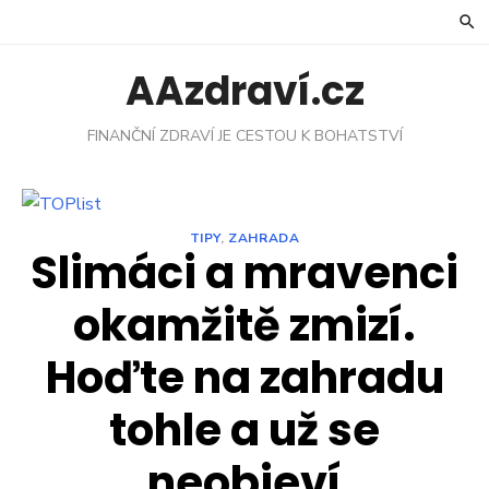
Skip
to
content
AAzdraví.cz
FINANČNÍ ZDRAVÍ JE CESTOU K BOHATSTVÍ
TIPY
,
ZAHRADA
Slimáci a mravenci
okamžitě zmizí.
Hoďte na zahradu
tohle a už se
neobjeví