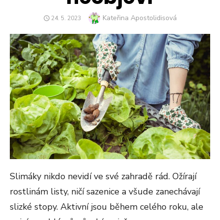
Author
Kateřina Apostolidisová
POSTED
24. 5. 2023
ON
Slimáky nikdo nevidí ve své zahradě rád. Ožírají
rostlinám listy, ničí sazenice a všude zanechávají
slizké stopy. Aktivní jsou během celého roku, ale