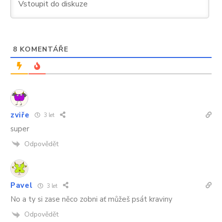
neobjeví
8
KOMENTÁŘE
zviře
3 let
super
Odpovědět
Pavel
3 let
No a ty si zase něco zobni ať můžeš psát kraviny
Odpovědět