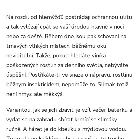
Na rozdíl od hlemýžďů postrádají ochrannou ulitu
a tak vylézají cpát se vaší úrodou hlavně v noci
nebo za deště. Během dne jsou pak schovaní na
tmavých vlhkých místech, běžnému oku
neviditelní. Takže, pokud hledáte viníka
poškozených rostlin za denního světla, nebýváte
úspěšní. Postříkáte-li, ve snaze o nápravu, rostlinu
běžným insekticidem, nepomůže to. Slimák totiž
není hmyz, ale měkkýš.
Variantou, jak se jich zbavit, je vzít večer baterku a
vydat se na zahradu sbírat krmící se slimáky
ručně. A házet je do kbelíku s mýdlovou vodou.
To se ale ne každému chce a navíc je to trochu