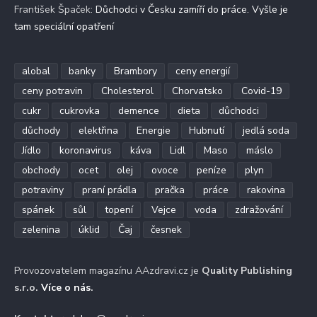
František Špaček
:
Důchodci v Česku zamíří do práce. Vyšle je
tam speciální opatření
alobal
banky
Brambory
ceny energií
ceny potravin
Cholesterol
Chorvatsko
Covid-19
cukr
cukrovka
demence
dieta
důchodci
důchody
elektřina
Energie
Hubnutí
jedlá soda
Jídlo
koronavirus
káva
Lidl
Maso
máslo
obchody
ocet
olej
ovoce
peníze
plyn
potraviny
praní prádla
pračka
práce
rakovina
spánek
sůl
topení
Vejce
voda
zdražování
zelenina
úklid
Čaj
česnek
Provozovatelem magazínu AAzdravi.cz je
Quality Publishing
s.r.o.
Více o nás
.