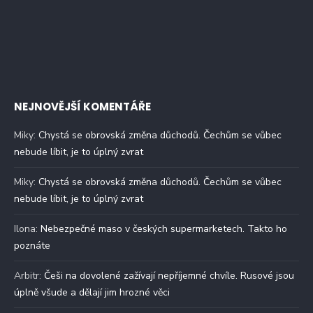
NEJNOVĚJŠÍ KOMENTÁŘE
Miky
:
Chystá se obrovská změna důchodů. Čechům se vůbec
nebude líbit, je to úplný zvrat
Miky
:
Chystá se obrovská změna důchodů. Čechům se vůbec
nebude líbit, je to úplný zvrat
Ilona
:
Nebezpečné maso v českých supermarketech. Takto ho
poznáte
Arbitr
:
Češi na dovolené zažívají nepříjemné chvíle. Rusové jsou
úplně všude a dělají jim hrozné věci