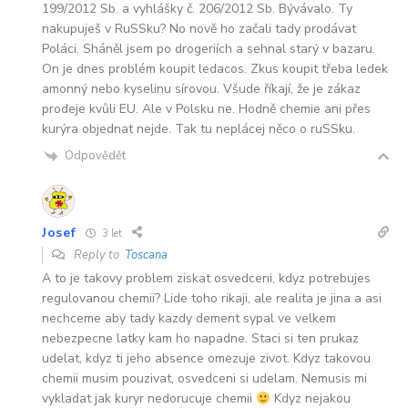
199/2012 Sb. a vyhlášky č. 206/2012 Sb. Bývávalo. Ty
nakupuješ v RuSSku? No nově ho začali tady prodávat
Poláci. Sháněl jsem po drogeriích a sehnal starý v bazaru.
On je dnes problém koupit ledacos. Zkus koupit třeba ledek
amonný nebo kyselinu sírovou. Všude říkají, že je zákaz
prodeje kvůli EU. Ale v Polsku ne. Hodně chemie ani přes
kurýra objednat nejde. Tak tu neplácej něco o ruSSku.
Odpovědět
Josef
3 let
Reply to
Toscana
A to je takovy problem ziskat osvedceni, kdyz potrebujes
regulovanou chemii? Lide toho rikaji, ale realita je jina a asi
nechceme aby tady kazdy dement sypal ve velkem
nebezpecne latky kam ho napadne. Staci si ten prukaz
udelat, kdyz ti jeho absence omezuje zivot. Kdyz takovou
chemii musim pouzivat, osvedceni si udelam. Nemusis mi
vykladat jak kuryr nedorucuje chemii
Kdyz nejakou