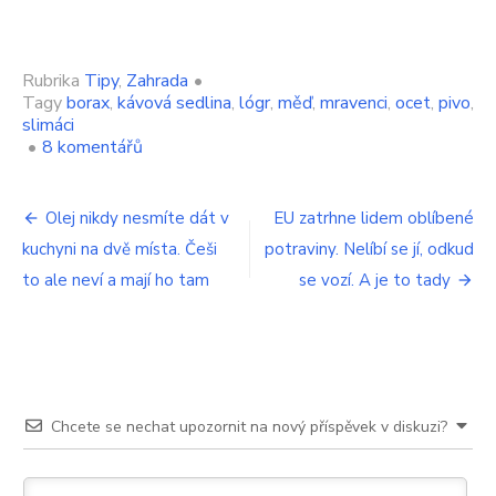
Rubrika
Tipy
,
Zahrada
•
Tagy
borax
,
kávová sedlina
,
lógr
,
měď
,
mravenci
,
ocet
,
pivo
,
slimáci
u
•
8 komentářů
textu
s
Navigace
názvem
Olej nikdy nesmíte dát v
EU zatrhne lidem oblíbené
Slimáci
kuchyni na dvě místa. Češi
potraviny. Nelíbí se jí, odkud
pro
a
mravenci
to ale neví a mají ho tam
se vozí. A je to tady
příspěvek
okamžitě
zmizí.
Hoďte
na
zahradu
tohle
Chcete se nechat upozornit na nový příspěvek v diskuzi?
a
už
se