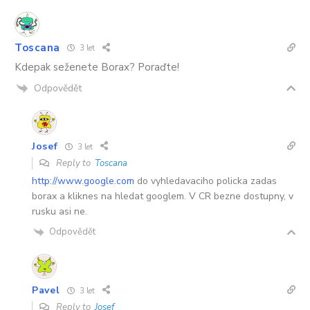
Toscana
3 let
Kdepak seženete Borax? Poraďte!
Odpovědět
Josef
3 let
Reply to
Toscana
http://www.google.com
do vyhledavaciho policka zadas
borax a kliknes na hledat googlem. V CR bezne dostupny, v
rusku asi ne.
Odpovědět
Pavel
3 let
Reply to
Josef