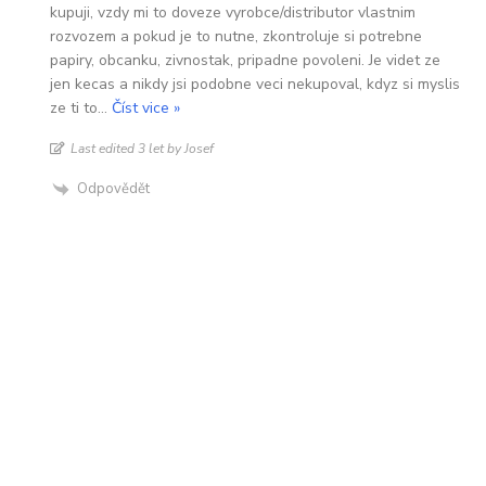
kupuji, vzdy mi to doveze vyrobce/distributor vlastnim
rozvozem a pokud je to nutne, zkontroluje si potrebne
papiry, obcanku, zivnostak, pripadne povoleni. Je videt ze
jen kecas a nikdy jsi podobne veci nekupoval, kdyz si myslis
ze ti to
…
Číst vice »
Last edited 3 let by Josef
Odpovědět