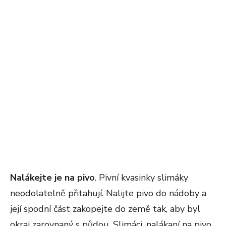
Nalákejte je na pivo
. Pivní kvasinky slimáky
neodolatelně přitahují. Nalijte pivo do nádoby a
její spodní část zakopejte do země tak, aby byl
okraj zarovnaný s půdou. Slimáci, nalákaní na pivo,