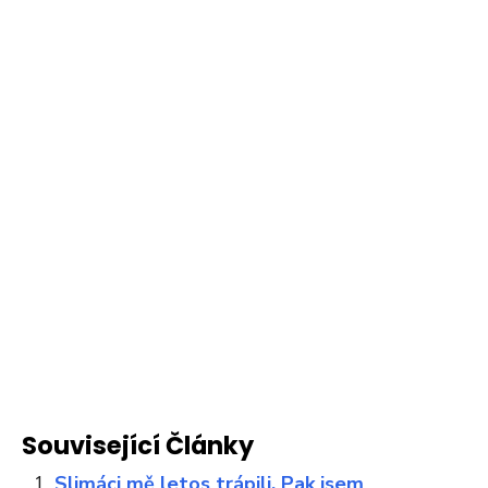
Související Články
Slimáci mě letos trápili. Pak jsem