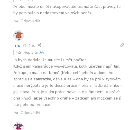
Anebo musíte umět nakupovat,ale asi máte část pravdy.To
by pominulo s nedostatkem volných peněz.
Odpovědět
Iris
4 let
Reply to
Jiří
Já bych dodala, že musíte i umět počítat.
Když jsem kamarádce vysvětlovala, kolik ušetřím např. tím,
že kupuju maso na farmě (třeba celé jehně) a doma ho
zpracuju a zamrazím, ošívala se – ona by se prý v syrovém
mase nerýpala a je to děsná práce – ona si radši dá vínko –
její slova. Ano, je s tím práce navíc, ale s čím není…a právě
ona kňučí, jak je všechno drahé – zadkem ani mozkem se jí
ale pohnout nechce.
Odpovědět