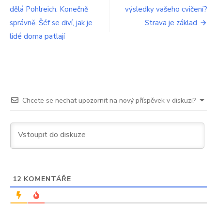
ministr.
dělá Pohlreich. Konečně
výsledky vašeho cvičení?
pro
Zaplatí
správně. Šéf se diví, jak je
Strava je základ
to
příspěvek
lidé doma patlají
lidé
Chcete se nechat upozornit na nový příspěvek v diskuzi?
12
KOMENTÁŘE