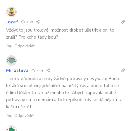
Jozef
4 let
Vždyť to jsou trolové, možnost drobet ušetřit a oni to
zruší? Pro koho tady jsou?
Odpovědět
Miroslava
4 let
Jsem v důchodu a nikdy žádné potraviny nevyhazuji.Podle
letáků si naplánuji jídelníček na určitý čas,a podle toho se
řídím.Délám to tak už mnoho let.Abych kupovala drahé
potraviny na to nemám a toto způsob, kdy se dá nějaká ta
kačka ušetřit
Odpovědět