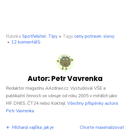
Rubrika
Spotřebitel
,
Tipy
•
Tagy
ceny potravin
,
slevy
u
•
12 komentářů
textu
s
názvem
Slevové
akce
na
Autor:
Petr Vavrenka
potraviny
se
Redaktor magazínu AAzdravi.cz. Vystudoval VŠE a
mají
publikační činnosti se věnuje od roku 2005 v médiích jako
zrušit,
MF DNES, ČT24 nebo Koktejl.
Všechny příspěvky autora
aby
Petr Vavrenka
zemědělci
vydělali
víc,
Navigace
Míchaná vajíčka, jak je
Chcete maximalizovat
chce