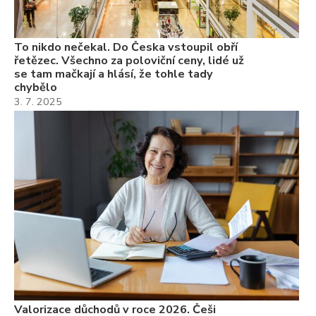
7.
To nikdo nečekal. Do Česka vstoupil obří
řetězec. Všechno za poloviční ceny, lidé už
se tam mačkají a hlásí, že tohle tady
chybělo
3. 7. 2025
Valorizace důchodů v roce 2026. Češi