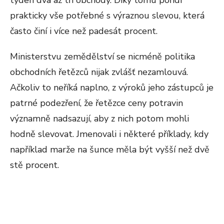
týden dva až tři obchody. Díky tomu pořídí
prakticky vše potřebné s výraznou slevou, která
často činí i více než padesát procent.
Ministerstvu zemědělství se nicméně politika
obchodních řetězců nijak zvlášť nezamlouvá.
Ačkoliv to neříká naplno, z výroků jeho zástupců je
patrné podezření, že řetězce ceny potravin
významně nadsazují, aby z nich potom mohli
hodně slevovat. Jmenovali i některé příklady, kdy
například marže na šunce měla být vyšší než dvě
stě procent.