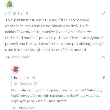
Jiří
4 let
To si p.ministr asi popletl, chtěl říci že chce pomoci
obchodním řetězcům.Nebo záměrně nechtěl to říci
nahlas.Zakaznikum to pomůže jako návrh nařízení že
obchodníci musí mít polovinu potravin z čech, také výborně
promyšleno.Nekdy si myslím že nejlépe pro občany je když
ministři moc nekonají – kdo nic nedělá nic nezkazí.
Odpovědět
Iris
4 let
Reply to
Jiří
No jo, ale za co potom ty pány ministry platíme? Nebylo by
lepší, kdyby páni ministři nastoupili do kravína s vidlema…
dojit bych je nepustila – moc složité
Odpovědět