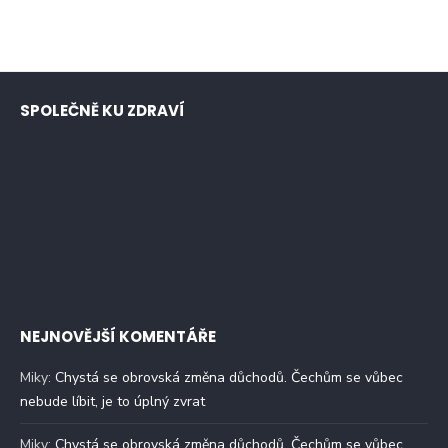
SPOLEČNĚ KU ZDRAVÍ
NEJNOVĚJŠÍ KOMENTÁŘE
Miky
:
Chystá se obrovská změna důchodů. Čechům se vůbec
nebude líbit, je to úplný zvrat
Miky
:
Chystá se obrovská změna důchodů. Čechům se vůbec