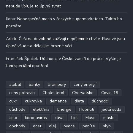
nebude líbit, je to úplný zvrat
Ilona
:
Nebezpečné maso v českých supermarketech. Takto ho
poznáte
Arbitr
:
Češi na dovolené zažívají nepříjemné chvíle. Rusové jsou
úplně všude a dělají jim hrozné věci
František Špaček
:
Důchodci v Česku zamíří do práce. Vyšle je
tam speciální opatření
alobal
banky
Brambory
ceny energií
ceny potravin
Cholesterol
Chorvatsko
Covid-19
cukr
cukrovka
demence
dieta
důchodci
důchody
elektřina
Energie
Hubnutí
jedlá soda
Jídlo
koronavirus
káva
Lidl
Maso
máslo
obchody
ocet
olej
ovoce
peníze
plyn