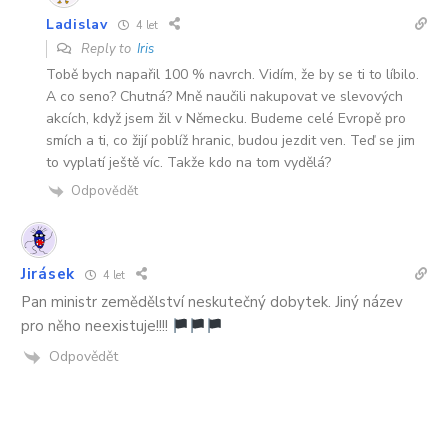
Ladislav
4 let
Reply to
Iris
Tobě bych napařil 100 % navrch. Vidím, že by se ti to líbilo.
A co seno? Chutná? Mně naučili nakupovat ve slevových
akcích, když jsem žil v Německu. Budeme celé Evropě pro
smích a ti, co žijí poblíž hranic, budou jezdit ven. Teď se jim
to vyplatí ještě víc. Takže kdo na tom vydělá?
Odpovědět
Jirásek
4 let
Pan ministr zemědělství neskutečný dobytek. Jiný název
pro něho neexistuje!!!!
Odpovědět