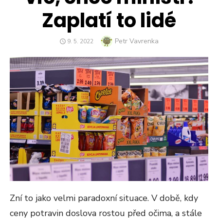
Zaplatí to lidé
Author
Petr Vavrenka
POSTED
9. 5. 2022
ON
Zní to jako velmi paradoxní situace. V době, kdy
ceny potravin doslova rostou před očima, a stále