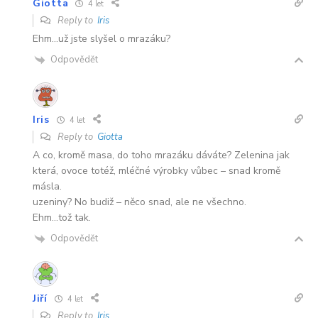
Giotta
4 let
Reply to
Iris
Ehm…už jste slyšel o mrazáku?
Odpovědět
Iris
4 let
Reply to
Giotta
A co, kromě masa, do toho mrazáku dáváte? Zelenina jak
která, ovoce totéž, mléčné výrobky vůbec – snad kromě
másla.
uzeniny? No budiž – něco snad, ale ne všechno.
Ehm…tož tak.
Odpovědět
Jiří
4 let
Reply to
Iris