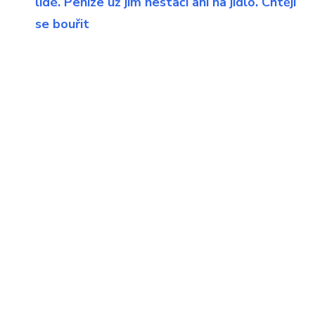
lidé. Peníze už jim nestačí ani na jídlo. Chtějí
se bouřit