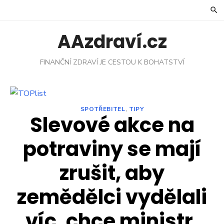
Skip
to
content
AAzdraví.cz
FINANČNÍ ZDRAVÍ JE CESTOU K BOHATSTVÍ
SPOTŘEBITEL
,
TIPY
Slevové akce na
potraviny se mají
zrušit, aby
zemědělci vydělali
víc, chce ministr.