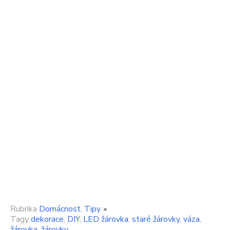
Rubrika
Domácnost
,
Tipy
•
Tagy
dekorace
,
DIY
,
LED žárovka
,
staré žárovky
,
váza
,
žárovka
,
žárovky