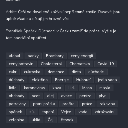
Arbitr
:
Češi na dovolené zažívají nepříjemné chvíle. Rusové jsou
úplně všude a dělají jim hrozné věci
František Špaček
:
Důchodci v Česku zamíří do práce. Vyšle je
tam speciální opatření
alobal
banky
Brambory
ceny energií
ceny potravin
Cholesterol
Chorvatsko
Covid-19
cukr
cukrovka
demence
dieta
důchodci
důchody
elektřina
Energie
Hubnutí
jedlá soda
Jídlo
koronavirus
káva
Lidl
Maso
máslo
obchody
ocet
olej
ovoce
peníze
plyn
potraviny
praní prádla
pračka
práce
rakovina
spánek
sůl
topení
Vejce
voda
zdražování
zelenina
úklid
Čaj
česnek