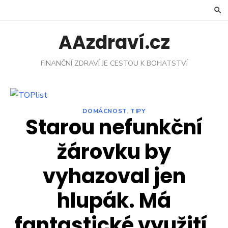
Skip
to
content
AAzdraví.cz
FINANČNÍ ZDRAVÍ JE CESTOU K BOHATSTVÍ
DOMÁCNOST
,
TIPY
Starou nefunkční
žárovku by
vyhazoval jen
hlupák. Má
fantastické využití,