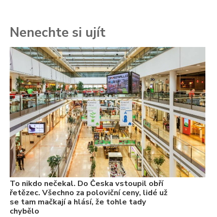
Nenechte si ujít
To
ře
se
ch
3.
Va
ne
ch
22
Če
Ně
7.
To nikdo nečekal. Do Česka vstoupil obří
řetězec. Všechno za poloviční ceny, lidé už
se tam mačkají a hlásí, že tohle tady
chybělo