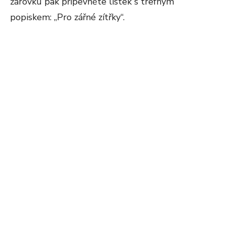
žárovku pak připevněte lístek s trefným
popiskem: „Pro zářné zítřky“.