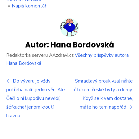
on
•
Napiš komentář
Starou
nefunkční
žárovku
by
vyhazoval
jen
Autor:
Hana Bordovská
hlupák.
Má
Redaktorka serveru AAzdravi.cz
Všechny příspěvky autora
fantastické
Hana Bordovská
využití,
o
Navigace
kterém
Do vývaru je vždy
Smradlavý brouk vzal náhle
se
potřeba nalít jednu věc. Ale
útokem české byty a domy.
pro
moc
Češi o ní kupodivu nevědí,
neví
Když se k vám dostane,
příspěvek
šéfkuchař jenom kroutí
máte ho tam napořád
hlavou