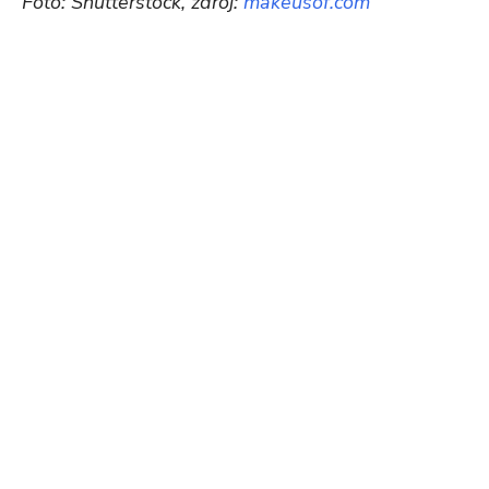
Foto: Shutterstock, zdroj:
makeusof.com