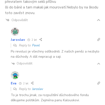
převratem takovým sekli příživu
šli do báně a tam makali jak mourovatí.Nebylo by na škodu
toto zavést znovu.
Odpovědět
Jaroslav
2 let
Reply to
Pavel
Po revoluci je všechny odškodnili. Z našich peněz a nezbylo
na důchody. A dál nepracuji a saji.
Odpovědět
Eva
2 let
Reply to
Jaroslav
To je trochu jinak, za rozpuštění důchodového fondu
děkujeme politikům. Zejména panu Kalouskovi.