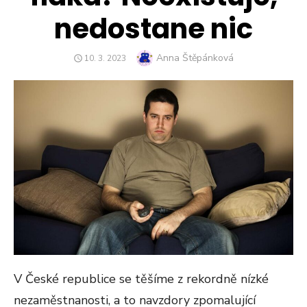
nedostane nic
Author
Anna Štěpánková
POSTED
10. 3. 2023
ON
V České republice se těšíme z rekordně nízké
nezaměstnanosti, a to navzdory zpomalující