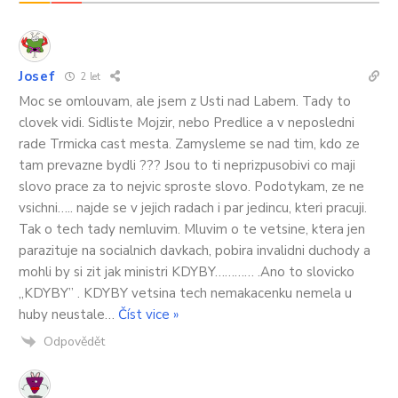
Josef
2 let
Moc se omlouvam, ale jsem z Usti nad Labem. Tady to
clovek vidi. Sidliste Mojzir, nebo Predlice a v neposledni
rade Trmicka cast mesta. Zamysleme se nad tim, kdo ze
tam prevazne bydli ??? Jsou to ti neprizpusobivi co maji
slovo prace za to nejvic sproste slovo. Podotykam, ze ne
vsichni….. najde se v jejich radach i par jedincu, kteri pracuji.
Tak o tech tady nemluvim. Mluvim o te vetsine, ktera jen
parazituje na socialnich davkach, pobira invalidni duchody a
mohli by si zit jak ministri KDYBY………… .Ano to slovicko
,,KDYBY” . KDYBY vetsina tech nemakacenku nemela u
huby neustale
…
Číst vice »
Odpovědět