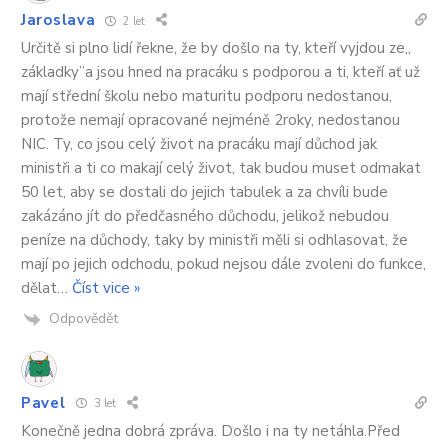
Jaroslava
2 let
Určitě si plno lidí řekne, že by došlo na ty, kteří vyjdou ze,,
základky”a jsou hned na pracáku s podporou a ti, kteří ať už
mají střední školu nebo maturitu podporu nedostanou,
protože nemají opracované nejméně 2roky, nedostanou
NIC. Ty, co jsou celý život na pracáku mají důchod jak
ministři a ti co makají celý život, tak budou muset odmakat
50 let, aby se dostali do jejich tabulek a za chvíli bude
zakázáno jít do předčasného důchodu, jelikož nebudou
peníze na důchody, taky by ministři měli si odhlasovat, že
mají po jejich odchodu, pokud nejsou dále zvoleni do funkce,
dělat
…
Číst vice »
Odpovědět
Pavel
3 let
Konečně jedna dobrá zpráva. Došlo i na ty netáhla.Před