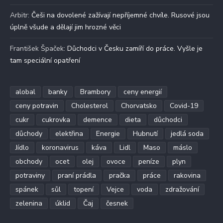
Arbitr
:
Češi na dovolené zažívají nepříjemné chvíle. Rusové jsou
úplně všude a dělají jim hrozné věci
František Špaček
:
Důchodci v Česku zamíří do práce. Vyšle je
tam speciální opatření
alobal
banky
Brambory
ceny energií
ceny potravin
Cholesterol
Chorvatsko
Covid-19
cukr
cukrovka
demence
dieta
důchodci
důchody
elektřina
Energie
Hubnutí
jedlá soda
Jídlo
koronavirus
káva
Lidl
Maso
máslo
obchody
ocet
olej
ovoce
peníze
plyn
potraviny
praní prádla
pračka
práce
rakovina
spánek
sůl
topení
Vejce
voda
zdražování
zelenina
úklid
Čaj
česnek