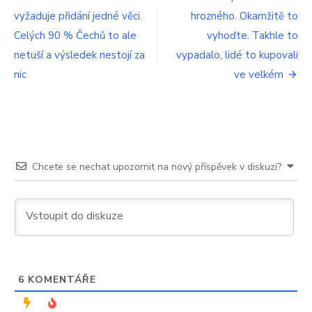
fláká?
vyžaduje přidání jedné věci.
hrozného. Okamžitě to
pro
Neexistuje,
Celých 90 % Čechů to ale
vyhoďte. Takhle to
nedostane
příspěvek
nic
netuší a výsledek nestojí za
vypadalo, lidé to kupovali
nic
ve velkém
Chcete se nechat upozornit na nový příspěvek v diskuzi?
6
KOMENTÁŘE