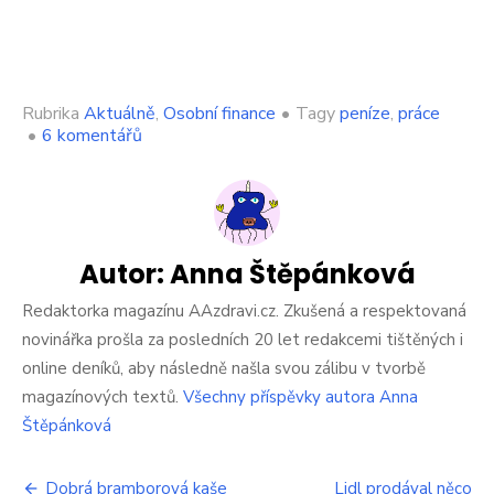
Rubrika
Aktuálně
,
Osobní finance
•
Tagy
peníze
,
práce
u
•
6 komentářů
textu
s
názvem
Stát
jde
tvrdě
Autor:
Anna Štěpánková
proti
Čechům,
Redaktorka magazínu AAzdravi.cz. Zkušená a respektovaná
kteří
novinářka prošla za posledních 20 let redakcemi tištěných i
nepracují.
online deníků, aby následně našla svou zálibu v tvorbě
Tohle
magazínových textů.
Všechny příspěvky autora Anna
jim
udělá.
Štěpánková
Že
se
Navigace
někdo
Dobrá bramborová kaše
Lidl prodával něco