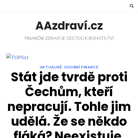
Skip
to
content
AAzdraví.cz
FINANČNÍ ZDRAVÍ JE CESTOU K BOHATSTVÍ
AKTUÁLNĚ
,
OSOBNÍ FINANCE
Stát jde tvrdě proti
Čechům, kteří
nepracují. Tohle jim
udělá. Že se někdo
fláká? Neexistuje,