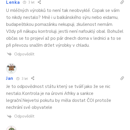
Lenka
3 let
U mléčných výrobků to není tak neobvyklé. Copak se vám
to nikdy nestalo? Mně i u balkánského sýru nebo eidamu,
budapešťskou pomazánku nekupuji, zkušenost nemám.
Vždy při nákupu kontroluji, jestli není nafouklý obal. Bohužel
občas se to projeví až po pár dnech doma v lednici a to se
při převozu snažím držet výrobky v chladu.
Odpovědět
Jan
3 let
Je to odpovědnost státu který se tváří jako že se nic
nestalo.Kontrola je na úrovni Afriky a sankce
legrační.Nejvetsi pokutu by měla dostat ČOI protože
nechrání své obyvatele
Odpovědět