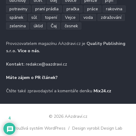
obchody
ocet
olej
ovoce
peníze
plyn
potraviny
praní prádla
pračka
práce
rakovina
spánek
sůl
topení
Vejce
voda
zdražování
zelenina
úklid
Čaj
česnek
Provozovatelem magazínu AAzdravi.cz je
Quality Publishing
s.r.o.
Více o nás
.
Kontakt:
redakce@aazdravi.cz
Máte zájem o PR článek?
Čtěte také zpravodajství a komentáře deníku
Mix24.cz
© 2026 AAzdraví.cz
4
Používá systém WordPress
/
Design vyrobil Design Lab