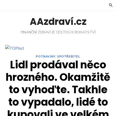
Skip
to
content
AAzdraví.cz
FINANČNÍ ZDRAVÍ JE CESTOU K BOHATSTVÍ
POTRAVINY
,
SPOTŘEBITEL
Lidl prodával něco
hrozného. Okamžitě
to vyhoďte. Takhle
to vypadalo, lidé to
kupovali ve velkém