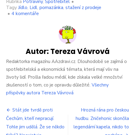
Rubrika
Potraviny
,
Spotřebitel
•
Tagy
Jídlo
,
Lidl
,
pomazánka
,
stažení z prodeje
u
•
4 komentáře
textu
s
názvem
Lidl
prodával
něco
Autor:
Tereza Vávrová
hrozného.
Okamžitě
Redaktorka magazínu AAzdravi.cz. Dlouhodobě se zajímá o
to
spotřebitelská a ekonomická témata, která mají vliv na
vyhoďte.
životy lidí. Prošla řadou médií, kde získala velké množství
Takhle
zkušeností o tom, co je opravdu důležité.
Všechny
to
vypadalo,
příspěvky autora Tereza Vávrová
lidé
to
Navigace
kupovali
Stát jde tvrdě proti
Hrozná rána pro českou
ve
Čechům, kteří nepracují.
hudbu. Zničehonic skončila
pro
velkém
Tohle jim udělá. Že se někdo
legendární kapela, nikdo to
příspěvek