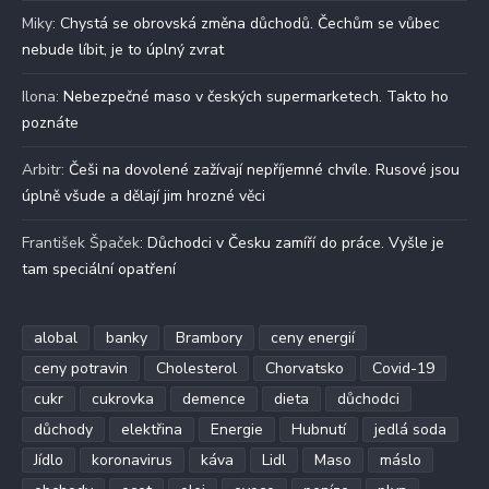
Miky
:
Chystá se obrovská změna důchodů. Čechům se vůbec
nebude líbit, je to úplný zvrat
Ilona
:
Nebezpečné maso v českých supermarketech. Takto ho
poznáte
Arbitr
:
Češi na dovolené zažívají nepříjemné chvíle. Rusové jsou
úplně všude a dělají jim hrozné věci
František Špaček
:
Důchodci v Česku zamíří do práce. Vyšle je
tam speciální opatření
alobal
banky
Brambory
ceny energií
ceny potravin
Cholesterol
Chorvatsko
Covid-19
cukr
cukrovka
demence
dieta
důchodci
důchody
elektřina
Energie
Hubnutí
jedlá soda
Jídlo
koronavirus
káva
Lidl
Maso
máslo