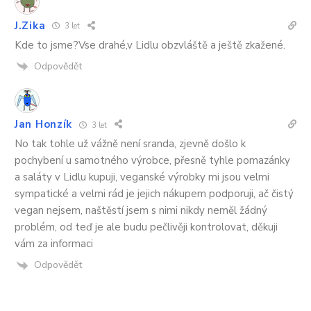
J.Zika
3 let
Kde to jsme?Vse drahé,v Lidlu obzvláště a ještě zkažené.
Odpovědět
Jan Honzík
3 let
No tak tohle už vážně není sranda, zjevně došlo k
pochybení u samotného výrobce, přesně tyhle pomazánky
a saláty v Lidlu kupuji, veganské výrobky mi jsou velmi
sympatické a velmi rád je jejich nákupem podporuji, ač čistý
vegan nejsem, naštěstí jsem s nimi nikdy neměl žádný
problém, od teď je ale budu pečlivěji kontrolovat, děkuji
vám za informaci
Odpovědět