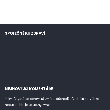
SPOLEČNĚ KU ZDRAVÍ
NEJNOVĚJŠÍ KOMENTÁŘE
Miky
:
Chystá se obrovská změna důchodů. Čechům se vůbec
nebude líbit, je to úplný zvrat