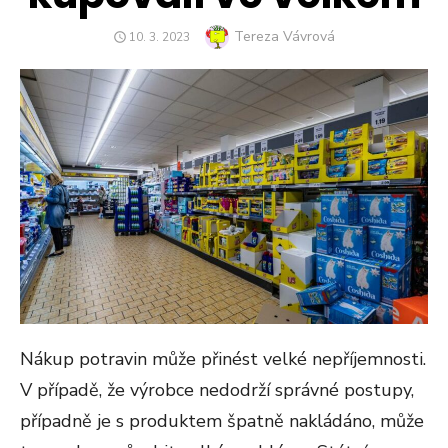
Author
Tereza Vávrová
POSTED
10. 3. 2023
ON
Nákup potravin může přinést velké nepříjemnosti.
V případě, že výrobce nedodrží správné postupy,
případně je s produktem špatně nakládáno, může