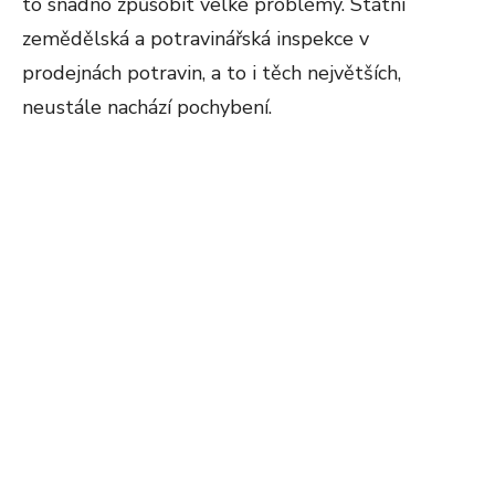
to snadno způsobit velké problémy. Státní
zemědělská a potravinářská inspekce v
prodejnách potravin, a to i těch největších,
neustále nachází pochybení.