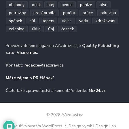
obchody
ocet
olej
ovoce
peníze
plyn
potraviny
praní prádla
pračka
práce
rakovina
spánek
sůl
topení
Vejce
voda
zdražování
zelenina
úklid
Čaj
česnek
Provozovatelem magazínu AAzdravi.cz je
Quality Publishing
s.r.o.
Více o nás
.
Kontakt:
redakce@aazdravi.cz
Máte zájem o PR článek?
Čtěte také zpravodajství a komentáře deníku
Mix24.cz
© 2026 AAzdraví.cz
Používá systém WordPress
/
Design vyrobil Design Lab