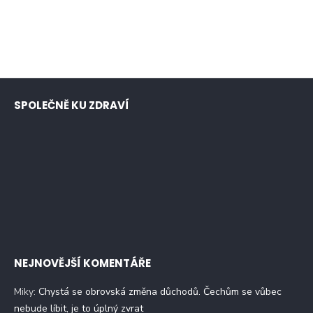
SPOLEČNĚ KU ZDRAVÍ
NEJNOVĚJŠÍ KOMENTÁŘE
Miky
:
Chystá se obrovská změna důchodů. Čechům se vůbec
nebude líbit, je to úplný zvrat