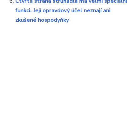
Čtvrtá strana struhadla má velmi speciální
funkci. Její opravdový účel neznají ani
zkušené hospodyňky