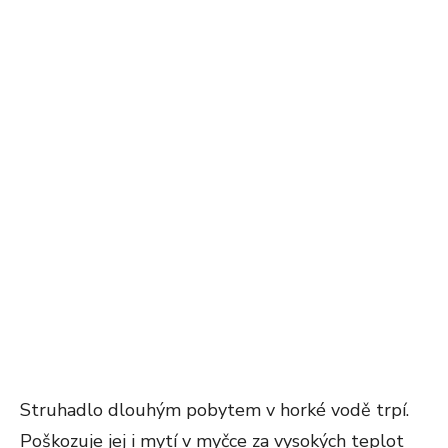
Struhadlo dlouhým pobytem v horké vodě trpí.
Poškozuje jej i mytí v myčce za vysokých teplot