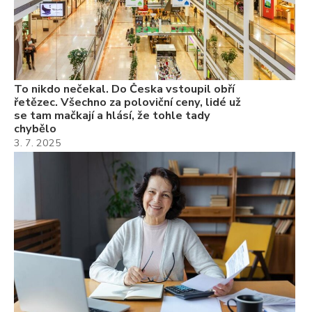
22
Če
Ně
7.
To nikdo nečekal. Do Česka vstoupil obří
řetězec. Všechno za poloviční ceny, lidé už
se tam mačkají a hlásí, že tohle tady
chybělo
3. 7. 2025