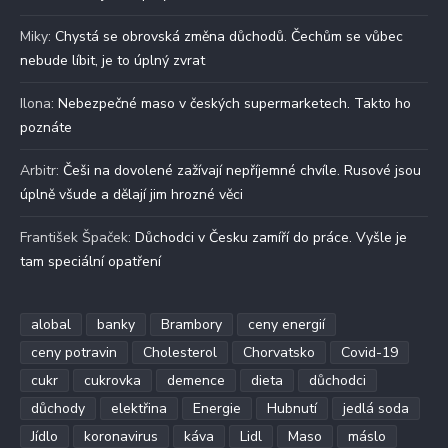
Miky
:
Chystá se obrovská změna důchodů. Čechům se vůbec
nebude líbit, je to úplný zvrat
Ilona
:
Nebezpečné maso v českých supermarketech. Takto ho
poznáte
Arbitr
:
Češi na dovolené zažívají nepříjemné chvíle. Rusové jsou
úplně všude a dělají jim hrozné věci
František Špaček
:
Důchodci v Česku zamíří do práce. Vyšle je
tam speciální opatření
alobal
banky
Brambory
ceny energií
ceny potravin
Cholesterol
Chorvatsko
Covid-19
cukr
cukrovka
demence
dieta
důchodci
důchody
elektřina
Energie
Hubnutí
jedlá soda
Jídlo
koronavirus
káva
Lidl
Maso
máslo