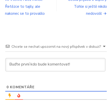
pro
Řetězce to tajily, ale
Tohle si ještě nikdo
příspěvek
nakonec se to provalilo
nedovolil
Chcete se nechat upozornit na nový příspěvek v diskuzi?
0
KOMENTÁŘE