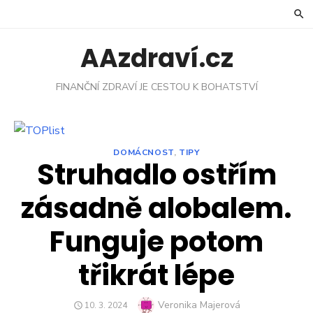
Skip
to
content
AAzdraví.cz
FINANČNÍ ZDRAVÍ JE CESTOU K BOHATSTVÍ
DOMÁCNOST
,
TIPY
Struhadlo ostřím
zásadně alobalem.
Funguje potom
třikrát lépe
Author
Veronika Majerová
POSTED
10. 3. 2024