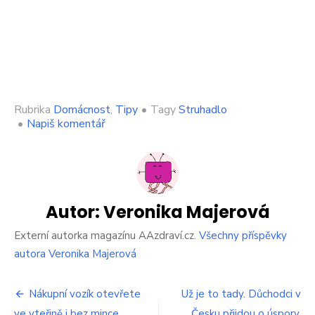
Rubrika
Domácnost
,
Tipy
•
Tagy
Struhadlo
on
•
Napiš komentář
Struhadlo
ostřím
zásadně
alobalem.
Funguje
potom
Autor:
Veronika Majerová
třikrát
lépe
Externí autorka magazínu AAzdraví.cz.
Všechny příspěvky
autora Veronika Majerová
Navigace
Nákupní vozík otevřete
Už je to tady. Důchodci v
ve vteřině i bez mince.
Česku přijdou o úspory.