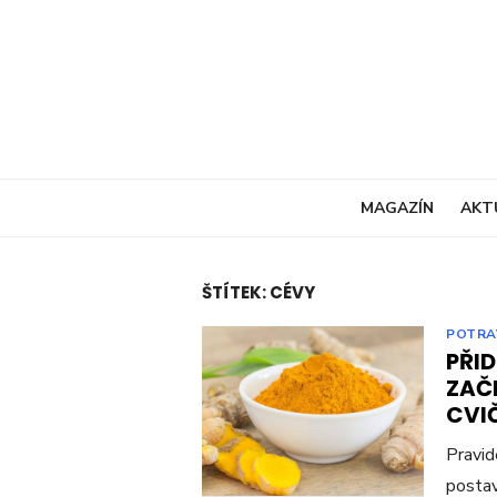
Skip
to
content
MAGAZÍN
AKT
ŠTÍTEK:
CÉVY
POTRA
PŘID
ZAČ
CVI
Pravid
postav