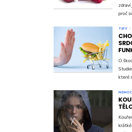
zdraví
proč s
TIPY
/
CHO
SRDC
FUN
O škod
Studie
které 
NEMOC
KOUŘ
TĚL
Kouřen
krátké