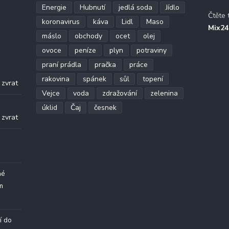
Energie
Hubnutí
jedlá soda
Jídlo
Čtěte 
koronavirus
káva
Lidl
Maso
Mix24
máslo
obchody
ocet
olej
ovoce
peníze
plyn
potraviny
praní prádla
pračka
práce
.
rakovina
spánek
sůl
topení
 zvrat
Vejce
voda
zdražování
zelenina
.
úklid
Čaj
česnek
 zvrat
né
m
í do