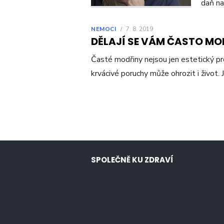
daň na 
NEMOCI
/
7. 8. 2019
DĚLAJÍ SE VÁM ČASTO MOD
Časté modřiny nejsou jen estetický p
krvácivé poruchy může ohrozit i život.
Navigace
pro
příspěvky
SPOLEČNĚ KU ZDRAVÍ