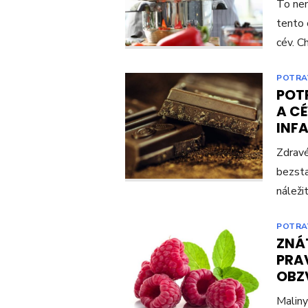
To nen
tento 
cév. C
POTRA
POT
A CÉ
INF
Zdravé
bezsta
náleži
POTRA
ZNÁ
PRA
OBZV
Maliny