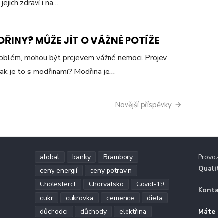
jejich zdraví i na…
ŘINY? MŮŽE JÍT O VÁŽNÉ POTÍŽE
roblém, mohou být projevem vážné nemoci. Projev
 Jak je to s modřinami? Modřina je…
Novější příspěvky
alobal
banky
Brambory
Provo
Quali
ceny energií
ceny potravin
Cholesterol
Chorvatsko
Covid-19
Konta
cukr
cukrovka
demence
dieta
důchodci
důchody
elektřina
Máte 