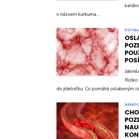
kardio
s názvem kurkuma.…
POTRA
OSLA
POZD
POU
POSÍ
Jakmil
Riziko
do jídelníčku. Co pomáhá oslabeným c
NEMOC
CHO
POZD
NAU
KON