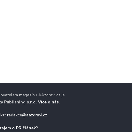
zovatelem magazínu AAzdravi.cz je
ty Publishing s.r.o.
Více o nás
.
kt:
redakce@aazdravi.cz
zájem o PR článek?