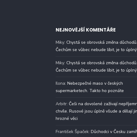
NEJNOVĚJŠÍ KOMENTÁŘE
Miky
:
Chystá se obrovská změna důchodů
Čechům se vůbec nebude líbit, je to úplný
Miky
:
Chystá se obrovská změna důchodů
Čechům se vůbec nebude líbit, je to úplný
Ilona
:
Nebezpečné maso v českých
supermarketech. Takto ho poznáte
Arbitr
:
Češi na dovolené zažívají nepříjem
chvíle. Rusové jsou úplně všude a dělají ji
hrozné věci
František Špaček
:
Důchodci v Česku zamíř