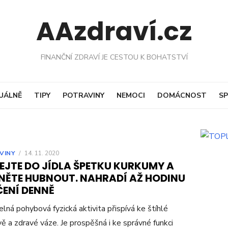
AAzdraví.cz
FINANČNÍ ZDRAVÍ JE CESTOU K BOHATSTVÍ
UÁLNĚ
TIPY
POTRAVINY
NEMOCI
DOMÁCNOST
SP
VINY
/
14. 11. 2020
EJTE DO JÍDLA ŠPETKU KURKUMY A
NĚTE HUBNOUT. NAHRADÍ AŽ HODINU
ČENÍ DENNĚ
elná pohybová fyzická aktivita přispívá ke štíhlé
ě a zdravé váze. Je prospěšná i ke správné funkci