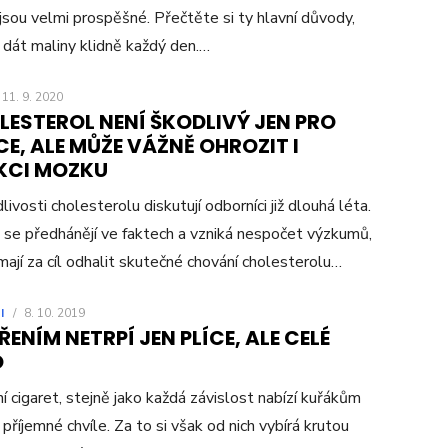
 jsou velmi prospěšné. Přečtěte si ty hlavní důvody,
i dát maliny klidně každý den.…
11. 9. 2020
LESTEROL NENÍ ŠKODLIVÝ JEN PRO
E, ALE MŮŽE VÁŽNĚ OHROZIT I
KCI MOZKU
livosti cholesterolu diskutují odborníci již dlouhá léta.
 se předhánějí ve faktech a vzniká nespočet výzkumů,
mají za cíl odhalit skutečné chování cholesterolu…
I
/
8. 10. 2019
ENÍM NETRPÍ JEN PLÍCE, ALE CELÉ
O
í cigaret, stejně jako každá závislost nabízí kuřákům
 příjemné chvíle. Za to si však od nich vybírá krutou