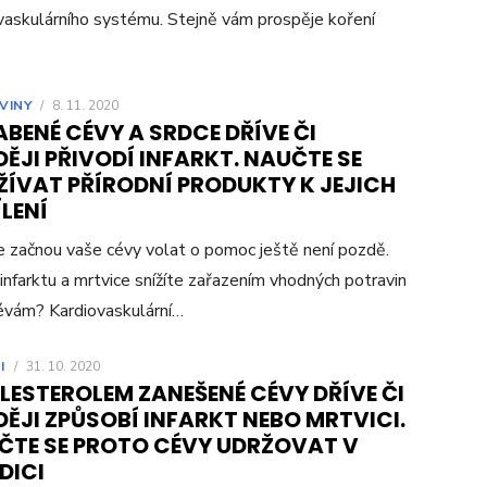
vaskulárního systému. Stejně vám prospěje koření
VINY
/
8. 11. 2020
BENÉ CÉVY A SRDCE DŘÍVE ČI
ĚJI PŘIVODÍ INFARKT. NAUČTE SE
ŽÍVAT PŘÍRODNÍ PRODUKTY K JEJICH
LENÍ
e začnou vaše cévy volat o pomoc ještě není pozdě.
 infarktu a mrtvice snížíte zařazením vhodných potravin
évám? Kardiovaskulární…
I
/
31. 10. 2020
LESTEROLEM ZANEŠENÉ CÉVY DŘÍVE ČI
ĚJI ZPŮSOBÍ INFARKT NEBO MRTVICI.
ČTE SE PROTO CÉVY UDRŽOVAT V
DICI