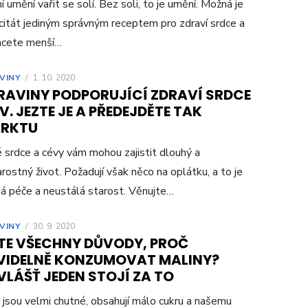
í umění vařit se solí. Bez soli, to je umění. Možná je
citát jediným správným receptem pro zdraví srdce a
hcete menší…
VINY
/
1. 10. 2020
RAVINY PODPORUJÍCÍ ZDRAVÍ SRDCE
V. JEZTE JE A PŘEDEJDĚTE TAK
ARKTU
 srdce a cévy vám mohou zajistit dlouhý a
rostný život. Požadují však něco na oplátku, a to je
tá péče a neustálá starost. Věnujte…
VINY
/
30. 9. 2020
TE VŠECHNY DŮVODY, PROČ
VIDELNĚ KONZUMOVAT MALINY?
LÁŠŤ JEDEN STOJÍ ZA TO
 jsou velmi chutné, obsahují málo cukru a našemu