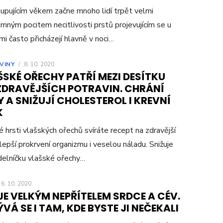
upujícím věkem začne mnoho lidí trpět velmi
emným pocitem necitlivosti prstů projevujícím se u
lmi často přicházejí hlavně v noci…
VINY
/
8. 10. 2020
SKÉ OŘECHY PATŘÍ MEZI DESÍTKU
ZDRAVĚJŠÍCH POTRAVIN. CHRÁNÍ
 A SNIŽUJÍ CHOLESTEROL I KREVNÍ
K
é hrsti vlašských ořechů svíráte recept na zdravější
 lepší prokrvení organizmu i veselou náladu. Snižuje
jídelníčku vlašské ořechy…
6. 10. 2020
JE VELKÝM NEPŘÍTELEM SRDCE A CÉV.
VÁ SE I TAM, KDE BYSTE JI NEČEKALI