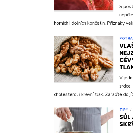
S post
nepříj
horních i dolních končetin. Příznaky ve
POTRA
VLAŠ
NEJ
CÉVY
TLA
V jedn
srdce,
cholesterol i krevní tlak. Zařaďte do 
TIPY
/
SŮL 
SKRÝ