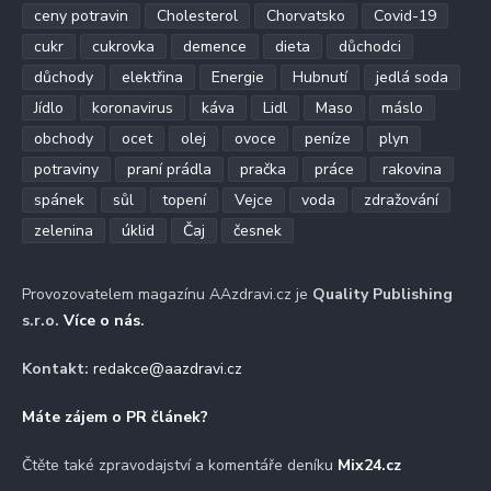
ceny potravin
Cholesterol
Chorvatsko
Covid-19
cukr
cukrovka
demence
dieta
důchodci
důchody
elektřina
Energie
Hubnutí
jedlá soda
Jídlo
koronavirus
káva
Lidl
Maso
máslo
obchody
ocet
olej
ovoce
peníze
plyn
potraviny
praní prádla
pračka
práce
rakovina
spánek
sůl
topení
Vejce
voda
zdražování
zelenina
úklid
Čaj
česnek
Provozovatelem magazínu AAzdravi.cz je
Quality Publishing
s.r.o.
Více o nás
.
Kontakt:
redakce@aazdravi.cz
Máte zájem o PR článek?
Čtěte také zpravodajství a komentáře deníku
Mix24.cz