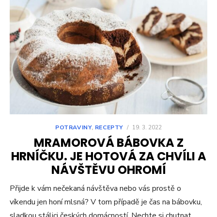
POTRAVINY
,
RECEPTY
/
19. 3. 2022
MRAMOROVÁ BÁBOVKA Z
HRNÍČKU. JE HOTOVÁ ZA CHVÍLI A
NÁVŠTĚVU OHROMÍ
Přijde k vám nečekaná návštěva nebo vás prostě o
víkendu jen honí mlsná? V tom případě je čas na bábovku,
sladkou stálici českých domácností. Nechte si chutnat…