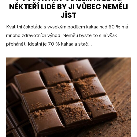
NĚKTEŘÍ LIDÉ BY JI VŮBEC NEMĚLI
JÍST
Kvalitní čokoláda s vysokým podílem kakaa nad 60 % má
mnoho zdravotních výhod. Neměli byste to s ní však
přehánět. Ideální je 70 % kakaa a stačí…