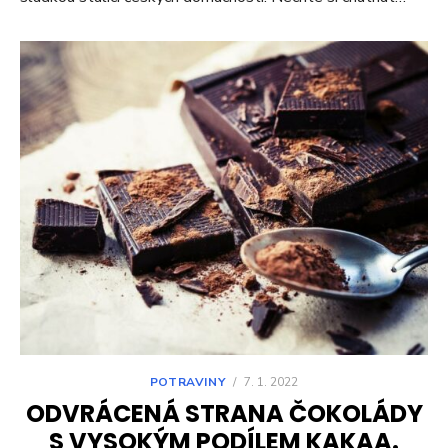
POTRAVINY
/
7. 1. 2022
ODVRÁCENÁ STRANA ČOKOLÁDY
S VYSOKÝM PODÍLEM KAKAA.