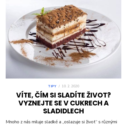
TIPY
/
10. 2. 2020
VÍTE, ČÍM SI SLADÍTE ŽIVOT?
VYZNEJTE SE V CUKRECH A
SLADIDLECH
Mnoho z nás miluje sladké a „oslazuje si život“ s různými