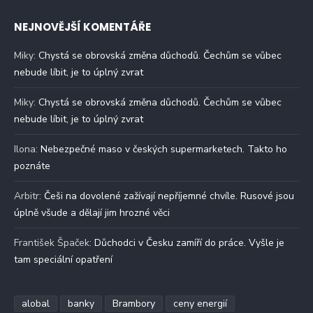
NEJNOVĚJŠÍ KOMENTÁŘE
Miky
:
Chystá se obrovská změna důchodů. Čechům se vůbec
nebude líbit, je to úplný zvrat
Miky
:
Chystá se obrovská změna důchodů. Čechům se vůbec
nebude líbit, je to úplný zvrat
Ilona
:
Nebezpečné maso v českých supermarketech. Takto ho
poznáte
Arbitr
:
Češi na dovolené zažívají nepříjemné chvíle. Rusové jsou
úplně všude a dělají jim hrozné věci
František Špaček
:
Důchodci v Česku zamíří do práce. Vyšle je
tam speciální opatření
alobal
banky
Brambory
ceny energií