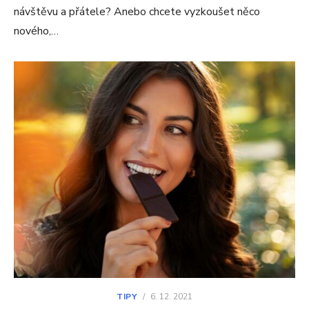
návštěvu a přátele? Anebo chcete vyzkoušet něco
nového,…
TIPY
/
6. 12. 2021