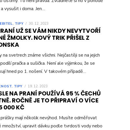
o čistírny. To není pravda. Zvládnete si ho v pohodě
 a vysušit i doma. Jen…
EBITEL
,
TIPY
/
30. 12. 2023
PRANÍ UŽ SE VÁM NIKDY NEVYTVOŘÍ
É ŽMOLKY. NOVÝ TRIK PŘIŠEL Z
ONSKA
 na svetrech známe všichni. Nejčastěji se na jejich
 podílí pračka a sušička. Není ale výjimkou, že se
ují hned po 1. nošení. V takovém případě…
CNOST
,
TIPY
/
19. 12. 2023
SLE NA PRANÍ POUŽÍVÁ 95 % ČECHŮ
NĚ. ROČNĚ JE TO PŘIPRAVÍ O VÍCE
5 000 KČ
prášky mají několik nevýhod. Musíte odměřovat
ě množství, upravit dávku podle tvrdosti vody nebo