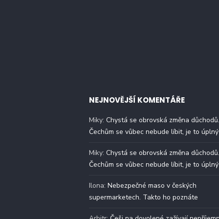
NEJNOVĚJŠÍ KOMENTÁŘE
Miky
:
Chystá se obrovská změna důchodů
Čechům se vůbec nebude líbit, je to úplný
Miky
:
Chystá se obrovská změna důchodů
Čechům se vůbec nebude líbit, je to úplný
Ilona
:
Nebezpečné maso v českých
supermarketech. Takto ho poznáte
Arbitr
:
Češi na dovolené zažívají nepříjem