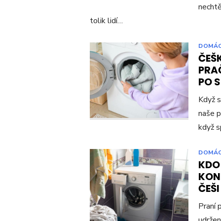
nechtě
tolik lidí…
DOMÁ
ČEŠ
PRAČ
PO 
Když s
naše p
když s
DOMÁ
KDO
KONC
ČEŠI
Praní 
udržen