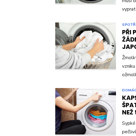
musí d
vyprat
SPOTŘ
PŘI 
ŽÁDN
JAP
Žmolky
vzniku
ožmolk
DOMÁ
KAP
ŠPAT
NEŽ 
Sypké 
pečliv