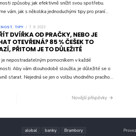
osti způsoby, jak efektivně snížit svou spotřebu.
e vám, jak s několika jednoduchými tipy pro praní…
CNOST
,
TIPY
/
7. 9. 2023
ÍT DVÍŘKA OD PRAČKY, NEBO JE
HAT OTEVŘENÁ? 85 % ČEŠEK TO
ZÍ, PŘITOM JE TO DŮLEŽITÉ
a je nepostradatelným pomocníkem v každé
osti. Aby vám dlouhodobě sloužila, je důležité se o
ávně starat. Nejedná se jen o volbu vhodného pracího…
Novější příspěvky
alobal
banky
Brambory
Provo