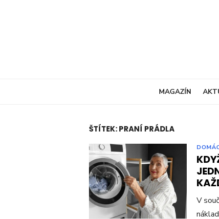
Skip
to
content
MAGAZÍN
AKT
ŠTÍTEK:
PRANÍ PRÁDLA
DOMÁ
KDY
JEDN
KAŽ
V souč
náklad