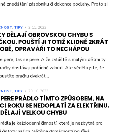
né znečištění zásobníku či dokonce podlahy. Proto si
CNOST
,
TIPY
/
2. 11. 2023
KY DĚLAJÍ OBROVSKOU CHYBU S
KOU. POUŠTÍ JI TOTIŽ KLIDNĚ 2KRÁT
SOBĚ, OPRAVÁŘI TO NECHÁPOU
e pere, tak se pere. A že zvláště s malými dětmi ty
račky dostávají pořádně zabrat. Ale věděla jste, že
pustíte pračku dvakrát…
CNOST
,
TIPY
/
29. 10. 2023
 PERE PRÁDLO TÍMTO ZPŮSOBEM, NA
I ROKU SE NEDOPLATÍ ZA ELEKTŘINU.
 DĚLAJÍ VELKOU CHYBU
prádla je každodenní činností, která je nezbytná pro
í čistoty našich. Většina domácností používá