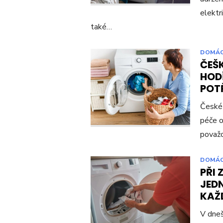
elektr
také…
DOMÁ
ČEŠK
HODÍ
POT
České 
péče o
považo
DOMÁ
PŘI 
JED
KAŽ
V dneš