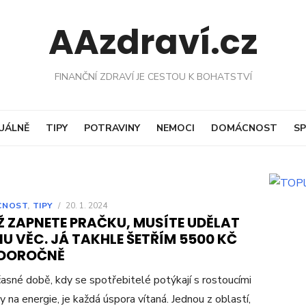
AAzdraví.cz
FINANČNÍ ZDRAVÍ JE CESTOU K BOHATSTVÍ
UÁLNĚ
TIPY
POTRAVINY
NEMOCI
DOMÁCNOST
SP
CNOST
,
TIPY
/
20. 1. 2024
Ž ZAPNETE PRAČKU, MUSÍTE UDĚLAT
U VĚC. JÁ TAKHLE ŠETŘÍM 5500 KČ
DOROČNĚ
asné době, kdy se spotřebitelé potýkají s rostoucími
y na energie, je každá úspora vítaná. Jednou z oblastí,