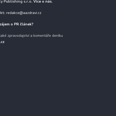
ty Publishing s.r.o.
Více o nás
.
kt:
redakce@aazdravi.cz
zájem o PR článek?
také zpravodajství a komentáře deníku
.cz