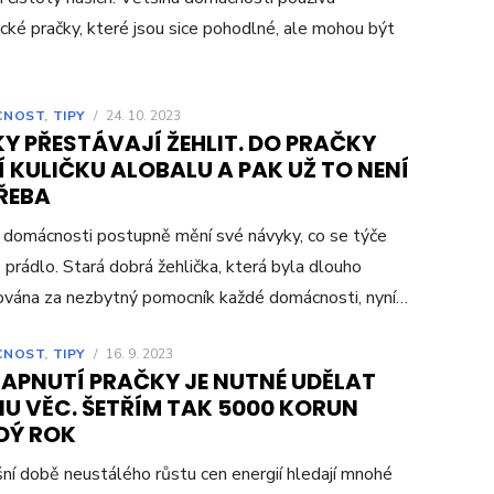
ické pračky, které jsou sice pohodlné, ale mohou být
CNOST
,
TIPY
/
24. 10. 2023
Y PŘESTÁVAJÍ ŽEHLIT. DO PRAČKY
 KULIČKU ALOBALU A PAK UŽ TO NENÍ
ŘEBA
domácnosti postupně mění své návyky, co se týče
 prádlo. Stará dobrá žehlička, která byla dlouho
vána za nezbytný pomocník každé domácnosti, nyní…
CNOST
,
TIPY
/
16. 9. 2023
ZAPNUTÍ PRAČKY JE NUTNÉ UDĚLAT
NU VĚC. ŠETŘÍM TAK 5000 KORUN
DÝ ROK
ní době neustálého růstu cen energií hledají mnohé