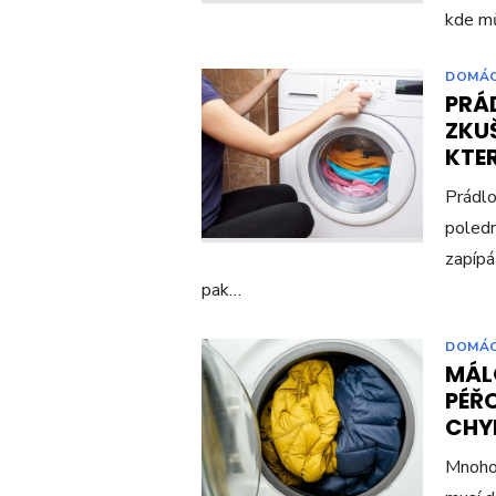
kde mů
DOMÁ
PRÁD
ZKU
KTE
Prádlo
poledn
zapípá
pak…
DOMÁ
MÁL
PÉŘ
CHYB
Mnoho 