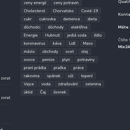
Quali
ceny energií
ceny potravin
Cholesterol
Chorvatsko
Covid-19
Konta
cukr
cukrovka
demence
dieta
důchodci
důchody
elektřina
Máte 
Energie
Hubnutí
jedlá soda
Jídlo
Čtěte 
koronavirus
káva
Lidl
Maso
Mix24
máslo
obchody
ocet
olej
ovoce
peníze
plyn
potraviny
praní prádla
pračka
práce
.
rakovina
spánek
sůl
topení
 zvrat
Vejce
voda
zdražování
zelenina
.
úklid
Čaj
česnek
 zvrat
né