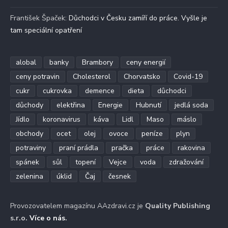
František Špaček
:
Důchodci v Česku zamíří do práce. Vyšle je
tam speciální opatření
alobal
banky
Brambory
ceny energií
ceny potravin
Cholesterol
Chorvatsko
Covid-19
cukr
cukrovka
demence
dieta
důchodci
důchody
elektřina
Energie
Hubnutí
jedlá soda
Jídlo
koronavirus
káva
Lidl
Maso
máslo
obchody
ocet
olej
ovoce
peníze
plyn
potraviny
praní prádla
pračka
práce
rakovina
spánek
sůl
topení
Vejce
voda
zdražování
zelenina
úklid
Čaj
česnek
Provozovatelem magazínu AAzdravi.cz je
Quality Publishing
s.r.o.
Více o nás
.