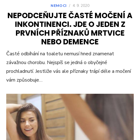
NEMOCI
/
4. 9. 2020
NEPODCEŇUJTE ČASTÉ MOČENÍ A
INKONTINENCI. JDE O JEDEN Z
PRVNÍCH PŘÍZNAKŮ MRTVICE
NEBO DEMENCE
Časté odbíhání na toaletu nemusí hned znamenat
závažnou chorobu. Nejspíš se jedná o obyčejné
prochladnutí. Jestliže vás ale příznaky trápí déle a močení
vám způsobuje…