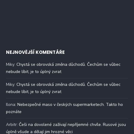
NEJNOVĚJŠÍ KOMENTÁŘE
Miky
:
Chystá se obrovská změna důchodů. Čechům se vůbec
nebude líbit, je to úplný zvrat
Miky
:
Chystá se obrovská změna důchodů. Čechům se vůbec
nebude líbit, je to úplný zvrat
Ilona
:
Nebezpečné maso v českých supermarketech. Takto ho
poznáte
Arbitr
:
Češi na dovolené zažívají nepříjemné chvíle. Rusové jsou
úplně všude a dělají jim hrozné věci