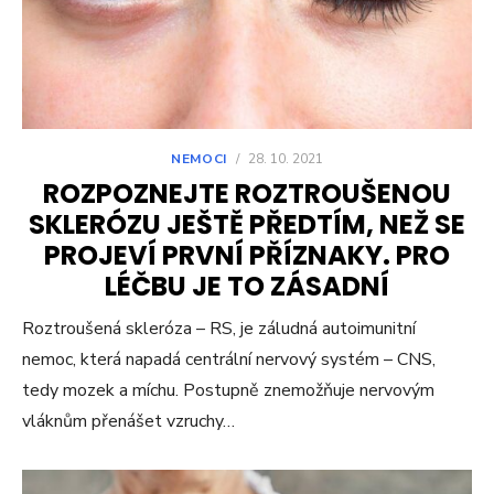
NEMOCI
/
28. 10. 2021
ROZPOZNEJTE ROZTROUŠENOU
SKLERÓZU JEŠTĚ PŘEDTÍM, NEŽ SE
PROJEVÍ PRVNÍ PŘÍZNAKY. PRO
LÉČBU JE TO ZÁSADNÍ
Roztroušená skleróza – RS, je záludná autoimunitní
nemoc, která napadá centrální nervový systém – CNS,
tedy mozek a míchu. Postupně znemožňuje nervovým
vláknům přenášet vzruchy…