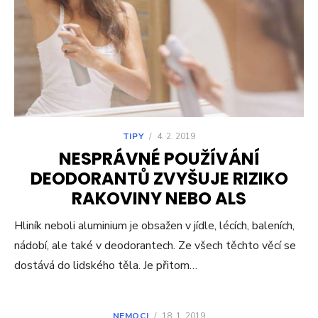
TIPY
/
4. 2. 2019
NESPRÁVNÉ POUŽÍVÁNÍ
DEODORANTŮ ZVYŠUJE RIZIKO
RAKOVINY NEBO ALS
Hliník neboli aluminium je obsažen v jídle, lécích, baleních,
nádobí, ale také v deodorantech. Ze všech těchto věcí se
dostává do lidského těla. Je přitom…
NEMOCI
/
18. 1. 2019