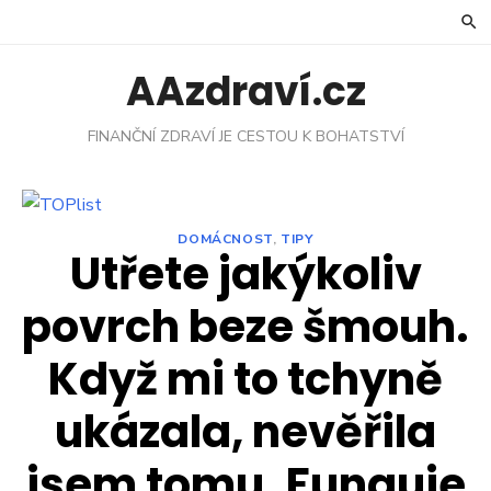
Skip
to
content
AAzdraví.cz
FINANČNÍ ZDRAVÍ JE CESTOU K BOHATSTVÍ
DOMÁCNOST
,
TIPY
Utřete jakýkoliv
povrch beze šmouh.
Když mi to tchyně
ukázala, nevěřila
jsem tomu. Funguje