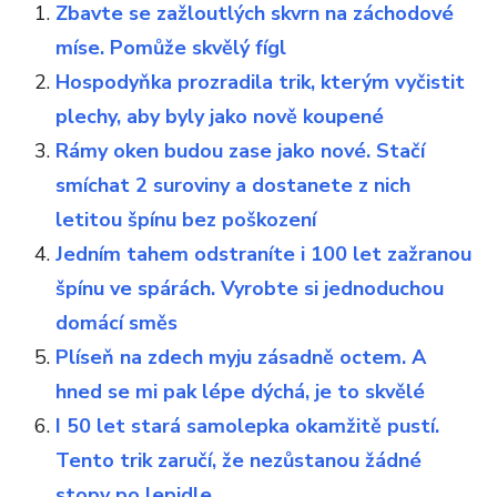
Zbavte se zažloutlých skvrn na záchodové
míse. Pomůže skvělý fígl
Hospodyňka prozradila trik, kterým vyčistit
plechy, aby byly jako nově koupené
Rámy oken budou zase jako nové. Stačí
smíchat 2 suroviny a dostanete z nich
letitou špínu bez poškození
Jedním tahem odstraníte i 100 let zažranou
špínu ve spárách. Vyrobte si jednoduchou
domácí směs
Plíseň na zdech myju zásadně octem. A
hned se mi pak lépe dýchá, je to skvělé
I 50 let stará samolepka okamžitě pustí.
Tento trik zaručí, že nezůstanou žádné
stopy po lepidle