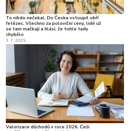
7.
To nikdo nečekal. Do Česka vstoupil obří
řetězec. Všechno za poloviční ceny, lidé už
se tam mačkají a hlásí, že tohle tady
chybělo
3. 7. 2025
Valorizace důchodů v roce 2026. Češi