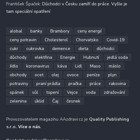
František Špaček
:
Důchodci v Česku zamíří do práce. Vyšle je
tam speciální opatření
alobal
banky
Brambory
ceny energií
ceny potravin
Cholesterol
Chorvatsko
Covid-19
cukr
cukrovka
demence
dieta
důchodci
důchody
elektřina
Energie
Hubnutí
jedlá soda
Jídlo
koronavirus
káva
Lidl
Maso
máslo
obchody
ocet
olej
ovoce
peníze
plyn
potraviny
praní prádla
pračka
práce
rakovina
spánek
sůl
topení
Vejce
voda
zdražování
zelenina
úklid
Čaj
česnek
Provozovatelem magazínu AAzdravi.cz je
Quality Publishing
s.r.o.
Více o nás
.