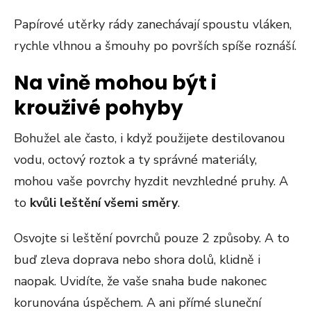
Papírové utěrky rády zanechávají spoustu vláken,
rychle vlhnou a šmouhy po površích spíše roznáší.
Na vině mohou být i
krouživé pohyby
Bohužel ale často, i když použijete destilovanou
vodu, octový roztok a ty správné materiály,
mohou vaše povrchy hyzdit nevzhledné pruhy. A
to
kvůli leštění všemi směry
.
Osvojte si leštění povrchů pouze 2 způsoby. A to
buď zleva doprava nebo shora dolů, klidně i
naopak. Uvidíte, že vaše snaha bude nakonec
korunována úspěchem. A ani přímé sluneční