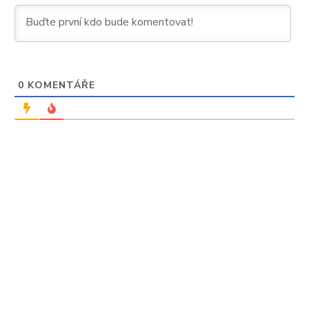
dokonale
0
KOMENTÁŘE