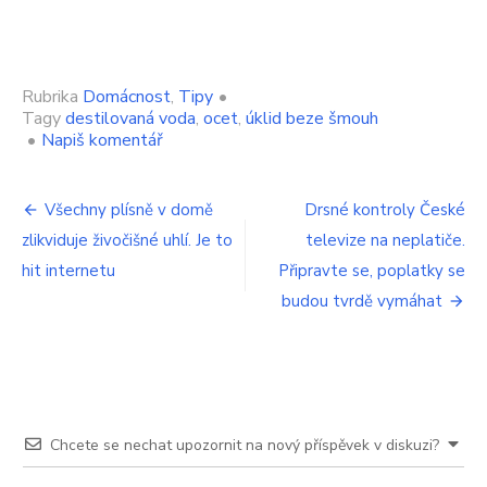
Rubrika
Domácnost
,
Tipy
•
Tagy
destilovaná voda
,
ocet
,
úklid beze šmouh
on
•
Napiš komentář
Utřete
jakýkoliv
Navigace
povrch
Všechny plísně v domě
Drsné kontroly České
beze
zlikviduje živočišné uhlí. Je to
televize na neplatiče.
pro
šmouh.
Když
hit internetu
Připravte se, poplatky se
příspěvek
mi
budou tvrdě vymáhat
to
tchyně
ukázala,
nevěřila
jsem
tomu.
Funguje
Chcete se nechat upozornit na nový příspěvek v diskuzi?
to
ale