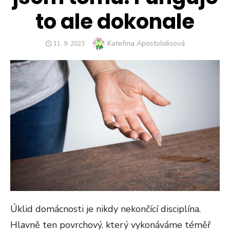
to ale dokonale
Author
Kateřina Apostolidisová
POSTED
11. 9. 2023
ON
Úklid domácnosti je nikdy nekončící disciplína.
Hlavně ten povrchový, který vykonáváme téměř