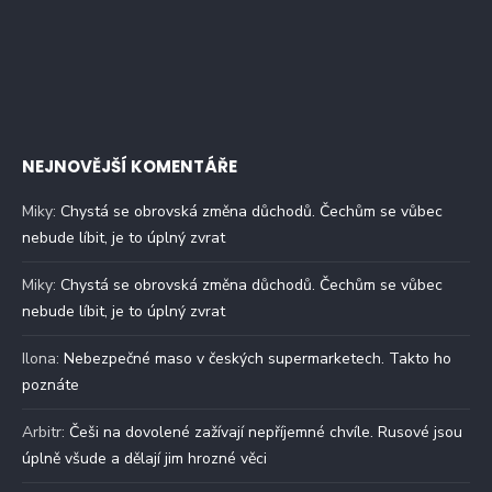
NEJNOVĚJŠÍ KOMENTÁŘE
Miky
:
Chystá se obrovská změna důchodů. Čechům se vůbec
nebude líbit, je to úplný zvrat
Miky
:
Chystá se obrovská změna důchodů. Čechům se vůbec
nebude líbit, je to úplný zvrat
Ilona
:
Nebezpečné maso v českých supermarketech. Takto ho
poznáte
Arbitr
:
Češi na dovolené zažívají nepříjemné chvíle. Rusové jsou
úplně všude a dělají jim hrozné věci