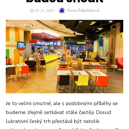
Author
Anna Štěpánková
POSTED
19. 12. 2022
ON
Je to velmi smutné, ale s podobnými příběhy se
budeme zřejmě setkávat stále častěji. Dosud
lukrativní český trh přestává být natolik