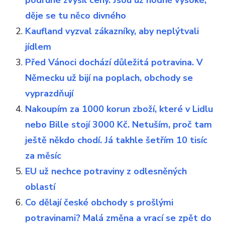
podruhé zvýšil ceny. Jsou už hodně vysoké,
děje se tu něco divného
Kaufland vyzval zákazníky, aby neplýtvali
jídlem
Před Vánoci dochází důležitá potravina. V
Německu už bijí na poplach, obchody se
vyprazdňují
Nakoupím za 1000 korun zboží, které v Lidlu
nebo Bille stojí 3000 Kč. Netuším, proč tam
ještě někdo chodí. Já takhle šetřím 10 tisíc
za měsíc
EU už nechce potraviny z odlesněných
oblastí
Co dělají české obchody s prošlými
potravinami? Malá změna a vrací se zpět do