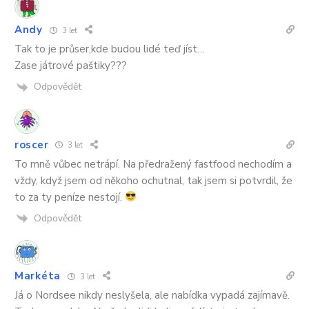
Andy
3 let
Tak to je průser,kde budou lidé teď jíst…
Zase játrové paštiky???
Odpovědět
roscer
3 let
To mně vůbec netrápí. Na předražený fastfood nechodím a
vždy, když jsem od někoho ochutnal, tak jsem si potvrdil, že
to za ty peníze nestojí.
Odpovědět
Markéta
3 let
Já o Nordsee nikdy neslyšela, ale nabídka vypadá zajímavě.