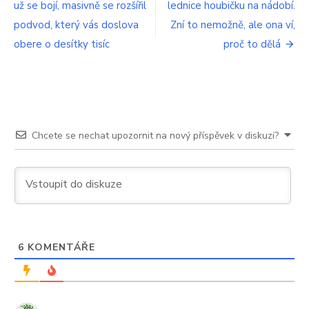
už se bojí, masivně se rozšířil
lednice houbičku na nádobí.
pro
podvod, který vás doslova
Zní to nemožně, ale ona ví,
příspěvek
obere o desítky tisíc
proč to dělá
Chcete se nechat upozornit na nový příspěvek v diskuzi?
6
KOMENTÁŘE