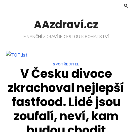
Skip
to
content
AAzdraví.cz
FINANČNÍ ZDRAVÍ JE CESTOU K BOHATSTVÍ
SPOTŘEBITEL
V Česku divoce
zkrachoval nejlepší
fastfood. Lidé jsou
zoufalí, neví, kam
budou chodit