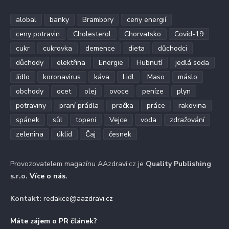
alobal
banky
Brambory
ceny energií
ceny potravin
Cholesterol
Chorvatsko
Covid-19
cukr
cukrovka
demence
dieta
důchodci
důchody
elektřina
Energie
Hubnutí
jedlá soda
Jídlo
koronavirus
káva
Lidl
Maso
máslo
obchody
ocet
olej
ovoce
peníze
plyn
potraviny
praní prádla
pračka
práce
rakovina
spánek
sůl
topení
Vejce
voda
zdražování
zelenina
úklid
Čaj
česnek
Provozovatelem magazínu AAzdravi.cz je
Quality Publishing
s.r.o.
Více o nás
.
Kontakt:
redakce@aazdravi.cz
Máte zájem o PR článek?