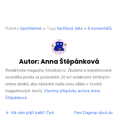
u
Rubrika
Spotřebitel
•
Tagy
fastfood
,
Jídlo
•
6 komentářů
tex
s
ná
V
Če
div
Autor:
Anna Štěpánková
zkr
nej
Redaktorka magazínu AAzdravi.cz. Zkušená a respektovaná
fas
novinářka prošla za posledních 20 let redakcemi tištěných i
Lid
online deníků, aby následně našla svou zálibu v tvorbě
jso
magazínových textů.
Všechny příspěvky autora Anna
zouf
neví
Štěpánková
ka
bu
Navigace
cho
Má vám přijít balík? Češi
Paní Dagmar dává do