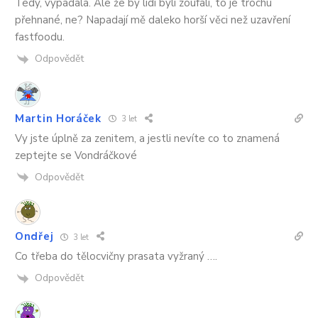
Tedy, vypadala. Ale že by lidi byli zoufalí, to je trochu
přehnané, ne? Napadají mě daleko horší věci než uzavření
fastfoodu.
Odpovědět
Martin Horáček
3 let
Vy jste úplně za zenitem, a jestli nevíte co to znamená
zeptejte se Vondráčkové
Odpovědět
Ondřej
3 let
Co třeba do tělocvičny prasata vyžraný ….
Odpovědět