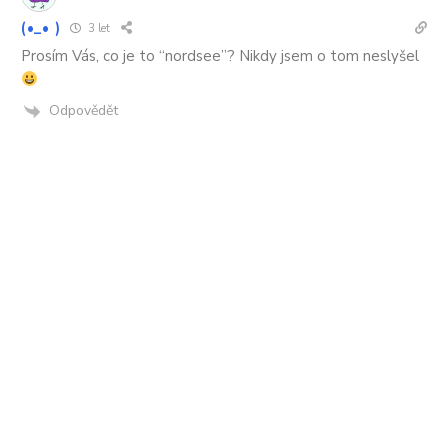
(•_• )
3 let
Prosím Vás, co je to “nordsee”? Nikdy jsem o tom neslyšel
Odpovědět